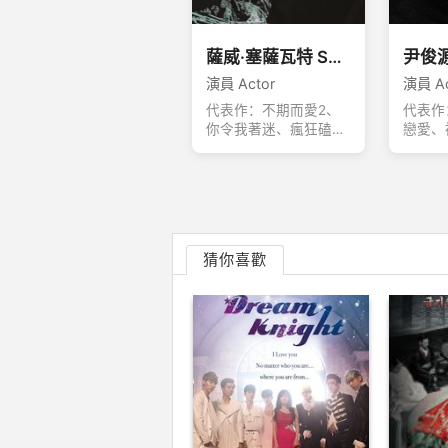
薩威·塞薩瓦特 Save Saisawat
演員 Actor
演員 Ac
代表作：不期而愛2、
代表作
你令我著迷、瘋狂磕學
戀愛、
家
上、被
二季
猜你喜歡