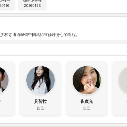
少林寺
握拳少林寺
60116
20160123
國少林寺通過學習中國武術來修煉身心的過程。
信
具荷拉
崔貞允
自己
自己