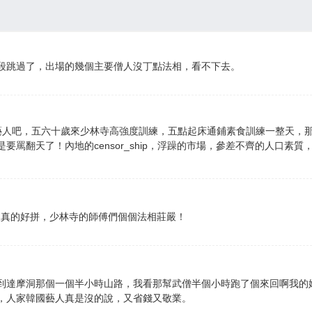
段跳過了，出場的幾個主要僧人沒丁點法相，看不下去。
國藝人吧，五六十歲來少林寺高強度訓練，五點起床通鋪素食訓練一整天，
要罵翻天了！內地的censor_ship，浮躁的市場，參差不齊的人口素
人真的好拼，少林寺的師傅們個個法相莊嚴！
到達摩洞那個一個半小時山路，我看那幫武僧半個小時跑了個來回啊我的
，人家韓國藝人真是沒的說，又省錢又敬業。