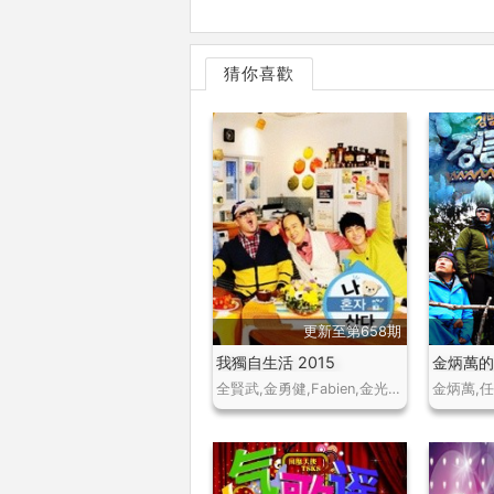
猜你喜歡
更新至第658期
我獨自生活 2015
金炳萬的
全賢武,金勇健,Fabien,金光奎,Defconn,陸重完,金泰元,李成宰,徐仁國,安七炫,梁耀燮等