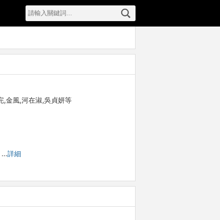
重完,金風,河在淑,吳貞妍等
。…
詳細