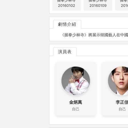
握拳少林寺
握拳少林寺
握拳
20160102
20160109
201
劇情介紹
《握拳少林寺》將展示韓國藝人在中
演員表
金炳萬
李正
自己
自己