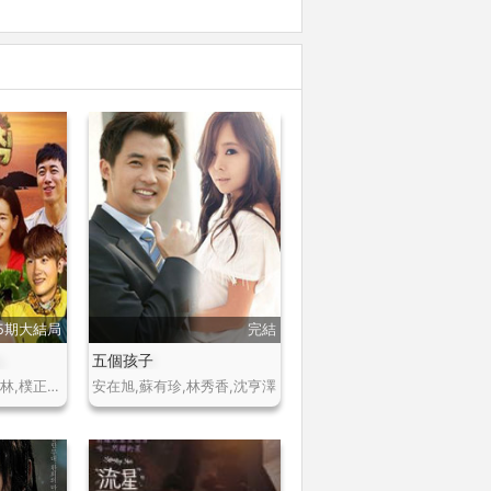
5期大結局
完結
五個孩子
金炳萬,任昌丁,李泰林,樸正哲,柳譚,徐智錫,李昶旻,張東雨,鄭滿植等
安在旭,蘇有珍,林秀香,沈亨澤