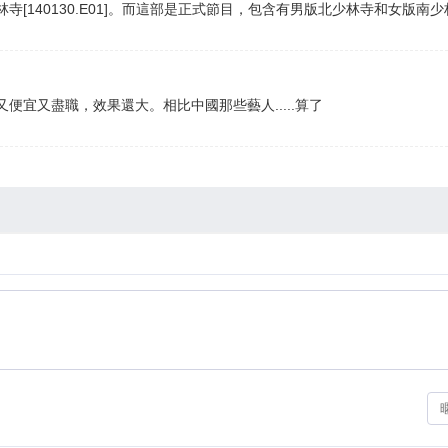
40130.E01]。而這部是正式節目，包含有男版北少林寺和女版南少林寺[1510
便宜又盡職，效果還大。相比中國那些藝人.....算了