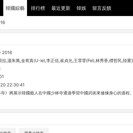
韓國綜藝
排行榜
最近更新
韓娛
留言反饋
16
2016
拉,溫朱萬,金宥真(U-ie),李正信,崔貞允,王霏霏(Fei),林秀香,樸哲民,陸
臺
01
20 22:30:41
林寺》將展示韓國藝人在中國少林寺通過學習中國武術來修煉身心的過程