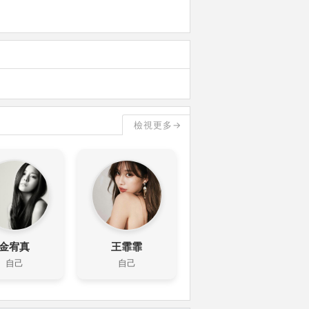
檢視更多→
金宥真
王霏霏
自己
自己