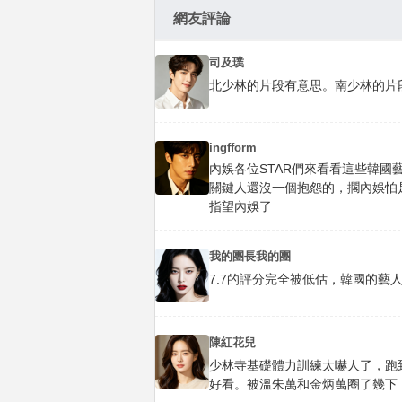
網友評論
司及璞
北少林的片段有意思。南少林的片
ingfform_
內娛各位STAR們來看看這些韓
關鍵人還沒一個抱怨的，擱內娛怕是
指望內娛了
我的團長我的團
7.7的評分完全被低估，韓國的藝
陳紅花兒
少林寺基礎體力訓練太嚇人了，跑
好看。被溫朱萬和金炳萬圈了幾下