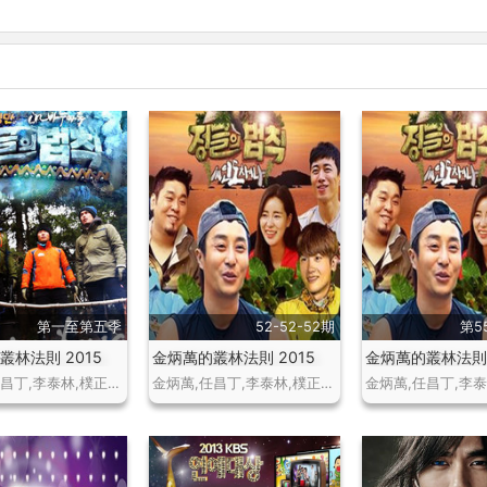
第一至第五季
52-52-52期
第5
叢林法則 2015
金炳萬的叢林法則 2015
金炳萬的叢林法則
金炳萬,任昌丁,李泰林,樸正哲,柳譚,徐智錫,李昶旻,張東雨,鄭滿植等
金炳萬,任昌丁,李泰林,樸正哲,柳譚,徐智錫,李昶旻,張東雨,鄭滿植等