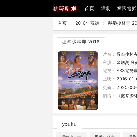
新
韓劇網
首頁
韓劇
韓國電影
首页
2016年韓綜
握拳少林寺 20
握拳少林寺 2016
片名：
握拳少林寺 
主演：
金炳萬,具荷
電視：
SBS電視
上映：
2016-01-
更新：
2025-06-
劇情：
《握拳少
youku