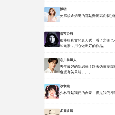
懺聒
要麻煩金炳萬的都是難度高而特別
雪夜公爵
很棒很真實的真人秀，看了之後也
些元素，用心做出好的作品。
忘川掌燈人
去年最好的新綜藝！跟著炳萬搞綜
也蠻有笑果噠。。。
冰拿鐵
少林寺是我們的自豪，但是我們卻
多麗多麗