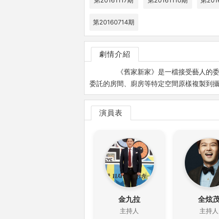
第20161117期
第20161110期
第201
第20160714期
劇情介紹
《舊家新家》是一檔接受藝人的委託
委託的房間、廚房等特定空間原樣複製到
演員表
金九拉
全炫
主持人
主持人