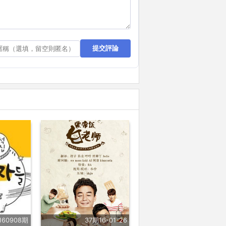
提交評論
160908期
37期16-01-26