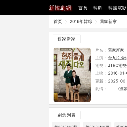
新
韓劇網
首頁
韓劇
韓國電影
首页
2016年韓綜
舊家新家
舊家新家
片名：
舊家新家
主演：
金九拉,全
電視：
JTBC電視
上映：
2016-01-
更新：
2025-06-
劇情：
《舊家新
劇集列表