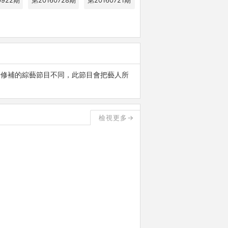
0922期
第20160728期
第20160721期
修補的綜藝節目不同，此節目會把藝人所
檢視更多→