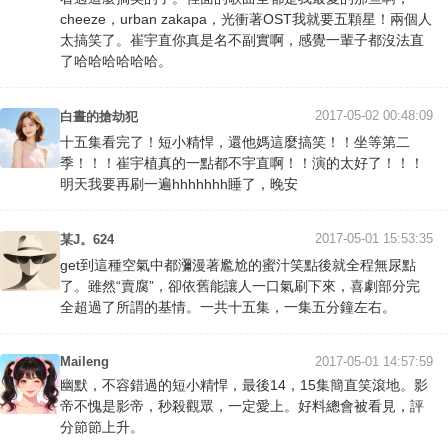
cheeze，urban zakapa，光衝著OST我就要五顆星！兩個人
太搞笑了。崔宇直你真是名不副實啊，感覺一輩子都沒法直
了哈哈哈哈哈哈。
2017-05-02 00:48:09
白晝的搶劫犯
十五集看完了！短小精悍，還他媽這麼搞笑！！坐等第二
季！！！崔宇植真的一點都不宇直啊！！演的太好了！！！
明天我要再刷一遍hhhhhhh睡了，晚安
2017-05-01 15:53:35
某J。624
get到這種空氣中都瀰漫著尷尬的蜜汁笑點後就全程無尿點
了。雖然“賣腐”，卻依舊能讓人一口氣刷下來，喜劇部分完
全超過了所謂的基情。一共十五集，一集五分鐘左右。
Maileng
2017-05-01 14:57:59
幽默，不容錯過的短小精悍，最後14，15集簡直笑滾地。影
帝不愧是影帝，秒殺觀眾，一定愛上。好料總會被看見，評
分節節上升。