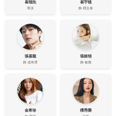
崔哉玧
崔宇植
導演
飾 樸圭泰
張基龍
張姬領
飾 成奇濟
飾 敏雅
金希珍
樸秀榮