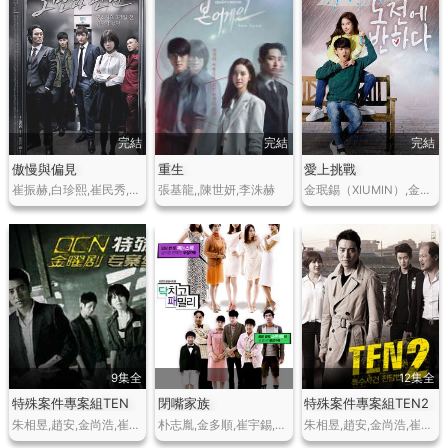
完結
完結
完結
傲慢與偏見
重生
愛上挑戰
崔振赫,白珍熙,崔民秀,李泰煥,孫昌敏,崔宇植
張基龍,,陳世妍,李洙赫
金珉錫（XIUMIN）,金素恩,張宥尚,張姬領
9集全
12集全
特殊案件專案組TEN
閉嘴家族
特殊案件專案組TEN2
朱相昱,趙安,金尚浩,崔宇植
朴志胤,金多順,崔宇錫,黃新惠,樸熙本,申智昊,崔宇植,鮮於龍女
朱相昱,趙安,金尚浩,崔宇植