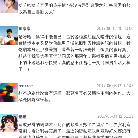
哈哈哈哈哈直男的偽基情 “在沒有遇到真愛之前 每個男的都
以為自己喜歡女人”
2017-06-12 15:30:50
劉康康
哈哈哈，笑得不能自已。基於各種尷尬但又曖昧的情境，這
種情境本身又是對傳統男子漢氣概和異性戀神話的解構，雖
然劇本身沒那麼嚴肅，還帶著一點獵奇性，但真的很好笑。
想起了我跟大學哥們兒同居的那兩年，那種兩個直男相處之
下的小尷尬和小快樂，真的忍不住會心一笑（同居生活太棒
了！）
renercc
2017-06-08 09:17:43
想不通為什麼會有這樣一部莫名其妙又屬性不明的神作。大
概是因為崔宇植。
2017-05-03 11:51:21
抱抱
這麼好看的網劇才不到百的觀看人數？希望給全世界安利這
部劇，看得我要笑瘋了。最近的綜藝電視劇電影好久都沒有
看過這麼搞笑的了。裡面的歌曲全都是我最愛的那些啊，