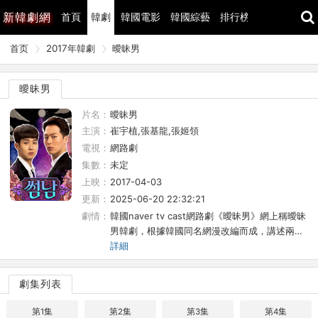
新
韓劇網
首頁
韓劇
韓國電影
韓國綜藝
排行榜
最近更新
首页
2017年韓劇
曖昧男
曖昧男
片名：
曖昧男
主演：
崔宇植,張基龍,張姬領
電視：
網路劇
集數：
未定
上映：
2017-04-03
更新：
2025-06-20 22:32:21
劇情：
韓國naver tv cast網路劇《曖昧男》網上稱曖昧
男韓劇，根據韓國同名網漫改編而成，講述兩…
詳細
劇集列表
第1集
第2集
第3集
第4集