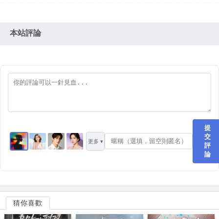
本站評論
提
交
更多 ▾
評
論
猜你喜歡