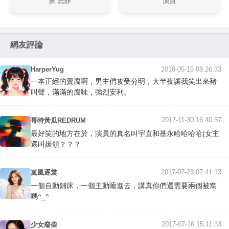
飾 恩靜
演員
網友評論
HarperYug
2018-05-15 08:26:33
一本正經的賣腐啊，男主們攻受分明，大半夜讓我笑出來豬
叫聲，滿滿的腐味，強烈安利。
2017-11-30 16:40:57
哥特黃瓜REDRUM
最好笑的地方在於，演員的真名叫宇直和基永哈哈哈哈(女主
還叫姬領？？？
2017-07-23 07:41:13
嵐風逐裳
一個自動鋪床，一個主動睡進去，講真你們還需要兩個被窩
嗎^_^
2017-07-16 15:11:33
少女廢柴