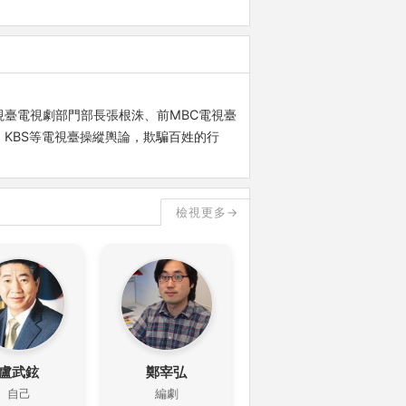
臺電視劇部門部長張根洙、前MBC電視臺
KBS等電視臺操縱輿論，欺騙百姓的行
檢視更多→
盧武鉉
鄭宰弘
自己
編劇