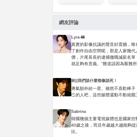
網友評論
Lyra-🦝
真實的影像抗議的聲音好震撼，唯
了創作自由空間呢，那是人家幾代
價，片尾長長的逮捕撤職減薪名單
就足夠有意義。”難道該因為艱難
林||我們談什麼都像談死！
勇氣額外給一星。雖然不喜歡棒子
己的人吧，這些媒體還動不動就罷
Sabrina
韓國幾個主要電視媒體也是國家控
40歲之後，而且年歲越大越能夠
比。