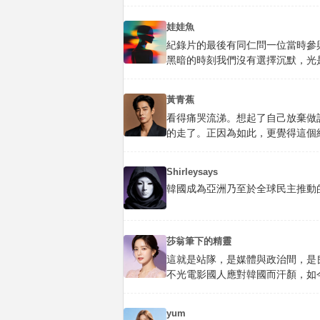
娃娃魚
紀錄片的最後有同仁問一位當時參
黑暗的時刻我們沒有選擇沉默，光
黃青蕉
看得痛哭流涕。想起了自己放棄做
的走了。正因為如此，更覺得這個
Shirleysays
韓國成為亞洲乃至於全球民主推動
莎翁筆下的精靈
這就是站隊，是媒體與政治間，是
不光電影國人應對韓國而汗顏，如今
yum