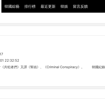
韓國綜藝
排行榜
最近更新
韓娛
留言反饋
17
01 22:32:52
《共犯者們》又譯《幫凶》、《Criminal Conspiracy》。 韓國紀