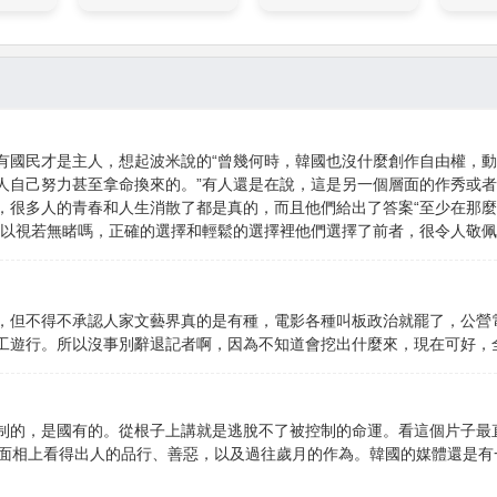
有國民才是主人，想起波米說的“曾幾何時，韓國也沒什麼創作自由權，
人自己努力甚至拿命換來的。”有人還是在說，這是另一個層面的作秀或
，很多人的青春和人生消散了都是真的，而且他們給出了答案“至少在那
所以視若無睹嗎，正確的選擇和輕鬆的選擇裡他們選擇了前者，很令人敬佩
，但不得不承認人家文藝界真的是有種，電影各種叫板政治就罷了，公營
工遊行。所以沒事別辭退記者啊，因為不知道會挖出什麼來，現在可好，
制的，是國有的。從根子上講就是逃脫不了被控制的命運。看這個片子最
從面相上看得出人的品行、善惡，以及過往歲月的作為。韓國的媒體還是