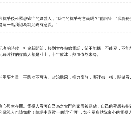
與抗爭後來罹患癌症的媒體人，“我們的抗爭有意義嗎？”他回答：“我覺
是這一點我認為就足夠有意義。”
記者的時候：社會新聞部，接到太多熱線電話，卻不能採，不能寫，不能
紀錄片裡的媒體人都是壯士，十年飲冰，熱血依然未冷。
的重要力量，平民功不可沒。政治醜惡，權力腐敗，哪裡都一樣，關鍵看
良心與生存間。電視人看著自己為之奮鬥的家園被霸佔，自己的夢想被摧
電視人也該如此！韓語中喜歡一個詞“守護”，如今眾多站隊良心的電視人