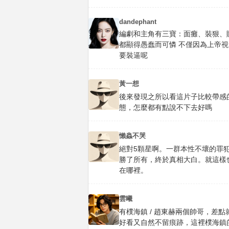
dandephant
編劇和主角有三寶：面癱、裝狠、賦
都顯得愚蠢而可憐 不僅因為上帝視
要裝逼呢
黃一想
後來發現之所以看這片子比較帶感
態，怎麼都有點說不下去好嗎
懶蟲不哭
絕對5顆星啊。一群本性不壞的罪
勝了所有，終於真相大白。就這樣
在哪裡。
雲曦
有樸海鎮 / 趙東赫兩個帥哥，差
好看又自然不留痕跡，這裡樸海鎮