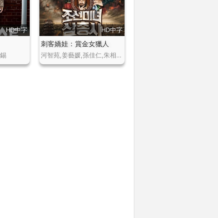
HD中字
HD中字
刺客嬌娃：賞金女獵人
昌錫
河智苑,姜藝媛,孫佳仁,朱相昱,高昌錫