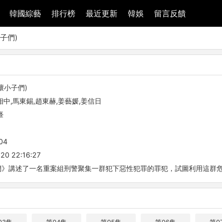
韓國綜藝
排行榜
最近更新
韓娛
留言反饋
子們)
壞小子們)
相中,馬東錫,趙東赫,姜藝媛,姜信日
臺
04
20 22:16:27
們》講述了一名重案組刑警聚集一群犯下惡性犯罪的罪犯，試圖利用這群