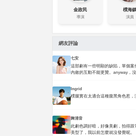
金政民
樸海
導演
演員
網友評論
七安
這部劇有一些明顯的缺陷，單個案
內斂的互動不能更贊。anyway
Ingrid
樸腿實在太適合這種腹黑角色惹，
舞清音
此劇色調好暗，好像美劇，拍得跟
美型了，我以前怎麼就沒發覺呢。