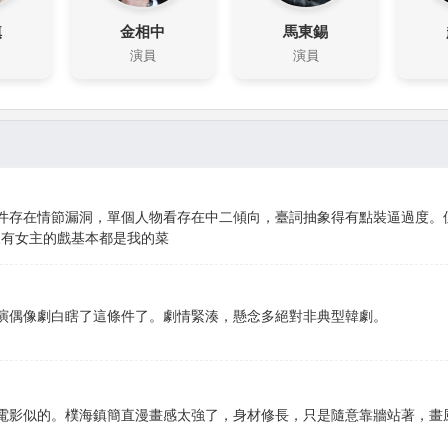
鎮
金相中
馬東錫
演員
演員
件存在情節漏洞，單個人物看存在中二傾向，臺詞抽象得有點裝逼過度。
，沒有女主的戲基本都是我的菜
演偶像劇白瞎了這條件了。劇情緊湊，懸念多絕對非典型韓劇。
電影似的。樸海鎮簡直漫畫感太強了，身材修長，只是隨意靠牆站著，畫