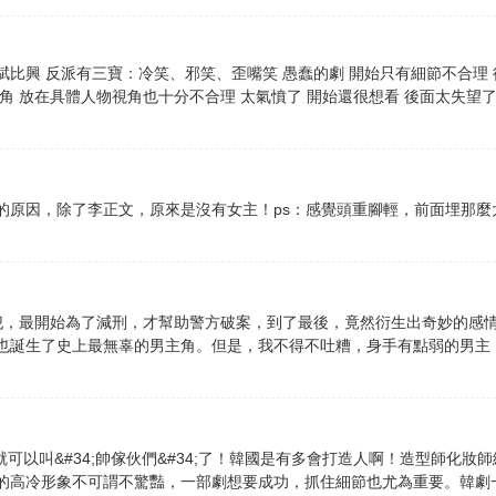
比興 反派有三寶：冷笑、邪笑、歪嘴笑 愚蠢的劇 開始只有細節不合理 
角 放在具體人物視角也十分不合理 太氣憤了 開始還很想看 後面太失望了
的原因，除了李正文，原來是沒有女主！ps：感覺頭重腳輕，前面埋那麼
犯，最開始為了減刑，才幫助警方破案，到了最後，竟然衍生出奇妙的感
也誕生了史上最無辜的男主角。但是，我不得不吐糟，身手有點弱的男主
點就可以叫&#34;帥傢伙們&#34;了！韓國是有多會打造人啊！造型師化
的高冷形象不可謂不驚豔，一部劇想要成功，抓住細節也尤為重要。韓劇