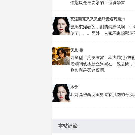
作態度是最要緊的！值得學習
瓦達西瓦又又又桑只愛這巧克力
衝馬東錫看的，劇情無新意啊，中
使了。。。另外，人家馬東錫那個不
伏見 微
力量型（搞笑擔當）暴力罪犯+技
俗爛調或標新立異就在一線之間，
劇智商是否達標啊。
木子
我對高智商花美男還有肌肉帥哥沒
本站評論