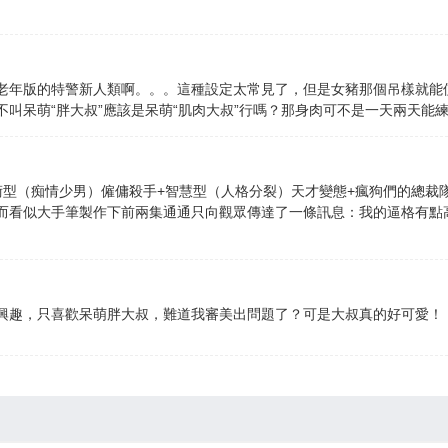
老年版的特警新人類啊。。。這種設定太常見了，但是女豬那個吊樣就能
叫呆萌“胖大叔”應該是呆萌“肌肉大叔”行嗎？那身肉可不是一天兩天能
術型（痴情少男）僱傭殺手+智慧型（人格分裂）天才變態+瘋狗們的總裁
而看似大手筆製作下前兩集通通只向觀眾傳達了一條訊息：我的逼格有點
興趣，只喜歡呆萌胖大叔，難道我審美出問題了？可是大叔真的好可愛！