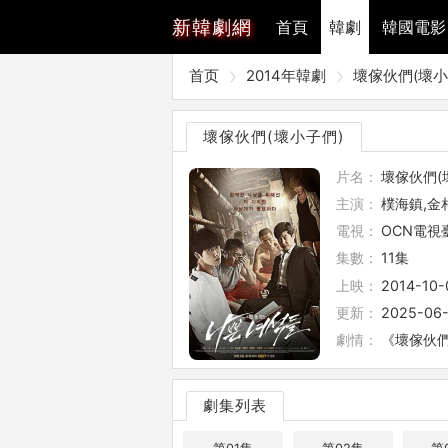
新
韓劇網
首頁
韓劇
韓國電影
首页
2014年韓劇
壞傢伙們(壞小
壞傢伙們(壞小子們)
片名：
壞傢伙們(
主演：
樸海鎮,金
電視：
OCN電視
集數：
11集
上映：
2014-10-
更新：
2025-06-
劇情：
《壞傢伙
劇集列表