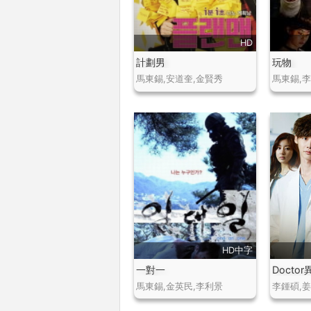
HD
計劃男
玩物
馬東錫,安道奎,金賢秀
馬東錫,
HD中字
一對一
Docto
馬東錫,金英民,李利景