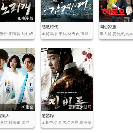
HD中字版
感激時代
開心家族
李升妍,閔智賢,紀柱峰
金賢重/郭東延/林秀香/陳世妍/申勝煥/李東熙/趙東赫/金甲洙/尹賢敏/崔日華
車太賢,姜藝媛,高
20集全
更新至大結局
r異鄉人
懲毖錄
李鍾碩,姜素拉,樸海鎮,陳世妍,全國煥,尹寶拉
金相中,金泰佑,金惠恩,盧英學