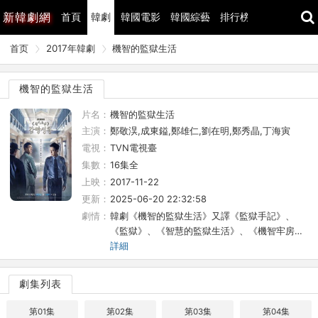
新
韓劇網
首頁
韓劇
韓國電影
韓國綜藝
排行榜
最近更新
首页
2017年韓劇
機智的監獄生活
機智的監獄生活
片名：
機智的監獄生活
主演：
鄭敬淏,成東鎰,鄭雄仁,劉在明,鄭秀晶,丁海寅
電視：
TVN電視臺
集數：
16集全
上映：
2017-11-22
更新：
2025-06-20 22:32:58
劇情：
韓劇《機智的監獄生活》又譯《監獄手記》、
《監獄》、《智慧的監獄生活》、《機智牢房…
詳細
劇集列表
第01集
第02集
第03集
第04集