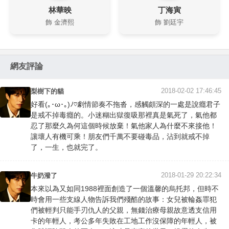
林華映
丁海寅
飾 金濟熙
飾 劉廷宇
網友評論
2018-02-02 17:46:45
梨樹下的貓
好看(｡･ω･｡)ﾉ♡劇情節奏不拖沓，感觸頗深的一處是說癮君子
是戒不掉毒癮的。小迷糊出獄復吸那裡真是氣死了，氣他都
忍了那麼久為何這個時候放棄！氣他家人為什麼不來接他！
讓壞人有機可乘！朋友們千萬不要碰毒品，沾到就戒不掉
了，一生，也就完了。
2018-01-29 20:22:34
牛奶潑了
本來以為又如同1988裡面創造了一個溫馨的烏托邦，但時不
時會用一些支線人物告訴我們殘酷的故事：女兒被輪姦罪犯
們被輕判只能手刃仇人的父親，無錢治療母親故意透支信用
卡的年輕人，考公多年失敗在工地工作沒保障的年輕人，被