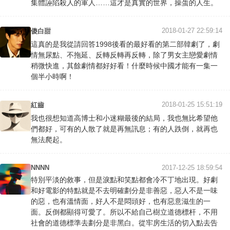
集體誣陷殺人的軍人……這才是真實的世界，操蛋的人生。
2018-01-27 22:59:14
傻白甜
這真的是我從請回答1998後看的最好看的第二部韓劇了，劇
情無尿點、不拖延、反轉反轉再反轉，除了男女主戀愛劇情
稍微快進，其餘劇情都好好看！什麼時候中國才能有一集一
個半小時啊！
2018-01-25 15:51:19
紅齒
我也很想知道高博士和小迷糊最後的結局，我也無比希望他
們都好，可有的人散了就是再無訊息；有的人跌倒，就再也
無法爬起。
NNNN
2017-12-25 18:59:54
特別平淡的敘事，但是淚點和笑點都會冷不丁地出現。好劇
和好電影的特點就是不去明確劃分是非善惡，惡人不是一味
的惡，也有溫情面，好人不是悶頭好，也有惡意滋生的一
面。反倒都顯得可愛了。所以不給自己樹立道德標杆，不用
社會的道德標準去劃分是非黑白。從牢房生活的切入點去告