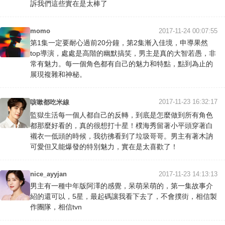
訴我們這些實在是太棒了
momo
2017-11-24 00:07:55
第1集一定要耐心過前20分鐘，第2集漸入佳境，申導果然
top導演，處處是高階的幽默搞笑，男主是真的大智若愚，非
常有魅力。每一個角色都有自己的魅力和特點，點到為止的
展現複雜和神秘。
2017-11-23 16:32:17
咳嗽都吃米線
監獄生活每一個人都自己的反轉，到底是怎麼做到所有角色
都那麼好看的，真的很想打十星！樸海秀留著小平頭穿著白
襯衣一低頭的時候，我彷彿看到了垃圾哥哥。男主有著木訥
可愛但又能爆發的特別魅力，實在是太喜歡了！
nice_ayyjan
2017-11-23 14:13:13
男主有一種中年版阿澤的感覺，呆萌呆萌的，第一集故事介
紹的還可以，5星，最起碼讓我看下去了，不會撲街，相信製
作團隊，相信tvn