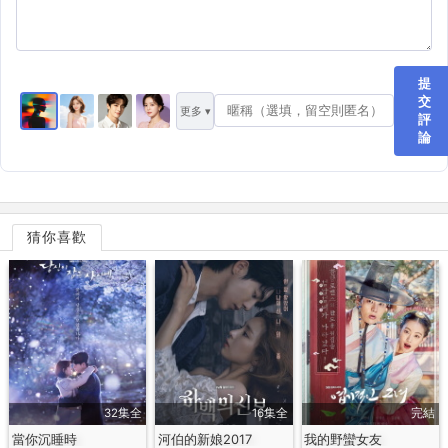
提
交
更多 ▾
評
論
猜你喜歡
32集全
16集全
完結
當你沉睡時
河伯的新娘2017
我的野蠻女友