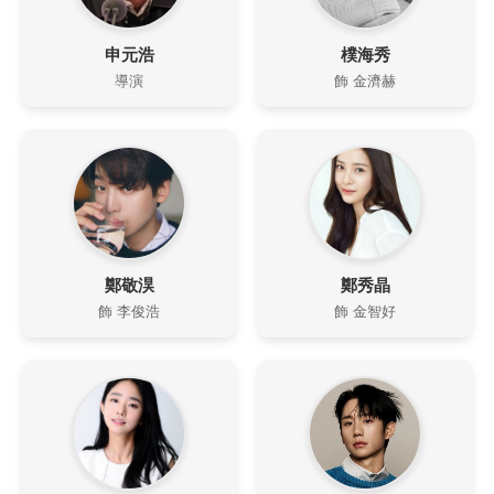
申元浩
樸海秀
導演
飾 金濟赫
鄭敬淏
鄭秀晶
飾 李俊浩
飾 金智好