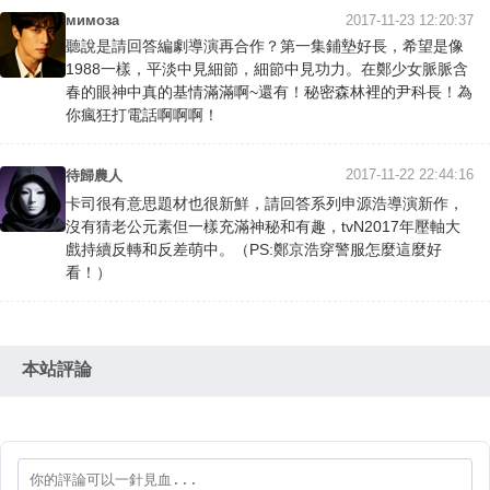
мимоза
2017-11-23 12:20:37
聽說是請回答編劇導演再合作？第一集鋪墊好長，希望是像
1988一樣，平淡中見細節，細節中見功力。在鄭少女脈脈含
春的眼神中真的基情滿滿啊~還有！秘密森林裡的尹科長！為
你瘋狂打電話啊啊啊！
2017-11-22 22:44:16
待歸農人
卡司很有意思題材也很新鮮，請回答系列申源浩導演新作，
沒有猜老公元素但一樣充滿神秘和有趣，tvN2017年壓軸大
戲持續反轉和反差萌中。（PS:鄭京浩穿警服怎麼這麼好
看！）
本站評論