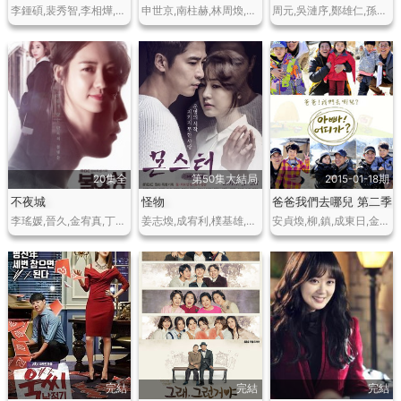
李鍾碩,裴秀智,李相燁,丁海寅
申世京,南柱赫,林周煥,鄭秀晶,孔明
周元,吳漣序,鄭雄仁,孫昌敏,鄭多彬,沈亨倬,李正信,金允慧,郭熙聖,洪成淑,張英南,曹熙奉
20集全
第50集大結局
2015-01-18期
不夜城
怪物
爸爸我們去哪兒 第二季
李瑤媛,晉久,金宥真,丁海寅
姜志煥,成宥利,樸基雄,樸英奎,李德華,鄭雄仁
安貞煥,柳,鎮,成東日,金成柱,尹民秀,鄭雄仁等
完結
完結
完結