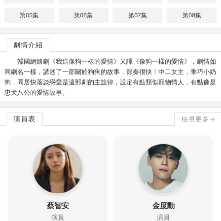
第05集
第06集
第07集
第08集
劇情介紹
韓國網路劇《我這像狗一樣的愛情》又譯《像狗一樣的愛情》，劇情如
同劇名一樣，講述了一部關於狗狗的故事，節奏很快！中二女主，乖巧小奶
狗，同居快落談戀愛是這部劇的主旋律，設定有點類似寵物情人，有點像是
忠犬八公的愛情故事。
演員表
檢視更多→
蔡智安
金度勳
演員
演員