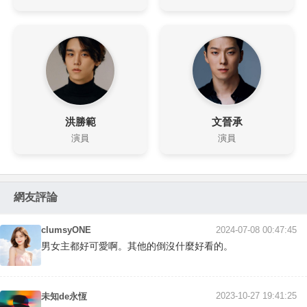
洪勝範
文晉承
演員
演員
網友評論
clumsyONE
2024-07-08 00:47:45
男女主都好可愛啊。其他的倒沒什麼好看的。
2023-10-27 19:41:25
未知de永恆