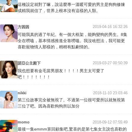
這種設定就對了嘛，說這麼專一溫暖可愛的男主是狗狗修煉
成精我就信了，世界上根本沒有這樣的人類。
2019-04-16 16:32:26
方因因
可能我真的過了年紀。有一個大框架，能夠變狗的男生。8集
全在嘮嗑，基本情感推進全靠嘮嗑。我沒啥想法，我可能更
喜歡寵物情人那樣的，稍稍有點劇情的。
2019-03-27 00:50:39
諾亞公主殿下
我也想要有金毛當男朋友！！！！男主太可愛了
吧！！！！！！！
nikki
2018-11-10 23:03:46
第三位故事完全被無視了。不過第一位很可愛所以就無視第
三位了吧。因為喜歡狗狗所以加分
momo
2018-09-12 07:55:49
最後一集emmm算回顧集吧,驚喜的是第七集女主說也喜歡的