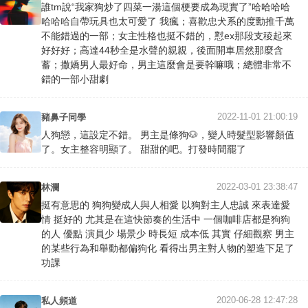
誰tm說“我家狗炒了四菜一湯這個梗要成為現實了”哈哈哈哈
哈哈哈自帶玩具也太可愛了 我瘋；喜歡忠犬系的度勳推千萬
不能錯過的一部；女主性格也挺不錯的，懟ex那段支稜起來
好好好；高達44秒全是水聲的親親，後面開車居然那麼含
蓄；撒嬌男人最好命，男主這麼會是要幹嘛哦；總體非常不
錯的一部小甜劇
2022-11-01 21:00:19
豬鼻子同學
人狗戀，這設定不錯。 男主是條狗🐶，變人時髮型影響顏值
了。女主整容明顯了。 甜甜的吧。打發時間罷了
2022-03-01 23:38:47
林瀾
挺有意思的 狗狗變成人與人相愛 以狗對主人忠誠 來表達愛
情 挺好的 尤其是在這快節奏的生活中 一個咖啡店都是狗狗
的人 優點 演員少 場景少 時長短 成本低 其實 仔細觀察 男主
的某些行為和舉動都偏狗化 看得出男主對人物的塑造下足了
功課
2020-06-28 12:47:28
私人頻道