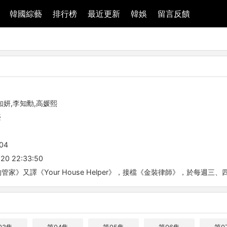
韓國綜藝
排行榜
最近更新
韓娛
留言反饋
知妍,李知勳,高媛熙
臺
04
20 22:33:50
管家》又譯《Your House Helper》，接檔《金裝律師》，於每週三