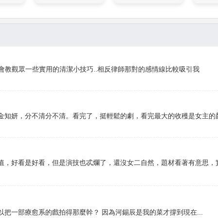
會教觀眾一些實用的清潔小技巧..相反律師那對的感情線比較吸引我
金知妍，分不清分不清。看完了，挺輕鬆的劇，看完最大的收穫是女主的
值，好看是好看，但是演技也忒爛了，還沒女二自然，題材看著有意思，
把一部療愈系的戲拍得那麼幹？ 因為河錫辰是我的菜才撐到現在...