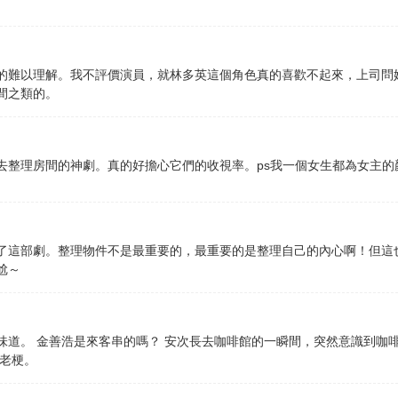
的難以理解。我不評價演員，就林多英這個角色真的喜歡不起來，上司問
間之類的。
去整理房間的神劇。真的好擔心它們的收視率。ps我一個女生都為女主的
了這部劇。整理物件不是最重要的，最重要的是整理自己的內心啊！但這
尬～
味道。 金善浩是來客串的嗎？ 安次長去咖啡館的一瞬間，突然意識到咖
是老梗。