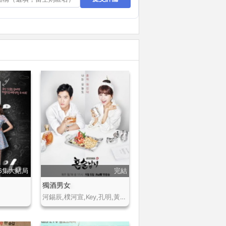
6集大結局
完結
獨酒男女
河錫辰,樸河宣,Key,孔明,黃雨瑟惠,金元海,閔鎮雄,鄭彩妍,金東英