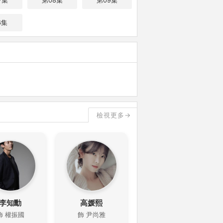
7集
第08集
第09集
6集
檢視更多→
李知勳
高媛熙
飾 權振國
飾 尹尚雅