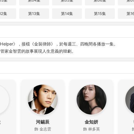
03集
第04集
第05集
第06集
第0
12集
第13集
第14集
第15集
第1
se Helper》，接檔《金裝律師》，於每週三、四晚間各播放一集。
過管家金智雲的故事展現人生意義的韓劇。
俊
河錫辰
金知妍
飾 金志雲
飾 林多英