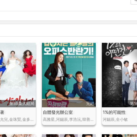
第68集大結局
完結
第1
活著
自體發光辦公室
1%的可能性
張瑞希,吳允兒,金珠賢,金多順,李知勳,金周現
高雅星,河錫辰,李浩沅,韓善花,李東輝
河錫辰,全小敏