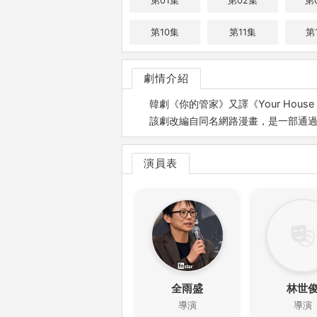
第01集
第02集
第
第10集
第11集
第
劇情介紹
韓劇《你的管家》又譯《Your Hou
該劇改編自同名網路漫畫，是一部通
演員表
全雨盛
林世
導演
導演