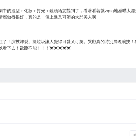
中的造型＋化妝＋打光＋鏡頭給驚豔到了，看著看著就zqsg地感嘆太漂
情都做得很好，真的是一個上進又可塑的大邱美人啊
住了！演技炸裂。撿垃圾讓人覺得可愛又可笑。哭戲真的特別展現演技！
下去！欲罷不能！！！💓💓💓💓💓