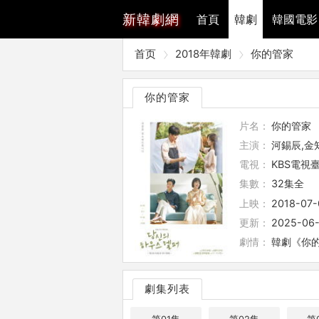
新
韓劇網
首頁
韓劇
韓國電影
首页
2018年韓劇
你的管家
你的管家
片名：
你的管家
主演：
河錫辰,金
電視：
KBS電視
集數：
32集全
上映：
2018-07-
更新：
2025-06-
劇情：
韓劇《你的
劇集列表