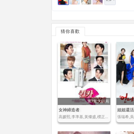
猜你喜歡
第7集大結局
女神締造者
姐姐還
高媛熙,李準基,黃燦盛,樸正洙,黃致列