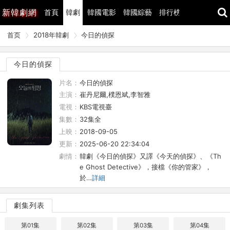
新
韓劇網
首頁
韓劇
韓國電影
韓國綜藝
排行榜
最近更新
首页
2018年韓劇
今日的偵探
今日的偵探
片名：
今日的偵探
主演：
崔丹尼爾,樸恩斌,李智雅
電視：
KBS電視臺
集數：
32集全
上映：
2018-09-05
更新：
2025-06-20 22:34:04
劇情：
韓劇《今日的偵探》又譯《今天的偵探》、《Th
e Ghost Detective》，接檔《你的管家》，
於…
詳細
劇集列表
第01集
第02集
第03集
第04集