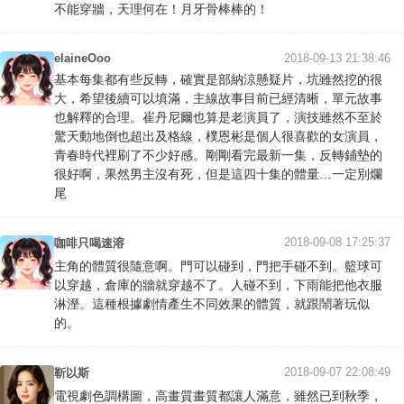
不能穿牆，天理何在！月牙骨棒棒的！
elaineOoo
2018-09-13 21:38:46
基本每集都有些反轉，確實是部納涼懸疑片，坑雖然挖的很
大，希望後續可以填滿，主線故事目前已經清晰，單元故事
也解釋的合理。崔丹尼爾也算是老演員了，演技雖然不至於
驚天動地倒也超出及格線，樸恩彬是個人很喜歡的女演員，
青春時代裡刷了不少好感。剛剛看完最新一集，反轉鋪墊的
很好啊，果然男主沒有死，但是這四十集的體量…一定別爛
尾
2018-09-08 17:25:37
咖啡只喝速溶
主角的體質很隨意啊。門可以碰到，門把手碰不到。籃球可
以穿越，倉庫的牆就穿越不了。人碰不到，下雨能把他衣服
淋溼。這種根據劇情產生不同效果的體質，就跟鬧著玩似
的。
2018-09-07 22:08:49
靳以斯
電視劇色調構圖，高畫質畫質都讓人滿意，雖然已到秋季，