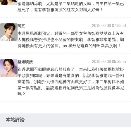
卻是部納涼劇。尤其是第二集結尾的反轉，男主在第一集已
經死了，還有李智雅飾演的紅衣女都讓人好奇！
2018-09-06 07:58:51
阿五
本月黑馬新劇預定。難得的一部男女主角智商雙雙線上沒有
人拖後腿懸疑推理也不弱智的探案劇，李智雅非常驚豔，期
待她後面有更大的發揮。ps:崔丹尼爾真的帥出新高度啊！
2018-09-06 05:25:57
赫連曉妖
崔丹尼爾不戴眼鏡真心舒服多了，本來以為打著偵探旗號掛
羊頭賣狗肉呢，結果還是有驚喜的，話說李智雅驚鴻一瞥相
當驚豔，別老扯到怪力亂神方面就更好了，第二集剪輯不如
第一集有點亂，話說選崔丹尼爾做男主是因為他臉長像本尼
嗎？
本站評論