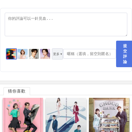
提
交
更多 ▾
評
論
猜你喜歡