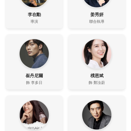
李在勳
姜秀妍
導演
聯合執導
崔丹尼爾
樸恩斌
飾 李多日
飾 鄭汝蔚