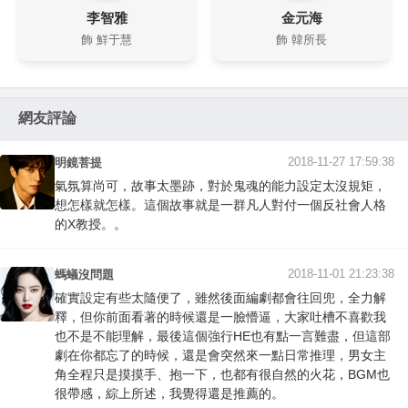
李智雅
金元海
飾 鮮于慧
飾 韓所長
網友評論
2018-11-27 17:59:38
明鏡菩提
氣氛算尚可，故事太墨跡，對於鬼魂的能力設定太沒規矩，
想怎樣就怎樣。這個故事就是一群凡人對付一個反社會人格
的X教授。。
2018-11-01 21:23:38
螞蟻沒問題
確實設定有些太隨便了，雖然後面編劇都會往回兜，全力解
釋，但你前面看著的時候還是一臉懵逼，大家吐槽不喜歡我
也不是不能理解，最後這個強行HE也有點一言難盡，但這部
劇在你都忘了的時候，還是會突然來一點日常推理，男女主
角全程只是摸摸手、抱一下，也都有很自然的火花，BGM也
很帶感，綜上所述，我覺得還是推薦的。