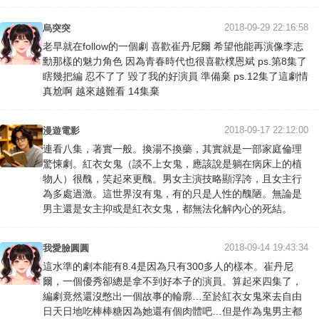
2018-09-29 22:16:58
烏突突
老早就在follow的一個劇 喜歡崔丹尼爾 希望他能再演像李志
勳那樣的魅力角色 因為青春時代也很喜歡樸恩斌 ps.第8集了
瞎幾把編 忍不了了 毀了我的好演員 準備棄 ps.12集了這劇情
真尬啊 越來越難看 14集棄
2018-09-17 22:12:00
漫遊電影
連看八集，著實一般。換湯不換藥，其實就是一部家庭倫理
驚悚劇。紅衣女鬼（談不上女鬼，應該說是躺在病床上的植
物人）很醜，笑起來更醜。男女主演技略顯浮誇，且女主行
為多處過激。這世界沒有鬼，有的只是人性的醜陋。無論是
男主還是女主抑或是紅衣女鬼，都無法化解內心的死結。
2018-09-14 19:43:34
我愛臉圓圓
這水準的劇本能有8.4是因為只有300多人的樣本。崔丹尼
爾，一個優秀卻總是拿不到好本子的演員。算起來四集了，
編劇竟然還沒憋出一個故事的輪廓…至於紅衣女鬼來去自由
日天日地吃棒棒糖因為她還有個肉體吧…但是作為鬼男主都