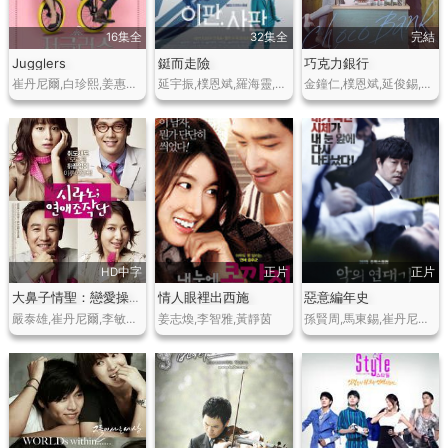
16集全
32集全
完結
Jugglers
鋌而走險
巧克力銀行
崔丹尼爾,白珍熙,姜惠貞,李源根
延宇振,樸恩斌,羅海靈,東夏
金鐘仁,樸恩斌,延俊錫,李一花
HD中字
正片
正片
情人眼裡出西施
惡意編年史
大鼻子情聖：戀愛操作團
嚴泰雄,崔丹尼爾,李敏貞,樸信惠
姜志煥,李智雅,黃靜茵
孫賢周,馬東錫,崔丹尼爾,樸敘俊