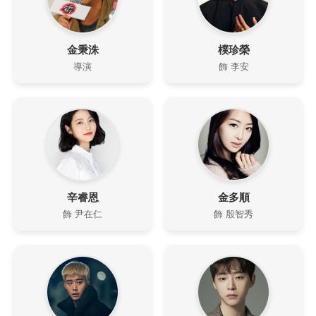
金秉洙
樸珍榮
導演
飾 李安
辛睿恩
金多順
飾 尹在仁
飾 殷智秀