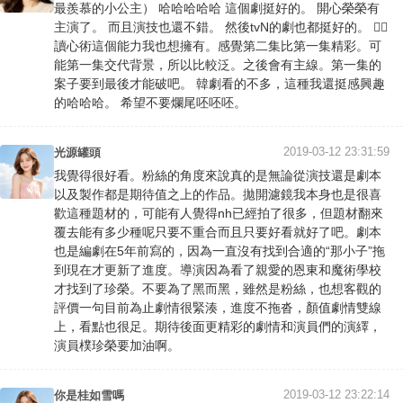
最羨慕的小公主） 哈哈哈哈哈 這個劇挺好的。 開心榮榮有
主演了。 而且演技也還不錯。 然後tvN的劇也都挺好的。 ✌🏻
讀心術這個能力我也想擁有。感覺第二集比第一集精彩。可
能第一集交代背景，所以比較泛。之後會有主線。第一集的
案子要到最後才能破吧。 韓劇看的不多，這種我還挺感興趣
的哈哈哈。 希望不要爛尾呸呸呸。
2019-03-12 23:31:59
光源罐頭
我覺得很好看。粉絲的角度來說真的是無論從演技還是劇本
以及製作都是期待值之上的作品。拋開濾鏡我本身也是很喜
歡這種題材的，可能有人覺得nh已經拍了很多，但題材翻來
覆去能有多少種呢只要不重合而且只要好看就好了吧。劇本
也是編劇在5年前寫的，因為一直沒有找到合適的“那小子”拖
到現在才更新了進度。導演因為看了親愛的恩東和魔術學校
才找到了珍榮。不要為了黑而黑，雖然是粉絲，也想客觀的
評價一句目前為止劇情很緊湊，進度不拖沓，顏值劇情雙線
上，看點也很足。期待後面更精彩的劇情和演員們的演繹，
演員樸珍榮要加油啊。
2019-03-12 23:22:14
你是桂如雪嗎