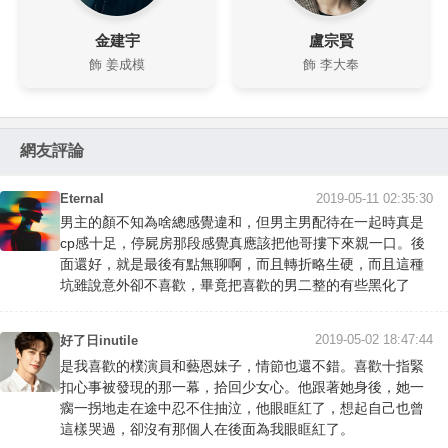
金建宇
盧宗賢
飾 姜成模
飾 李大奉
網友評論
Eternal
2019-05-11 02:35:30
男主的顏不知為啥總感覺違和，但男主男配待在一起時真是
cp感十足，停屍房那段感覺真應該把他哥摟下來親一口。後
面還好，就是最後有點無聊啊，而且轉折略生硬，而且這種
坑雖說意外卻不喜歡，畢竟把喜歡的男二整的有些黑化了
2019-05-02 18:47:44
好了日inutile
是我喜歡的樸演員和藝恩妹子，情節也還不錯。喜歡十指緊
扣心事被發現的那一幕，拾回少女心。他跟著她身後，她一
瘸一拐地走在途中忍不住抽泣，他眼眶紅了，想起自己也曾
這樣哭過，卻沒有那個人在後面為我眼眶紅了。