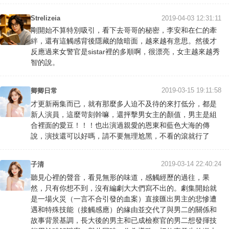
Strelizeia
2019-04-03 12:31:11
剛開始不算特別吸引，看下去哥哥的秘密，李安和在仁的牽
絆，還有這觸感背後隱藏的陰暗面，越來越有意思。然後才
反應過來女警官是sistar裡的多順啊，很漂亮，女主越來越秀
智的說。
2019-03-15 19:11:58
卿卿日常
才更新兩集而已，就有那麼多人迫不及待的來打低分，都是
新人演員，這麼苛刻幹嘛，還抨擊男女主的顏值，男主是組
合裡面的愛豆！！！也出演過親愛的恩東和藍色大海的傳
說，演技還可以好嗎，請不要無理尬黑，不看的滾就行了
2019-03-14 22:40:24
子清
聽見心裡的聲音，看見無形的味道，感觸經歷的過往，果
然，只有你想不到，沒有編劇大大們寫不出的。劇集開始就
是一場火災（一言不合引發的血案）直接匯出男主的悲慘遭
遇和特殊技能（接觸感應）的緣由並交代了與男二的關係和
故事背景基調，長大後的男主和已成檢察官的男二想發揮技