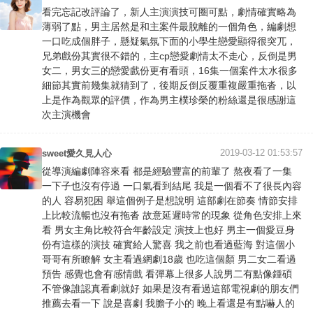
看完忘記改評論了，新人主演演技可圈可點，劇情確實略為
薄弱了點，男主居然是和主案件最脫離的一個角色，編劇想
一口吃成個胖子，懸疑氣氛下面的小學生戀愛顯得很突兀，
兄弟戲份其實很不錯的，主cp戀愛劇情太不走心，反倒是男
女二，男女三的戀愛戲份更有看頭，16集一個案件太水很多
細節其實前幾集就猜到了，後期反倒反覆重複嚴重拖沓，以
上是作為觀眾的評價，作為男主樸珍榮的粉絲還是很感謝這
次主演機會
2019-03-12 01:53:57
sweet愛久見人心
從導演編劇陣容來看 都是經驗豐富的前輩了 熬夜看了一集
一下子也沒有停過 一口氣看到結尾 我是一個看不了很長內容
的人 容易犯困 舉這個例子是想說明 這部劇在節奏 情節安排
上比較流暢也沒有拖沓 故意延遲時常的現象 從角色安排上來
看 男女主角比較符合年齡設定 演技上也好 男主一個愛豆身
份有這樣的演技 確實給人驚喜 我之前也看過藍海 對這個小
哥哥有所瞭解 女主看過網劇18歲 也吃這個顏 男二女二看過
預告 感覺也會有感情戲 看彈幕上很多人說男二有點像鍾碩
不管像誰認真看劇就好 如果是沒有看過這部電視劇的朋友們
推薦去看一下 說是喜劇 我膽子小的 晚上看還是有點嚇人的