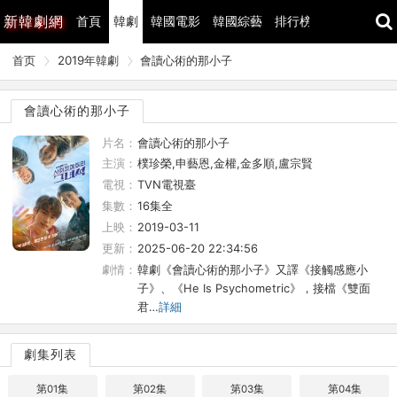
新
韓劇網
首頁
韓劇
韓國電影
韓國綜藝
排行榜
最近更新
首页
2019年韓劇
會讀心術的那小子
會讀心術的那小子
片名：
會讀心術的那小子
主演：
樸珍榮,申藝恩,金權,金多順,盧宗賢
電視：
TVN電視臺
集數：
16集全
上映：
2019-03-11
更新：
2025-06-20 22:34:56
劇情：
韓劇《會讀心術的那小子》又譯《接觸感應小
子》、《He Is Psychometric》，接檔《雙面
君…
詳細
劇集列表
第01集
第02集
第03集
第04集