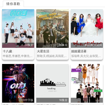
猜你喜歡
24集全
16集全
第68集大結局
十八歲
火星生活
姐姐還活著
申藝恩,李娜恩,申勝浩,金東熙,金秀賢,柳義賢
鄭敬淏,樸誠雄,高我星,盧宗賢,吳代煥
張瑞希,吳允兒,金珠賢,金多順,李知勳,金周現
HD中字版
16集全