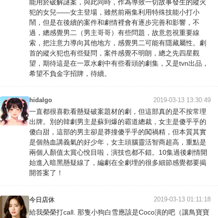
能用於破解謎案，與此同時，作為導致一切故事發生的縱火
犯的女兒——女主登場，雖然前兩集利用特殊技能小打小
鬧，但是在後續的案件和劇情裡會有逐步完善和影響，不
過，總感覺男二（男主哥哥）有些問題，故意忽視重要線
索，把注意力導向其他地方，感覺男二可能有隱藏屬性。劇
首的縱火犯也有些疑問，案件感覺不明朗，總之先四星觀
望，期待這是在一眾水劇中有些看頭的劇集，又是tvn出品，
希望不負金字招牌，待續。
hidalgo
2019-03-13 13:30:49
一直都很喜歡看懸疑破案題材的劇，但這部真的是不按常理
出牌。別的韓劇男主是蘇到爆的霸道總裁，女主是傻乎乎的
傻白甜，這部的男主卻是莽撞傻乎乎的闖禍精，但本質其實
是個熱血講義氣的好少年，女主頭腦靈活智商超高，重點是
兩個人顏值太賞心悅目啦，演技也都不錯。10集過後劇情開
始進入暗黑懸疑線了，編劇在全劇埋的很多細節感覺都要揭
開答案了！
2019-03-13 01:11:18
今日店休
給我榮榮打call. 那隻小狗白雪應該是Coco演的吧（讓鳥寶寶