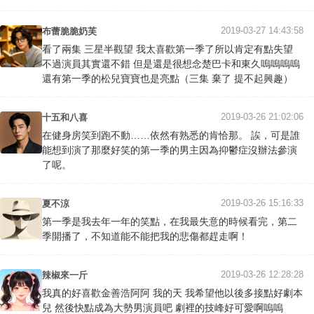
2019-03-27 14:43:58
布蕾脆脆奶芙
看了兩集 三星半觀望 我太喜歡第一季了所以肯定有點失望
不過演員其實還不錯 但是還是很想念楚巴卡和東久嗚嗚嗚嗚
還有第一季的松兒寶寶也是亮點（三集 棄了 提不起興趣）
2019-03-26 21:02:06
十五和八喜
在健身房笑到跑不動……依然有熟悉的肯恰那。 誒，可是誰
能想到演了那麼好笑的第一季的男主因為抑鬱症沒辦法參演
了呢。
2019-03-26 15:16:33
夏不涼
第一季是我去年一年的笑點，在我最失意的時候看完，第二
季開播了，不知道能不能把我的悲傷都趕走啊！
2019-03-26 12:28:28
辣椒來一斤
我真的好喜歡金善浩阿阿 我的天 我希望他以後多接點好劇本
兒 然後快點成為大勢男演員吧 劇裡的技峰好可愛啊嗚嗚