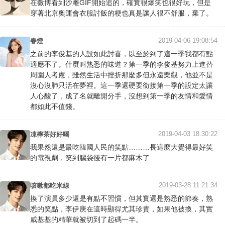
在微博看到沙雕GIF開始追的，確實很爆笑也很好玩，但是
穿著北京奧運會衣服討飯的梗也真是讓人很不舒服，棄了。
2019-04-06 19:08:54
春燈
之前的李俊基的人設如此討喜，以至於到了這一季我都有點
適應不了。什麼叫熟悉的味道？第一季的李俊基努力上進替
周圍人考慮，雖然生活中挫折那麼多但永遠樂觀，他並不是
沒心沒肺只活在夢裡。這一季還硬要銜接第一季的設定太讓
人心酸了，成了名就離開分手，沒想到第一季的友情和愛情
都如此不值錢。
2019-04-03 18:30:22
凍檸茶好好喝
我果然還是最吃韓國人民的笑點………長這麼大覺得最好笑
的電視劇，笑到腦袋後有一片都麻木了
2019-03-28 11:21:34
咳嗽都吃米線
換了演員多少還是有點不習慣，但其實還是熟悉的節奏，熟
悉的笑點，李伊庚在這時顯得尤其珍貴，如果他被換，其實
威基基的精華就被切到了起碼一半。