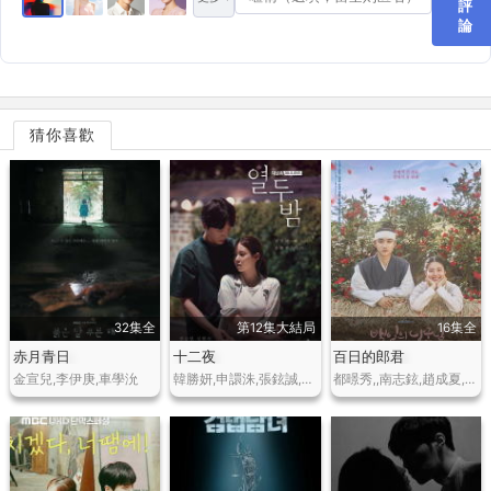
評
論
猜你喜歡
32集全
第12集大結局
16集全
赤月青日
十二夜
百日的郎君
金宣兒,李伊庚,車學沇
韓勝妍,申譞洙,張鉉誠,藝秀晶,李藝恩
都暻秀,,南志鉉,趙成夏,金善浩