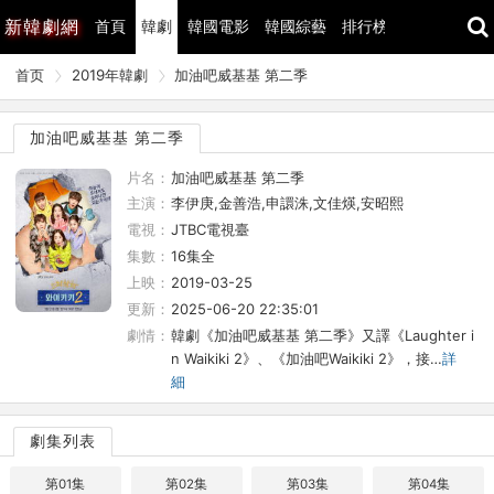
新
韓劇網
首頁
韓劇
韓國電影
韓國綜藝
排行榜
最近更新
首页
2019年韓劇
加油吧威基基 第二季
加油吧威基基 第二季
片名：
加油吧威基基 第二季
主演：
李伊庚,金善浩,申譞洙,文佳煐,安昭熙
電視：
JTBC電視臺
集數：
16集全
上映：
2019-03-25
更新：
2025-06-20 22:35:01
劇情：
韓劇《加油吧威基基 第二季》又譯《Laughter i
n Waikiki 2》、《加油吧Waikiki 2》，接…
詳
細
劇集列表
第01集
第02集
第03集
第04集