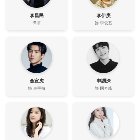
李昌民
李伊庚
導演
飾 李俊基
金宣虎
申譞洙
飾 車宇植
飾 國奇峰