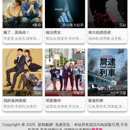
4集全
第32集大結局
完結
瘋了，因為你！
檢法男女
偉大的誘惑者
李柔英,金善浩,樸孝珠,金聖柱
鄭在詠,鄭柔美,李伊庚,史蒂芬妮·李
禹棹煥,樸秀榮,金旻載,文佳煐
完結
16集全
HD中字版
我的鬼神搭檔
明星夥伴
屍速列車
曹政奭,李惠利,金善浩
趙震雄,徐康俊,李光洙,樸正民,李東輝,安昭熙
孔侑,鄭有美,馬東錫,安昭熙,金義城
Copyright © 2025
新韓劇網
免責宣告：本站所有資訊均為採集引用,不存
有資源,若有侵權行為,請聯絡站長刪除!
留言板