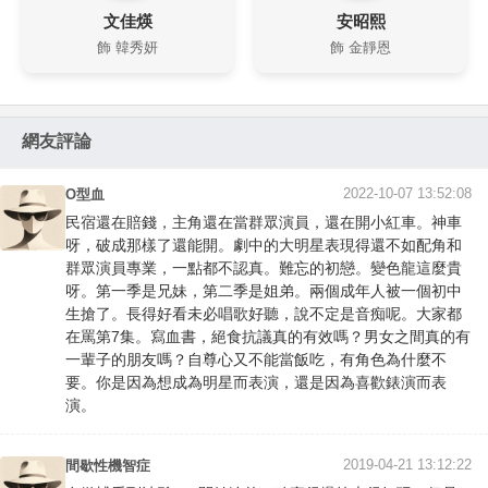
文佳煐
安昭熙
飾 韓秀妍
飾 金靜恩
網友評論
2022-10-07 13:52:08
O型血
民宿還在賠錢，主角還在當群眾演員，還在開小紅車。神車
呀，破成那樣了還能開。劇中的大明星表現得還不如配角和
群眾演員專業，一點都不認真。難忘的初戀。變色龍這麼貴
呀。第一季是兄妹，第二季是姐弟。兩個成年人被一個初中
生搶了。長得好看未必唱歌好聽，說不定是音痴呢。大家都
在罵第7集。寫血書，絕食抗議真的有效嗎？男女之間真的有
一輩子的朋友嗎？自尊心又不能當飯吃，有角色為什麼不
要。你是因為想成為明星而表演，還是因為喜歡錶演而表
演。
2019-04-21 13:12:22
間歇性機智症