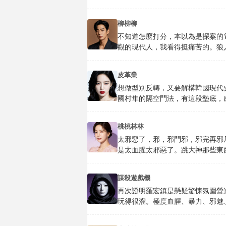
柳柳柳
不知道怎麼打分，本以為是探案的
觀的現代人，我看得挺痛苦的。狼
皮革業
想做型別反轉，又要解構韓國現代
國村隼的隔空鬥法，有這段墊底，
桃桃林林
太邪惡了，邪，邪鬥邪，邪完再邪
是太血腥太邪惡了。跳大神那些東
謀殺遊戲機
再次證明羅宏鎮是懸疑驚悚氛圍營
玩得很溜。極度血腥、暴力、邪魅