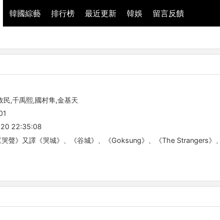
韓國綜藝
排行榜
最近更新
韓娛
留言反饋
政民,千禹熙,國村隼,金基天
01
20 22:35:08
聲》又譯《哭城》、《谷城》、《Goksung》、《The Strangers》、