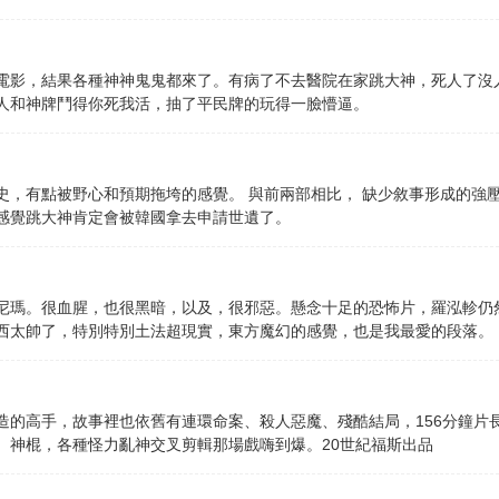
電影，結果各種神神鬼鬼都來了。有病了不去醫院在家跳大神，死人了沒
人和神牌鬥得你死我活，抽了平民牌的玩得一臉懵逼。
史，有點被野心和預期拖垮的感覺。 與前兩部相比， 缺少敘事形成的強
感覺跳大神肯定會被韓國拿去申請世遺了。
尼瑪。很血腥，也很黑暗，以及，很邪惡。懸念十足的恐怖片，羅泓軫仍
西太帥了，特別特別土法超現實，東方魔幻的感覺，也是我最愛的段落。
造的高手，故事裡也依舊有連環命案、殺人惡魔、殘酷結局，156分鐘片
、神棍，各種怪力亂神交叉剪輯那場戲嗨到爆。20世紀福斯出品