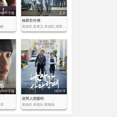
HD中字版
正片
檢察官外傳
演錫
黃政民,姜東元,李成民,樸聖雄,申素率
HD中字版
HD中字
當男人戀愛時
範澤
黃政民,韓惠珍,鄭萬植