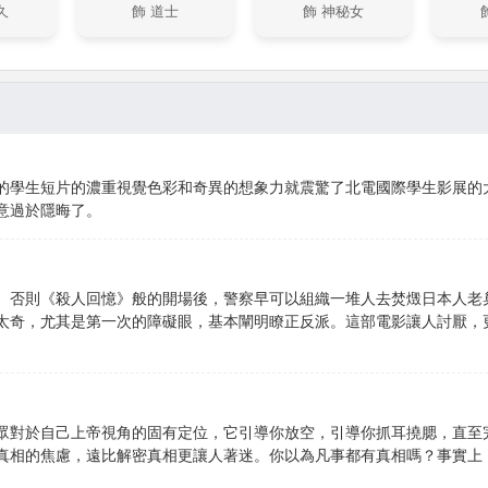
久
飾 道士
飾 神秘女
的學生短片的濃重視覺色彩和奇異的想象力就震驚了北電國際學生影展的
意過於隱晦了。
。否則《殺人回憶》般的開場後，警察早可以組織一堆人去焚燬日本人老
太奇，尤其是第一次的障礙眼，基本闡明瞭正反派。這部電影讓人討厭，
眾對於自己上帝視角的固有定位，它引導你放空，引導你抓耳撓腮，直至
真相的焦慮，遠比解密真相更讓人著迷。你以為凡事都有真相嗎？事實上