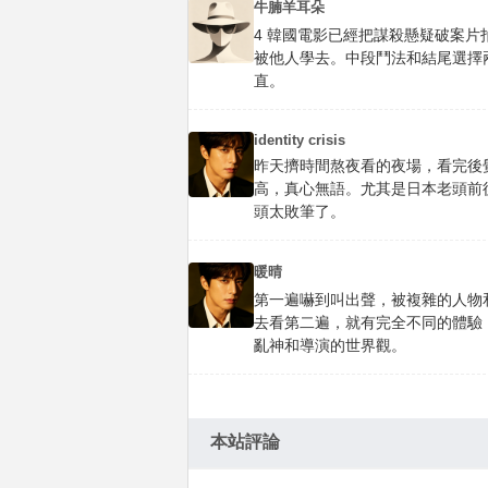
牛腩羊耳朵
4 韓國電影已經把謀殺懸疑破案
被他人學去。中段鬥法和結尾選擇
直。
identity crisis
昨天擠時間熬夜看的夜場，看完後
高，真心無語。尤其是日本老頭前
頭太敗筆了。
暖晴
第一遍嚇到叫出聲，被複雜的人物
去看第二遍，就有完全不同的體驗
亂神和導演的世界觀。
本站評論