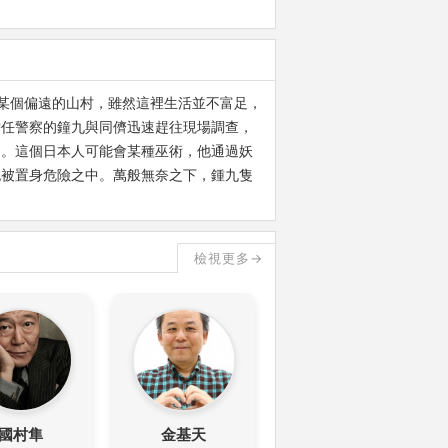
。在韓國某個偏遠的山村，雖然這裡生活並不富足，
擔任警察的鐘九與同儕迅速趕往現場調查，
疑。這個日本人可能會某種巫術，他通過妖
也被置身危險之中。萬般無奈之下，鍾九隻
檢視更多→
國村隼
金基天