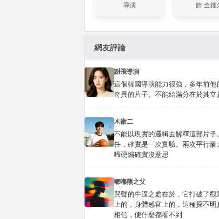
導演
飾 全鍾
網友評論
謝飛導演
這個韓國導演能力很強，多年前他
奇異的片子。不能給滿分在於其立
木衛二
不能以現實的邏輯去解釋這部片子
任，確實是一次實驗。兩次平行蒙
啼硬煽確實沒意思
嘟嘟熊之父
哭聲的牛逼之處在於，它打破了觀
上的，身體感官上的，這種探不明
相信，便什麼都看不到