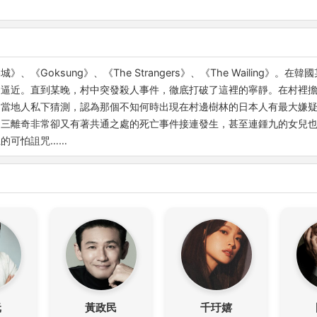
《Goksung》、《The Strangers》、《The Wailing》
的逼近。直到某晚，村中突發殺人事件，徹底打破了這裡的寧靜。在村裡
過當地人私下猜測，認為那個不知何時出現在村邊樹林的日本人有最大嫌
連三離奇非常卻又有著共通之處的死亡事件接連發生，甚至連鍾九的女兒
的可怕詛咒……
沅
黃政民
千玗嬉