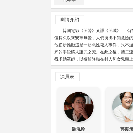
HD中字
劇情介紹
韓國電影《哭聲》又譯《哭城》、《谷城》、
但長久以來安寧無憂，人們彷彿不知危險
他初步推斷這是一起惡性殺人事件，只不
邪的手段將人詛咒之死。在此之後，接二
得求助巫師，以禳解降臨在村人和女兒頭上
演員表
羅泓軫
郭度