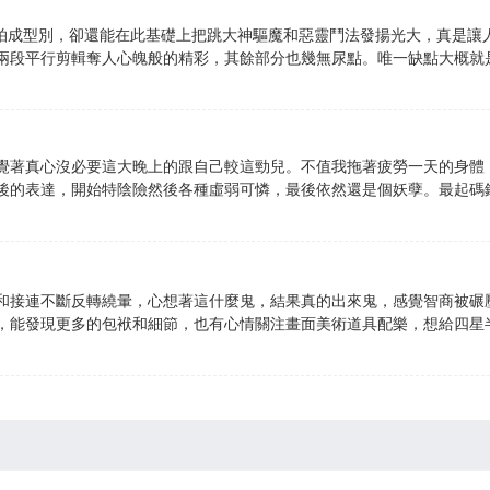
片拍成型別，卻還能在此基礎上把跳大神驅魔和惡靈鬥法發揚光大，真是讓
兩段平行剪輯奪人心魄般的精彩，其餘部分也幾無尿點。唯一缺點大概就
覺著真心沒必要這大晚上的跟自己較這勁兒。不值我拖著疲勞一天的身體
後的表達，開始特陰險然後各種虛弱可憐，最後依然還是個妖孽。最起碼
和接連不斷反轉繞暈，心想著這什麼鬼，結果真的出來鬼，感覺智商被碾
，能發現更多的包袱和細節，也有心情關注畫面美術道具配樂，想給四星