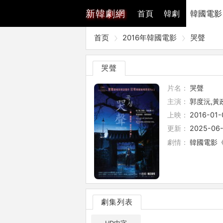
新
韓劇網
首頁
韓劇
韓國電影
首页
2016年韓國電影
哭聲
哭聲
片名：
哭聲
主演：
郭度沅,黃
上映：
2016-01-
更新：
2025-06-
劇情：
韓國電影《哭
劇集列表