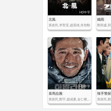
HD中字
北風
鐵雨
黃政民,李聖旻,趙震雄,朱智勳
HD中字
喜馬拉雅
辣手警
黃政民,鄭宇,趙成夏,金仁權,羅美蘭,金元海
黃政民,