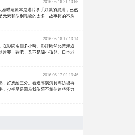
2016-05-18 21:13:55
人感嘆這原本是港片拿手好戲的混搭，已然
是元素和型別雜糅的太多，故事捋的不夠
2016-05-18 17:13:14
，在影院兩個多小時。影評既然比黃海還
錶達要一致吧，又不是騙小孩兒。日本老
2016-05-17 02:13:46
壓，好想給三分。看過導演演員專訪後再
半，少半星是因為我依舊不相信這些怪力