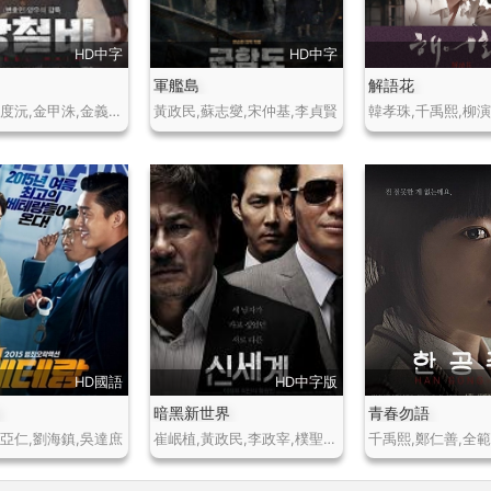
HD中字
HD中字
軍艦島
解語花
鄭雨盛,郭度沅,金甲洙,金義城,李璟榮
黃政民,蘇志燮,宋仲基,李貞賢
韓孝珠,千禹熙,柳
HD國語
HD中字版
探
暗黑新世界
青春勿語
劉亞仁,劉海鎮,吳達庶
崔岷植,黃政民,李政宰,樸聖雄,宋智孝,柳承範,馬東錫
千禹熙,鄭仁善,全