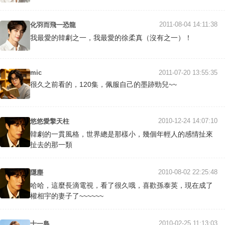
2011-08-04 14:11:38
化羽而飛一恐龍
我最愛的韓劇之一，我最愛的徐柔真（沒有之一）！
mic
2011-07-20 13:55:35
很久之前看的，120集，佩服自己的墨跡勁兒~~
2010-12-24 14:07:10
悠悠愛擎天柱
韓劇的一貫風格，世界總是那樣小，幾個年輕人的感情扯來
扯去的那一類
2010-08-02 22:25:48
隱塵
哈哈，這麼長滴電視，看了很久哦，喜歡孫泰英，現在成了
權相宇的妻子了~~~~~~
2010-02-25 11:13:03
十一島