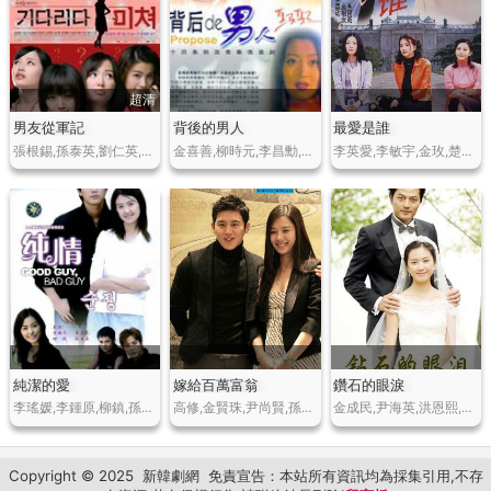
超清
男友從軍記
背後的男人
最愛是誰
張根錫,孫泰英,劉仁英,金山浩
金喜善,柳時元,李昌勳,趙銀淑
李英愛,李敏宇,金玫,楚尚美,李昌勳
純潔的愛
嫁給百萬富翁
鑽石的眼淚
李瑤媛,李鍾原,柳鎮,孫泰英
高修,金賢珠,尹尚賢,孫泰英
金成民,尹海英,洪恩熙,李在煌
Copyright © 2025
新韓劇網
免責宣告：本站所有資訊均為採集引用,不存