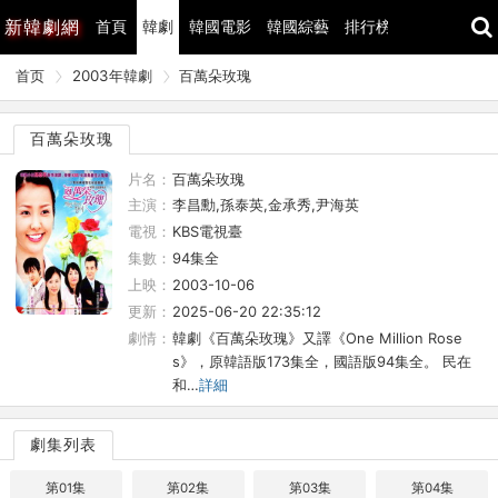
新
韓劇網
首頁
韓劇
韓國電影
韓國綜藝
排行榜
最近更新
首页
2003年韓劇
百萬朵玫瑰
百萬朵玫瑰
片名：
百萬朵玫瑰
主演：
李昌勳,孫泰英,金承秀,尹海英
電視：
KBS電視臺
集數：
94集全
上映：
2003-10-06
更新：
2025-06-20 22:35:12
劇情：
韓劇《百萬朵玫瑰》又譯《One Million Rose
s》，原韓語版173集全，國語版94集全。 民在
和…
詳細
劇集列表
第01集
第02集
第03集
第04集