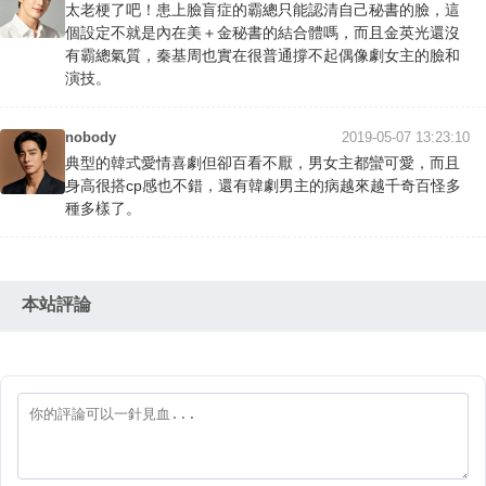
太老梗了吧！患上臉盲症的霸總只能認清自己秘書的臉，這
個設定不就是內在美＋金秘書的結合體嗎，而且金英光還沒
有霸總氣質，秦基周也實在很普通撐不起偶像劇女主的臉和
演技。
nobody
2019-05-07 13:23:10
典型的韓式愛情喜劇但卻百看不厭，男女主都蠻可愛，而且
身高很搭cp感也不錯，還有韓劇男主的病越來越千奇百怪多
種多樣了。
本站評論