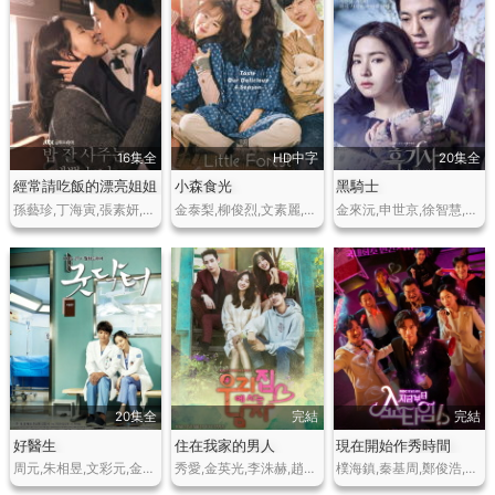
16集全
HD中字
20集全
經常請吃飯的漂亮姐姐
小森食光
黑騎士
孫藝珍,丁海寅,張素妍,魏河俊,吉海妍,吳萬錫
金泰梨,柳俊烈,文素麗,秦基周
金來沅,申世京,徐智慧,張美姬,韓智善
20集全
完結
完結
好醫生
住在我家的男人
現在開始作秀時間
周元,朱相昱,文彩元,金敏瑞,金英光
秀愛,金英光,李洙赫,趙寶兒,金智勳
樸海鎮,秦基周,鄭俊浩,鄭錫勇,高圭弼,金熙栽,鄭石勇,樸書妍,張河恩