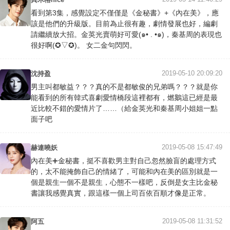
看到第3集，感覺設定不僅僅是《金秘書》+《內在美》，應
該是他們的升級版。目前為止很有趣，劇情發展也好，編劇
請繼續放大招。金英光賣萌好可愛(๑• . •๑)，秦基周的表現也
很好啊(✪▽✪)。 女二金句閃閃。
2019-05-10 20:09:20
沈持盈
男主叫都敏益？？？真的不是都敏俊的兄弟嗎？？？就是你
能看到的所有韓式喜劇愛情橋段這裡都有，燃鵝這已經是最
近比較不錯的愛情片了……（給金英光和秦基周小姐姐一點
面子吧
2019-05-08 15:47:49
赫連曉妖
內在美➕金秘書，挺不喜歡男主對自己忽然臉盲的處理方式
的，太不能掩飾自己的情緒了，可能和內在美的區別就是一
個是親生一個不是親生，心態不一樣吧，反倒是女主比金秘
書讓我感覺真實，跟這樣一個上司百依百順才像是正常。
2019-05-08 11:31:52
阿五