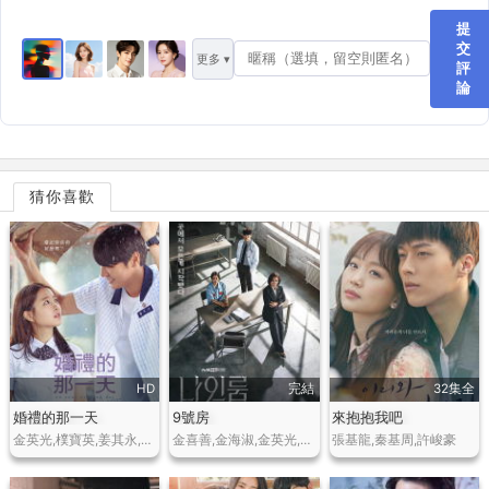
提
交
更多 ▾
評
論
猜你喜歡
HD
完結
32集全
婚禮的那一天
9號房
來抱抱我吧
金英光,樸寶英,姜其永,高圭弼,張成範
金喜善,金海淑,金英光,吳代煥,李璟榮
張基龍,秦基周,許峻豪