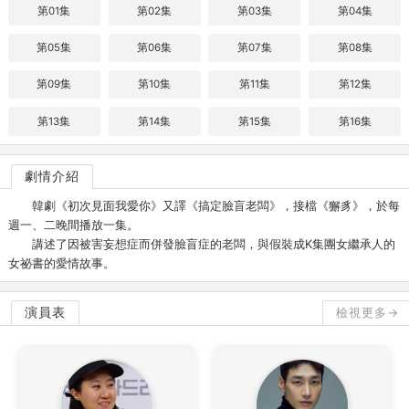
第01集
第02集
第03集
第04集
第05集
第06集
第07集
第08集
第09集
第10集
第11集
第12集
第13集
第14集
第15集
第16集
劇情介紹
韓劇《初次見面我愛你》又譯《搞定臉盲老闆》，接檔《獬豸》，於每
週一、二晚間播放一集。
講述了因被害妄想症而併發臉盲症的老闆，與假裝成K集團女繼承人的
女祕書的愛情故事。
演員表
檢視更多→