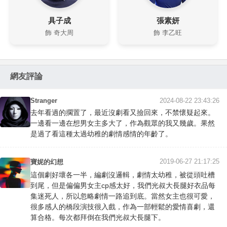
具子成
張素妍
飾 奇大周
飾 李乙旺
網友評論
Stranger
2024-08-22 23:43:26
去年看過的擱置了，最近沒劇看又撿回來，不禁懷疑起來。
一邊看一邊在想男女主多大了，作為觀眾的我又幾歲。果然
是過了看這種太過幼稚的劇情感情的年齡了。
2019-06-27 21:17:25
寶妮的幻想
這個劇好壞各一半，編劇沒邏輯，劇情太幼稚，被從頭吐槽
到尾，但是偏偏男女主cp感太好，我們光叔大長腿好衣品每
集迷死人，所以忽略劇情一路追到底。當然女主也很可愛，
很多感人的橋段演技很入戲，作為一部輕鬆的愛情喜劇，還
算合格。每次都拜倒在我們光叔大長腿下。