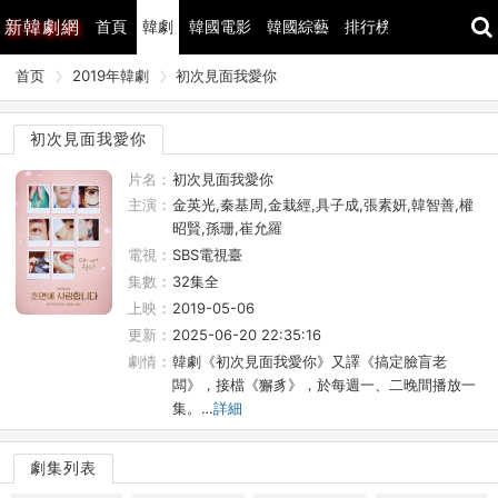
新
韓劇網
首頁
韓劇
韓國電影
韓國綜藝
排行榜
最近更新
首页
2019年韓劇
初次見面我愛你
初次見面我愛你
片名：
初次見面我愛你
主演：
金英光,秦基周,金栽經,具子成,張素妍,韓智善,權
昭賢,孫珊,崔允羅
電視：
SBS電視臺
集數：
32集全
上映：
2019-05-06
更新：
2025-06-20 22:35:16
劇情：
韓劇《初次見面我愛你》又譯《搞定臉盲老
闆》，接檔《獬豸》，於每週一、二晚間播放一
集。…
詳細
劇集列表