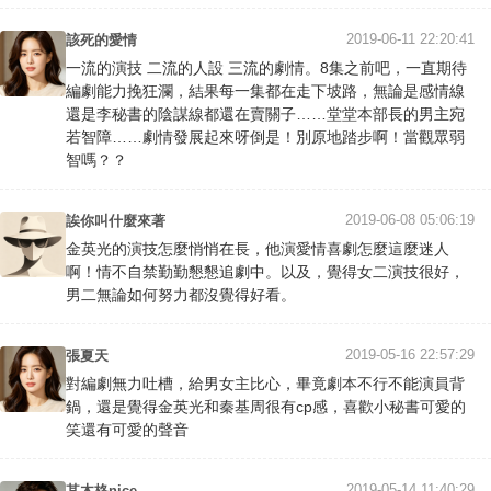
2019-06-11 22:20:41
該死的愛情
一流的演技 二流的人設 三流的劇情。8集之前吧，一直期待
編劇能力挽狂瀾，結果每一集都在走下坡路，無論是感情線
還是李秘書的陰謀線都還在賣關子……堂堂本部長的男主宛
若智障……劇情發展起來呀倒是！別原地踏步啊！當觀眾弱
智嗎？？
2019-06-08 05:06:19
誒你叫什麼來著
金英光的演技怎麼悄悄在長，他演愛情喜劇怎麼這麼迷人
啊！情不自禁勤勤懇懇追劇中。以及，覺得女二演技很好，
男二無論如何努力都沒覺得好看。
2019-05-16 22:57:29
張夏天
對編劇無力吐槽，給男女主比心，畢竟劇本不行不能演員背
鍋，還是覺得金英光和秦基周很有cp感，喜歡小秘書可愛的
笑還有可愛的聲音
2019-05-14 11:40:29
其木格nice