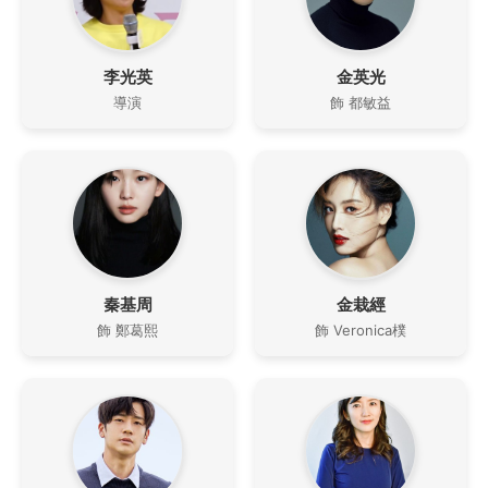
李光英
金英光
導演
飾 都敏益
秦基周
金栽經
飾 鄭葛熙
飾 Veronica樸