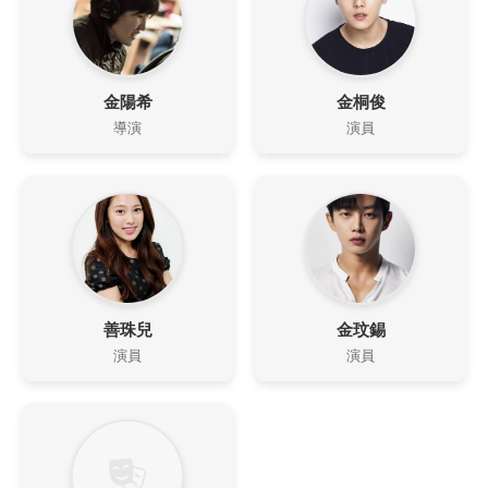
金陽希
金桐俊
導演
演員
善珠兒
金玟錫
演員
演員