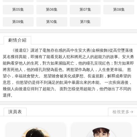
第05集
第06集
第07集
第08集
第09集
第10集
第11集
劇情介紹
《後遺症》講述了毫無存在感的高中生安大勇(金桐俊飾)從高空墜落後
莫名獲得異能，即擁有了能看見殺人犯和將死之人的超能力的故事。安大勇
能夠看穿他人的生死，對方如果瀕臨死亡，他的瞳孔呈現紅色；對方如果即
將害死他人，他的瞳孔則變為藍色。將慾望作為敵人，人生會更幸福。 慾
望小，幸福就會變大。 慾望雖會被美化成夢想、長遠規劃，解釋成希望的
意思， 但慾望仍是得不到滿足的飢渴中暴露出來的本能。 一次疾病過後，
幾個人由後遺症得到了超能力。 面對怎樣使用超能力，他們做出了不同的
選擇。
演員表
檢視更多→