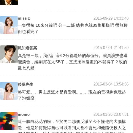
miss z
2016-09-29 14:33:48
一集很短 10來分鐘吧 分一二部 總共也就89集那樣吧 很無聊
但也看完了
2015-07-01 21:41:59
風知道答案
真是毀三觀，我估計這6.2分都是給的顏值分。演員演技也還
能湊合，編劇實在太SB了，直接按照漫畫拍不就得了？改的
亂七八糟
2015-03-04 13:54:36
後腿先生
略可愛。。男主反派才是真愛啊。。。現在的電視劇也玩起
了泡麵麼
momo
2015-01-26 20:07:31
這一臉白花花的粉，至於男二那個反派至今不懂他的大腦構
造，他是如何覺得自己可以看到人會不會死和他隨便殺人之