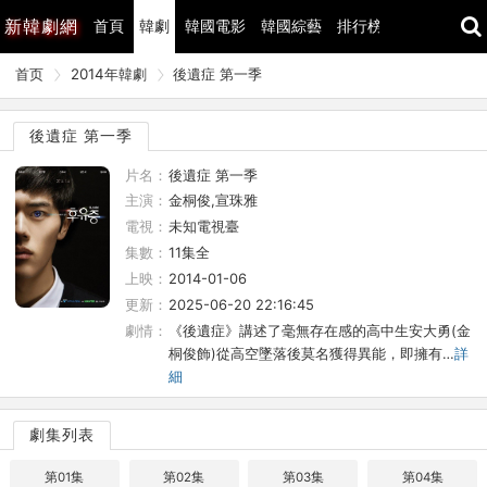
新
韓劇網
首頁
韓劇
韓國電影
韓國綜藝
排行榜
最近更新
首页
2014年韓劇
後遺症 第一季
後遺症 第一季
片名：
後遺症 第一季
主演：
金桐俊,宣珠雅
電視：
未知電視臺
集數：
11集全
上映：
2014-01-06
更新：
2025-06-20 22:16:45
劇情：
《後遺症》講述了毫無存在感的高中生安大勇(金
桐俊飾)從高空墜落後莫名獲得異能，即擁有…
詳
細
劇集列表
第01集
第02集
第03集
第04集