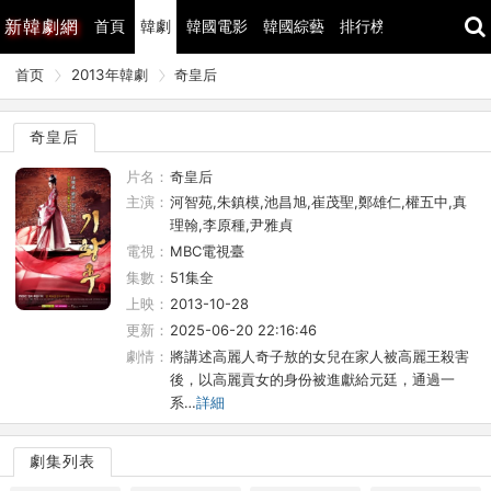
新
韓劇網
首頁
韓劇
韓國電影
韓國綜藝
排行榜
最近更新
首页
2013年韓劇
奇皇后
奇皇后
片名：
奇皇后
主演：
河智苑,朱鎮模,池昌旭,崔茂聖,鄭雄仁,權五中,真
理翰,李原種,尹雅貞
電視：
MBC電視臺
集數：
51集全
上映：
2013-10-28
更新：
2025-06-20 22:16:46
劇情：
將講述高麗人奇子敖的女兒在家人被高麗王殺害
後，以高麗貢女的身份被進獻給元廷，通過一
系…
詳細
劇集列表