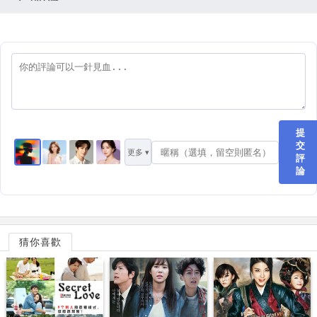
提
交
更多 ▾
評
論
猜你喜歡