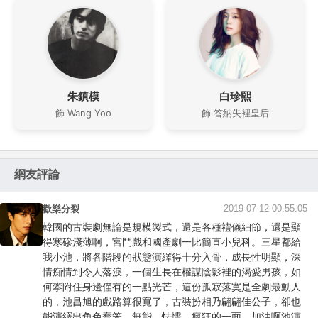
朱鎮模
白珍熙
飾 Wang Yoo
飾 答納失裡皇后
網友評論
2019-07-12 00:55:05
歡樂分裂
韓國的古裝劇無論是規模製式，還是各種禮儀細節，還是顯
得寒磣淺薄啊，宮鬥戲和國產劇一比簡直小兒科。三星都給
我小池，將各階段的狀態演繹得十分入骨，成長性明顯，深
情痴情到令人落淚，一個生長在權謀陰影裡的渴愛男孩，如
何攀附住身邊僅有的一點光芒，這份孤寂落寞是全劇最動人
的，池昌旭的戲路算很寬了，古裝扮相乃翩翩佳公子，卻也
能演繹出角色蠢笨、無能、怯懦、瘋狂的一面，加油啊池演