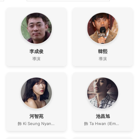
李成俊
韓熙
導演
導演
河智苑
池昌旭
飾 Ki Seung Nyang (Empress Ki)
飾 Ta Hwan (lEmperor Togon)