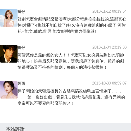
2013-11-12 09:19:54
搏仔
韓劇怎麼會劇情那麼緊湊啊!大部分韓劇拖拖拉拉的,這部真心
棒!才播了4集就不能自拔了!好久沒有這種追劇的心態了!河智
苑--能文,能武,能男,能女!絕對的實力偶像派!
2013-11-04 23:19:33
鴨仔
河智苑你是最帥氣的女人！！怎麼可以女扮男裝到如此萌帥
的地步！扮皇后又那麼霸氣，讓我想起了黃真伊。難得的劇
情很豐滿又不拖沓的韓劇，每個人的演技都很棒！
2013-10-30 09:59:07
阿西
棒子開始拍天朝最擅長的古裝惡搞改編狗血言情劇了。。。
=，= 第一集好出戲，看見朱G我就想起霜花店。還有元朝的
皇帝可以不要寫的那麼弱智メ！
本站評論