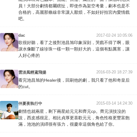
員！大部分劇情都屬瞎扯，即使作為架空考量，劇本也是不
合格的，高麗那條線非常讓人厭煩，不如好好拍宮內愛情戲
吧。
dac
2017-02-24 10:05:06
歌很好聽，看了之後對池昌旭印象深刻，哭戲不得了啊，眼
淚水像斷了線珍珠一樣一顆一顆好大的，這個有點厲害，讓
人好心疼的
2016-03-20 18:27:39
雲淡風輕鳶飛揚
看完池昌旭的Healer後，回刷他的劇，我只看了他和奇皇后
的cut。
2015-03-14 14:24:30
仲夏夜執行中
劇情也就兩星，剩下兩星給元元和齊元cp。齊元演技沒的
說，西皮感很足。相比貞厚更喜歡元元，角色性格更豐富飽
滿，池池的演繹很有張力，很慶幸這個角色給了你。