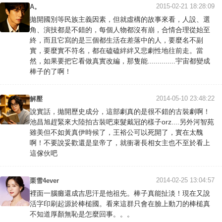
2015-02-21 18:28:09
A。
拋開國別等民族主義因素，但就虛構的故事來看，人設、選
角、演技都是不錯的，每個人物都沒有崩，合情合理從始至
終，而且它寫的是三個都生活在差落中的人，要麼名不副
實，要麼實不符名，都在磕磕絆絆又悲劇性地往前走。當
然，如果要把它看做真實改編，那隻能..............宇宙都變成
棒子的了啊！
2014-05-10 23:48:22
解壓
說實話，拋開歷史成分，這部劇真的是很不錯的古裝劇啊！
池昌旭趕緊來大陸拍古裝吧束髮戴冠的樣子orz....另外河智苑
雖美但不如黃真伊時候了，王裕公可以死開了，實在太醜
啊！不要說妥歡還是皇帝了，就衝著長相女主也不至於看上
這傢伙吧
2014-02-25 13:04:57
栗雪4ever
裡面一腦癱還成吉思汗是他祖先。棒子真能扯淡！現在又說
活字印刷起源於棒槌國。看來這群只會在臉上動刀的棒槌真
不知道厚顏無恥是怎麼回事。。。