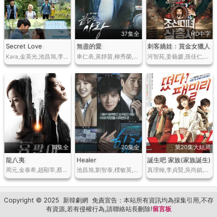
37集全
HD中字
Secret Love
無盡的愛
刺客嬌娃：賞金女獵人
Kara,金英光,池昌旭,李光洙,延宇振,裴秀彬
車仁表,黃靜茵,柳秀榮,鄭雄仁,徐孝琳,鄭京浩
河智苑,姜藝媛,孫佳仁,朱相昱,高昌錫
18集全
20集全
第20集大結局
龍八夷
Healer
誕生吧 家族(家族誕生)
周元,金泰希,趙顯宰,蔡貞安,吳政世,鄭雄仁,劉承睦
池昌旭,劉智泰,樸敏英,陶智媛
真理翰,李貞賢,吳尚鎮,樸元淑,鄭漢憲,樸俊奎,李輝香
Copyright © 2025
新韓劇網
免責宣告：本站所有資訊均為採集引用,不存
有資源,若有侵權行為,請聯絡站長刪除!
留言板