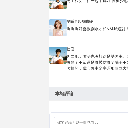
男主和女二在一起了真好 同框少也
早睡早起身體好
啊啊啊好喜歡劉永才和NANA這對
倥偯
阿西吧，做夢也沒想到是雙男主。男
換歌了不知道是誰模仿誰？腦子不好
候拍的，我印象中金宇碩那個巨大的
本站評論