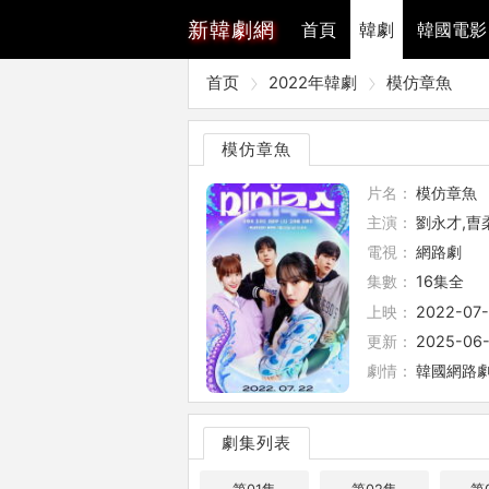
新
韓劇網
首頁
韓劇
韓國電影
首页
2022年韓劇
模仿章魚
模仿章魚
片名：
模仿章魚
主演：
劉永才,曺
電視：
網路劇
集數：
16集全
上映：
2022-07
更新：
2025-06-
劇情：
韓國網路劇
劇集列表