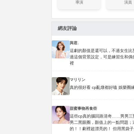
導演
演員
網友評論
與君.
這劇的顏值是還可以，不過女生比
過這個背景設定，可是練習生和偶
裡
マリリン
真的很好看 cp亂燉都好嗑 娛樂
甜蜜事物再食些
這些cp真的腦回路清奇……男男
男二黑眼圈，顏值上的一點問題；這
的！！劇裡超漂亮的！ 但用黑袋子