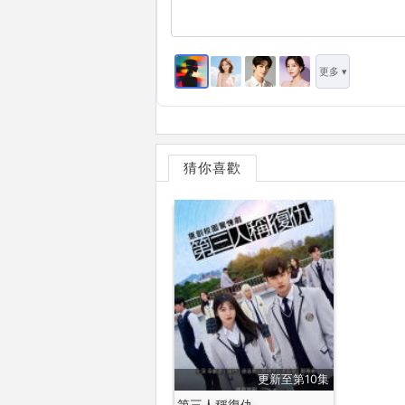
更多 ▾
猜你喜歡
更新至第10集
第三人稱復仇