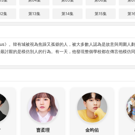
03集
第04集
第05集
第06集
第0
12集
第13集
第14集
第15集
第1
icus》。韓有城被視為焦躁又孤僻的人，被大多數人認為是故意與周圍人
，最討厭的是模仿別人的行為。有一天，他發現整個學校都在傳言他模仿
才
曺柔理
金昀佑