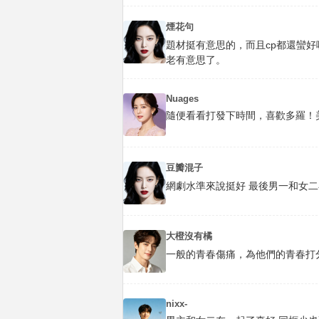
煙花句
題材挺有意思的，而且cp都還蠻
老有意思了。
Nuages
隨便看看打發下時間，喜歡多羅！美
豆瓣混子
網劇水準來說挺好 最後男一和女二
大橙沒有橘
一般的青春傷痛，為他們的青春打
nixx-