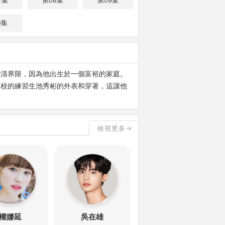
7集
第08集
第09集
6集
劃清界限，因為他出生於一個富裕的家庭。
同校的練習生池秀彬的外表和穿著，這讓他
檢視更多→
權娜延
吳在雄