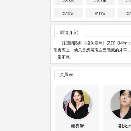
第01集
第02集
第
第10集
第11集
第
劇情介紹
韓國網路劇《模仿章魚》又譯《Mim
但實際上，他只是想展現自己隱藏的才華
非常不爽。
演員表
韓秀智
劉永