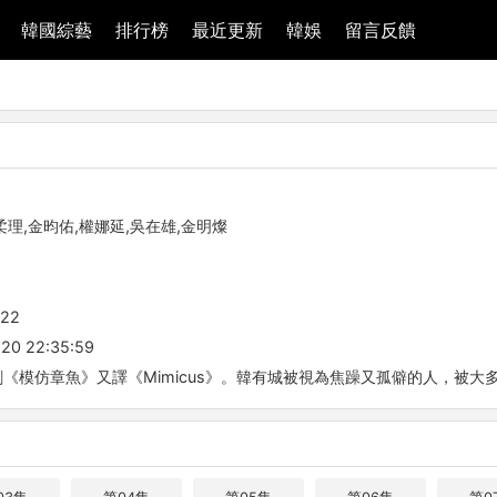
韓國綜藝
排行榜
最近更新
韓娛
留言反饋
柔理,金昀佑,權娜延,吳在雄,金明燦
-22
20 22:35:59
《模仿章魚》又譯《Mimicus》。韓有城被視為焦躁又孤僻的人，被大