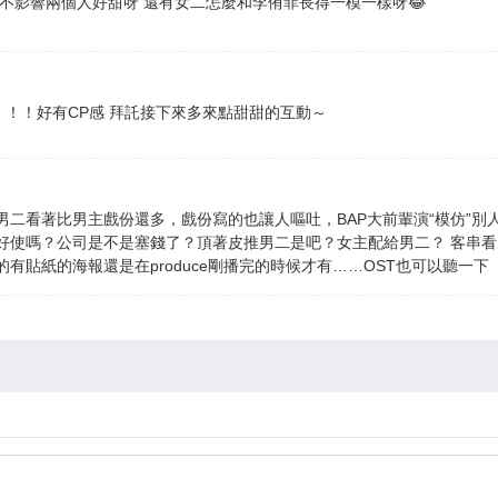
不影響兩個人好甜呀 還有女二怎麼和李侑菲長得一模一樣呀😂
！！！好有CP感 拜託接下來多來點甜甜的互動～
二看著比男主戲份還多，戲份寫的也讓人嘔吐，BAP大前輩演“模仿”別
使嗎？公司是不是塞錢了？頂著皮推男二是吧？女主配給男二？ 客串看見e
有貼紙的海報還是在produce剛播完的時候才有……OST也可以聽一下