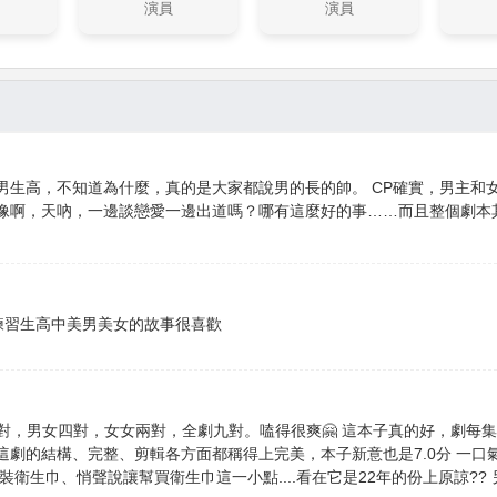
演員
演員
男生高，不知道為什麼，真的是大家都說男的長的帥。 CP確實，男主和
像啊，天吶，一邊談戀愛一邊出道嗎？哪有這麼好的事……而且整個劇本
圈練習生高中美男美女的故事很喜歡
三對，男女四對，女女兩對，全劇九對。嗑得很爽🤗 這本子真的好，劇每
劇的結構、完整、剪輯各方面都稱得上完美，本子新意也是7.0分 一口
裝衛生巾、悄聲說讓幫買衛生巾這一小點....看在它是22年的份上原諒??