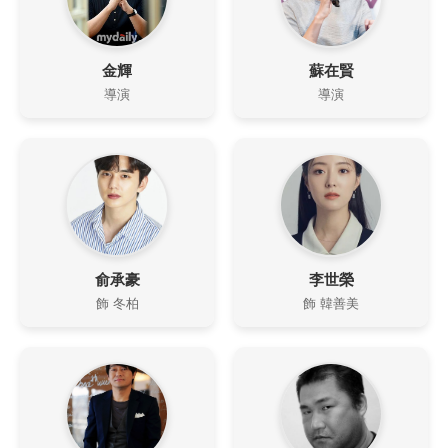
金輝
蘇在賢
導演
導演
俞承豪
李世榮
飾 冬柏
飾 韓善美