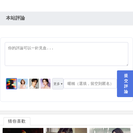
本站評論
提
交
更多 ▾
評
論
猜你喜歡