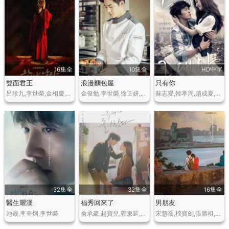
16集全
10集全
HD中字
雙面君王
浪漫麵包屋
只有你
呂珍九,李世榮,金相慶,權海驍,張光
金俊勉,李世榮,徐正妍,李基燦,吳尚津
蘇志燮,韓孝周,趙成夏,姜信日,樸哲民
32集全
32集全
16集全
醫生耀漢
福秀回來了
男朋友
池晟,李奎炯,李世榮
俞承豪,趙寶兒,郭東延,金東英,樸雅仁
宋慧喬,樸寶劍,張勝祖,高昌錫,車和娟,文盛瑾,南琪愛