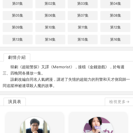
第01集
第02集
第03集
第04集
第05集
第06集
第07集
第08集
第09集
第10集
第11集
第12集
第13集
第14集
第15集
第16集
劇情介紹
韓劇《超能警探》又譯《Memorist》，接檔《金錢遊戲》，於每週
三、四晚間各播放一集。
該劇改編自同名人氣網漫，講述了失憶的超能力的刑警和天才側寫師一
同追蹤神祕連環殺人魔的故事。
演員表
檢視更多→