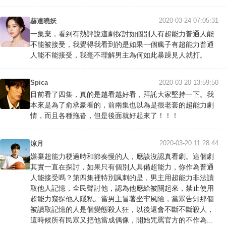
2020-03-24 07:05:31
赫連曉妖
一集棄，看到有熱評說這劇探討如個別人有超能力普通人能
不能被接受，我覺得我看到的是如果一個瘋子有超能力普通
人能不能接受，我毫不理解男主為何如此暴躁見人就打。
Spica
2020-03-20 13:59:50
目前看了四集，真的是越看越好看，拜託大家堅持一下。我
本來是為了俞承豪看的，前兩集也以為是很老套的超能力劇
情，而且各種拖沓，但是後面就好起來了！！！
2020-03-20 11:28:44
涼月
嫌棄超能力梗過時和節奏慢的人，應該沒認真看劇。這個劇
其實一直在探討，如果只有個別人具備超能力，你作為普通
人能接受嗎？第四集裡特別諷刺的是，男主用超能力非法讀
取他人記憶，全民聲討他，認為他應給被關起來，禁止使用
超能力窺探他人隱私。當男主冒著坐牢風險，當眾告知那個
被讀取記憶的人是個變態殺人狂，以後還會不斷不斷殺人，
這時候所有民眾又把他當成偶像，開始咒罵官方的不作為...