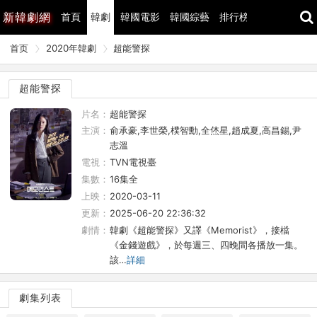
新
韓劇網
首頁
韓劇
韓國電影
韓國綜藝
排行榜
最近更新
首页
2020年韓劇
超能警探
超能警探
片名：
超能警探
主演：
俞承豪,李世榮,樸智勳,全烋星,趙成夏,高昌錫,尹
志溫
電視：
TVN電視臺
集數：
16集全
上映：
2020-03-11
更新：
2025-06-20 22:36:32
劇情：
韓劇《超能警探》又譯《Memorist》，接檔
《金錢遊戲》，於每週三、四晚間各播放一集。
該…
詳細
劇集列表