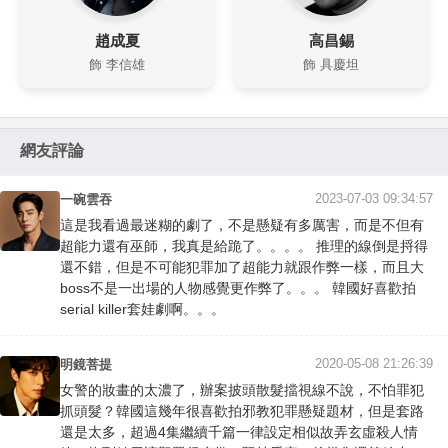
趙成夏
高昌錫
飾 李信雄
飾 具慶坦
網友評論
2023-07-03 09:34:57
一碗雲吞
這是我看過最迷糊的劇了，不是懸疑有多厲害，而是不但有
超能力還有巫師，我真是給跪了。。。。 推理的線倒是捋得
還不錯，但是不可能犯罪加了超能力就跟作弊一樣，而且大
boss不是一出場的人物感覺更作弊了。。。 韓國好喜歡拍
serial killer套娃劇啊。。。
2020-05-08 21:26:39
明鏡菩提
女警的妝畫的太濃了，辦案披頭散髮擋視線不說，不怕罪犯
抓頭髮？韓國這幾年很喜歡拍邪教犯罪懸疑題材，但是套路
還是太多，超過4集繼續千篇一律設定相似故弄玄虛殺人情