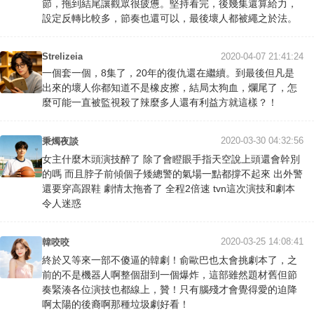
節，拖到結尾讓觀眾很疲憊。堅持看完，後幾集還算給力，
設定反轉比較多，節奏也還可以，最後壞人都被繩之於法。
Strelizeia
2020-04-07 21:41:24
一個套一個，8集了，20年的復仇還在繼續。到最後但凡是
出來的壞人你都知道不是橡皮擦，結局太狗血，爛尾了，怎
麼可能一直被監視殺了辣麼多人還有利益方就這樣？！
2020-03-30 04:32:56
秉燭夜談
女主什麼木頭演技醉了 除了會瞪眼手指天空說上頭還會幹別
的嗎 而且脖子前傾個子矮總警的氣場一點都撐不起來 出外警
還要穿高跟鞋 劇情太拖沓了 全程2倍速 tvn這次演技和劇本
令人迷惑
2020-03-25 14:08:41
韓咬咬
終於又等來一部不傻逼的韓劇！俞歐巴也太會挑劇本了，之
前的不是機器人啊整個甜到一個爆炸，這部雖然題材舊但節
奏緊湊各位演技也都線上，贊！只有腦殘才會覺得愛的迫降
啊太陽的後裔啊那種垃圾劇好看！