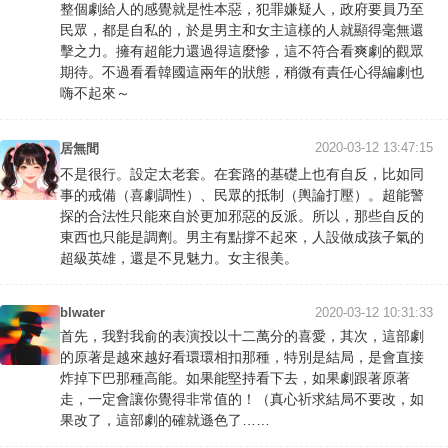
整個劇給人的感覺就是性本惡，犯罪嫌疑人，政府要員乃至
民眾，都是自私的，於是男主和女主這樣的人就顯得毫無還
擊之力。擁有超能力還過得這麼慘，這不符合看爽劇的觀眾
期待。不過看看韓國這兩年的狀態，稍微有責任心得編劇也
嗨不起來～
2020-03-12 13:47:15
居無間
不是很行。設定太老套。在套路的基礎上也有自反，比如同
事的戒備（喜劇調性）、民眾的抵制（輿論打壓）。超能警
探的合法性只能來自於更加邪惡的反派。所以，那些自反的
東西也只能是調劑。男主有點撐不起來，人設做成孩子氣的
超級英雄，還是不見魅力。女主很美。
blwater
2020-03-12 10:31:33
首先，我對我俞的表演投以十二萬分的喜愛，其次，這部劇
的原著是越來越好看環環相扣那種，特別是結局，是會直接
炸掉下巴那種高能。如果能堅持看下去，如果劇跟著原著
走，一定會讓你覺得非常值的！（真心祈求結局不要改，如
果改了，這部劇的確就遜色了……