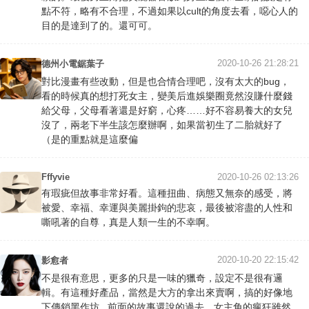
點不符，略有不合理，不過如果以cult的角度去看，噁心人的
目的是達到了的。還可可。
2020-10-26 21:28:21
德州小電鋸葉子
對比漫畫有些改動，但是也合情合理吧，沒有太大的bug，
看的時候真的想打死女主，變美后進娛樂圈竟然沒賺什麼錢
給父母，父母看著還是好窮，心疼……好不容易養大的女兒
沒了，兩老下半生該怎麼辦啊，如果當初生了二胎就好了
（是的重點就是這麼偏
Fffyvie
2020-10-26 02:13:26
有瑕疵但故事非常好看。這種扭曲、病態又無奈的感受，將
被愛、幸福、幸運與美麗掛鉤的悲哀，最後被溶盡的人性和
嘶吼著的自尊，真是人類一生的不幸啊。
2020-10-20 22:15:42
影愈者
不是很有意思，更多的只是一味的獵奇，設定不是很有邏
輯。有這種好產品，當然是大方的拿出來賣啊，搞的好像地
下傳銷黑作坊...前面的故事還說的過去，女主角的瘋狂雖然