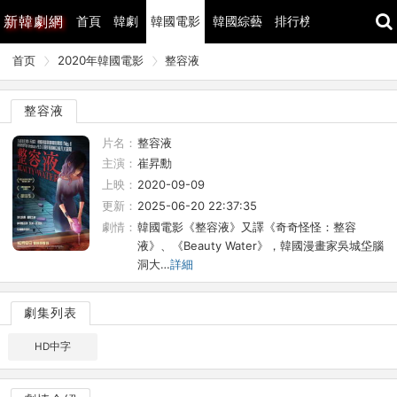
新
韓劇網
首頁
韓劇
韓國電影
韓國綜藝
排行榜
最近更新
首页
2020年韓國電影
整容液
整容液
片名：
整容液
主演：
崔昇勳
上映：
2020-09-09
更新：
2025-06-20 22:37:35
劇情：
韓國電影《整容液》又譯《奇奇怪怪：整容
液》、《Beauty Water》，韓國漫畫家吳城垈腦
洞大…
詳細
劇集列表
HD中字