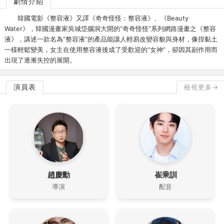
劇情介紹
韓國電影《整容液》又譯《奇奇怪怪：整容液》、《Beauty
Water》，韓國漫畫家吳城垈腦洞大開的“奇奇怪怪”系列網路漫畫之《整容
液》，講述一款名為“整容液”的產品能讓人輕易改變容貌與身材，像捏黏土
一樣輕鬆變美，女主在使用整容液後成了受歡迎的“女神”，卻因其副作用而
出現了逐漸失控的展開。
演員表
檢視更多→
趙慶勳
崔乘訓
導演
配音