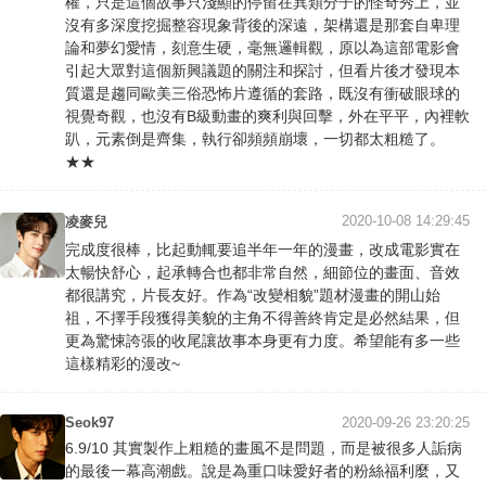
權，只是這個故事只淺顯的停留在異類分子的怪奇秀上，並
沒有多深度挖掘整容現象背後的深遠，架構還是那套自卑理
論和夢幻愛情，刻意生硬，毫無邏輯觀，原以為這部電影會
引起大眾對這個新興議題的關注和探討，但看片後才發現本
質還是趨同歐美三俗恐怖片遵循的套路，既沒有衝破眼球的
視覺奇觀，也沒有B級動畫的爽利與回擊，外在平平，內裡軟
趴，元素倒是齊集，執行卻頻頻崩壞，一切都太粗糙了。
★★
2020-10-08 14:29:45
凌麥兒
完成度很棒，比起動輒要追半年一年的漫畫，改成電影實在
太暢快舒心，起承轉合也都非常自然，細節位的畫面、音效
都很講究，片長友好。作為“改變相貌”題材漫畫的開山始
祖，不擇手段獲得美貌的主角不得善終肯定是必然結果，但
更為驚悚誇張的收尾讓故事本身更有力度。希望能有多一些
這樣精彩的漫改~
Seok97
2020-09-26 23:20:25
6.9/10 其實製作上粗糙的畫風不是問題，而是被很多人詬病
的最後一幕高潮戲。說是為重口味愛好者的粉絲福利麼，又