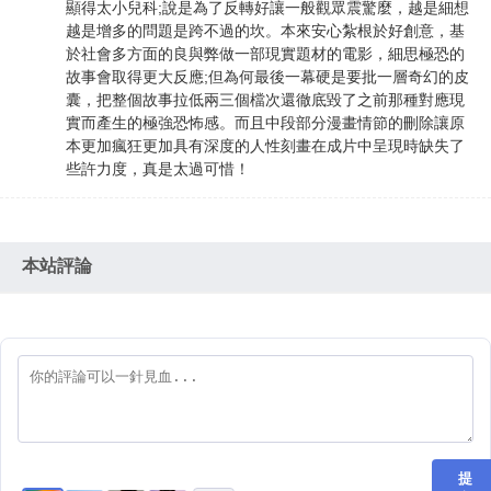
顯得太小兒科;說是為了反轉好讓一般觀眾震驚麼，越是細想
越是增多的問題是跨不過的坎。本來安心紮根於好創意，基
於社會多方面的良與弊做一部現實題材的電影，細思極恐的
故事會取得更大反應;但為何最後一幕硬是要批一層奇幻的皮
囊，把整個故事拉低兩三個檔次還徹底毀了之前那種對應現
實而產生的極強恐怖感。而且中段部分漫畫情節的刪除讓原
本更加瘋狂更加具有深度的人性刻畫在成片中呈現時缺失了
些許力度，真是太過可惜！
本站評論
提