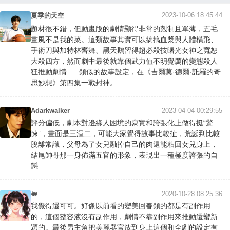
2023-10-06 18:45:44
夏季的天空
題材很不錯，但動畫版的劇情顯得非常的剋制且單薄，五毛
畫風不是我的菜。這類故事其實可以搞搞血漿與人體橫飛、
手術刀與加特林齊舞、黑天鵝習得超必殺技曙光女神之寬恕
大殺四方，然而劇中最後就靠個武力值不明覺厲的變態殺人
狂推動劇情......類似的故事設定，在《吉爾莫·德爾·託羅的奇
思妙想》第四集一戰封神。
Adarkwalker
2023-04-04 00:29:55
評分偏低，劇本對邊緣人困境的寫實和誇張化上做得挺“驚
悚”，畫面是三渲二，可能大家覺得故事比較扯，荒誕到比較
脫離常識，父母為了女兒融掉自己的肉還能粘回女兒身上，
結尾帥哥那一身佈滿五官的形象，表現出一種極度誇張的自
戀
🐖
2020-10-28 08:25:36
我覺得還可可。好像以前看的變美回春類的都是有副作用
的，這個整容液沒有副作用，劇情不靠副作用來推動還蠻新
穎的。最後男主角把美麗器官放到身上這個和全劇的設定有