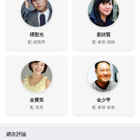
樸聖光
姜詩賢
配 媽寶男
配 睿智 媽媽
金寶英
金少亨
配 美里
配 睿智 爸爸
網友評論