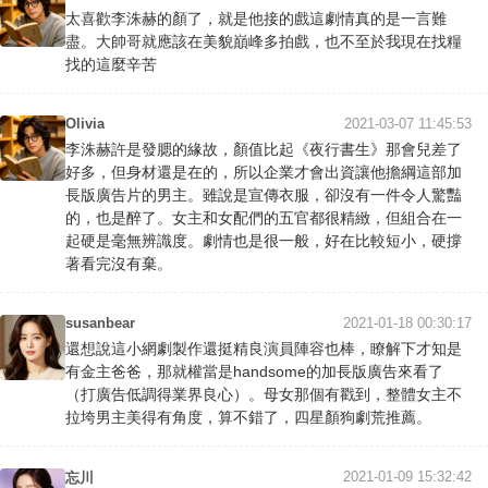
太喜歡李洙赫的顏了，就是他接的戲這劇情真的是一言難
盡。大帥哥就應該在美貌巔峰多拍戲，也不至於我現在找糧
找的這麼辛苦
Olivia
2021-03-07 11:45:53
李洙赫許是發腮的緣故，顏值比起《夜行書生》那會兒差了
好多，但身材還是在的，所以企業才會出資讓他擔綱這部加
長版廣告片的男主。雖說是宣傳衣服，卻沒有一件令人驚豔
的，也是醉了。女主和女配們的五官都很精緻，但組合在一
起硬是毫無辨識度。劇情也是很一般，好在比較短小，硬撐
著看完沒有棄。
susanbear
2021-01-18 00:30:17
還想說這小網劇製作還挺精良演員陣容也棒，瞭解下才知是
有金主爸爸，那就權當是handsome的加長版廣告來看了
（打廣告低調得業界良心）。母女那個有戳到，整體女主不
拉垮男主美得有角度，算不錯了，四星顏狗劇荒推薦。
2021-01-09 15:32:42
忘川