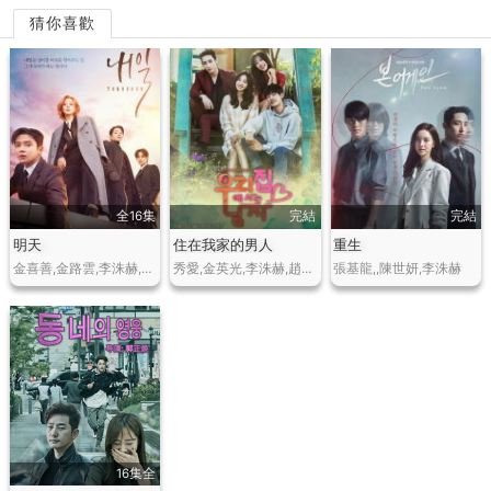
猜你喜歡
全16集
完結
完結
明天
住在我家的男人
重生
金喜善,金路雲,李洙赫,尹智溫,葛素媛,文瑞允,徐允赫,金彩恩,金海淑,全茂松
秀愛,金英光,李洙赫,趙寶兒,金智勳
張基龍,,陳世妍,李洙赫
16集全