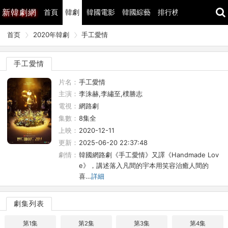
新
韓劇網
首頁
韓劇
韓國電影
韓國綜藝
排行榜
最近更新
首页
2020年韓劇
手工愛情
手工愛情
片名：
手工愛情
主演：
李洙赫,李繡至,樸勝志
電視：
網路劇
集數：
8集全
上映：
2020-12-11
更新：
2025-06-20 22:37:48
劇情：
韓國網路劇《手工愛情》又譯《Handmade Lov
e》，講述落入凡間的宇本用笑容治癒人間的
喜…
詳細
劇集列表
第1集
第2集
第3集
第4集