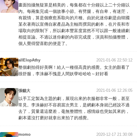
畫面拍攝無疑算是精美的，每集都在十分鐘以上二十分鐘以
內。每兩集完成一個故事小節。有劈腿，有自卑，有迷茫，
有親情，算是個療愈系取向的片種。由於此迷你劇是由韓國
某衣著商以宣傳自家產品為主軸而撰寫的劇本，在片長和市
場取向的限制下，所以劇本豐富度當然不可以跟一般連續劇
相提並論。不過以迷你劇的內容完成度，演員和拍攝整體，
個人覺得蠻喜歡的便是了。
allElopAthy
2021-01-06 22:50:12
整個劇拍得好美啊！給人一種很高貴的感覺。女主的顏看了
很舒服，李洙赫不愧是人間妖孽哈哈哈～好好看
2021-01-06 12:26:05
張貓大
以手工定製為主題的劇，展現出來的衣服都非常一般，甚至
常見。李洙赫好不容易當次男主，是網劇本身就已經說不過
去了，質量還這麼差，毫無整體性，感情線也突如其來的，
劇本還沒打磨好就拿出來拍了的感覺。
momo
2020-12-17 21:30:08