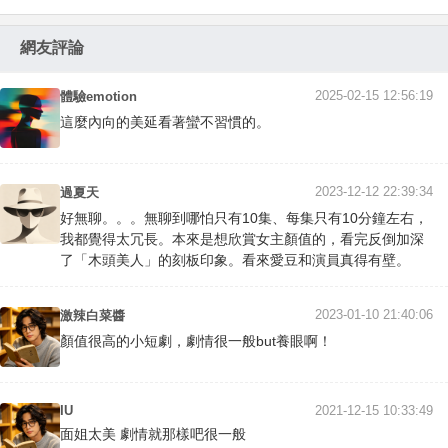
網友評論
2025-02-15 12:56:19
體驗emotion
這麼內向的美延看著蠻不習慣的。
2023-12-12 22:39:34
過夏天
好無聊。。。無聊到哪怕只有10集、每集只有10分鐘左右，
我都覺得太冗長。本來是想欣賞女主顏值的，看完反倒加深
了「木頭美人」的刻板印象。看來愛豆和演員真得有壁。
2023-01-10 21:40:06
激辣白菜醬
顏值很高的小短劇，劇情很一般but養眼啊！
IU
2021-12-15 10:33:49
面姐太美 劇情就那樣吧很一般