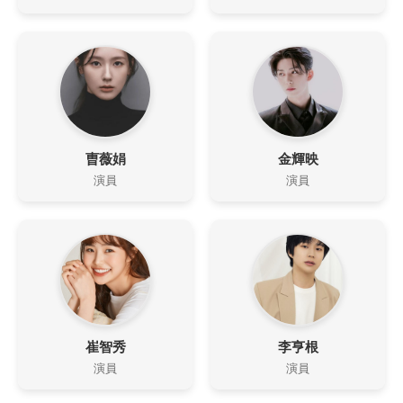
曺薇娟
金輝映
演員
演員
崔智秀
李亨根
演員
演員