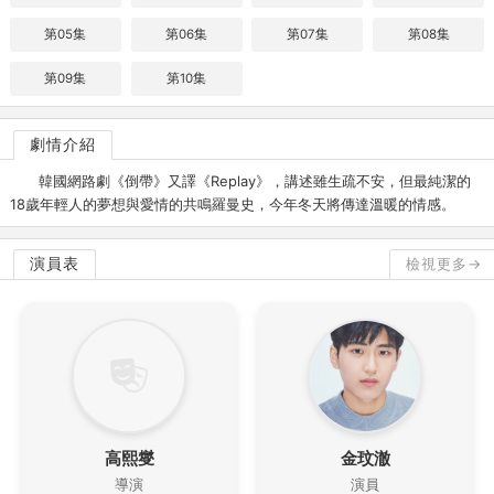
第05集
第06集
第07集
第08集
第09集
第10集
劇情介紹
韓國網路劇《倒帶》又譯《Replay》，講述雖生疏不安，但最純潔的
18歲年輕人的夢想與愛情的共鳴羅曼史，今年冬天將傳達溫暖的情感。
演員表
檢視更多→
高熙燮
金玟澈
導演
演員