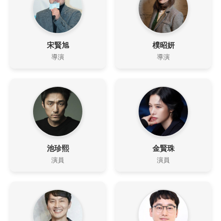
宋賢旭
樸昭妍
導演
導演
池珍熙
金賢珠
演員
演員