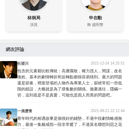
林炯局
申在勳
演員
飾 趙刑警
網友評論
2021-12-24 14:25:51
杜望川
包含的元素都比較傳統：高層腐敗，權力惑人，間諜，改名
換姓。基本的劇情轉折和反轉點都很容易猜到。最大的問題
還是節奏，裡面登場的人物作為專業人士，卻經常犯一些低
階的錯誤，大概就是為了撐集數的關係。拋棄過往，隱瞞一
切，這到底是不是真愛，可能也是因人而異的問題吧。
2021-08-21 22:12:44
一滴瀝青
青年時代的相遇故事是個很好的鋪墊，不過中段劇情略感無
力，最後一集戴戒指一段非常暖了，不過莫名聯想到惡之花