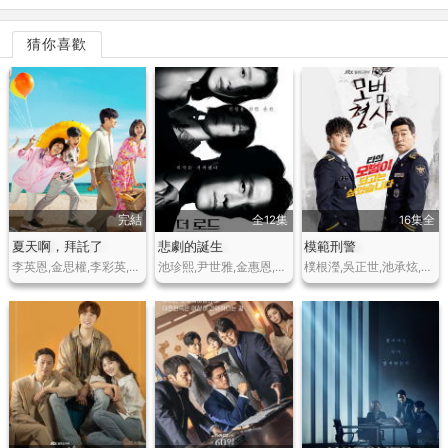
猜你喜歡
完結
全12集
16集全
夏天啊，拜託了
悲劇的誕生
模範刑警
李英恩,金思權,李彩英,金惠鈺,李漢偉,羅惠美
池珍熙,尹世雅,金惠恩,千虎珍,安內相,金聖洙,趙達煥,白智媛,金雷夏,姜京憲,李鍾赫
樸根瀅,吳正世,池承炫,趙在允,鄭淳元,曹熙奉,車來亨