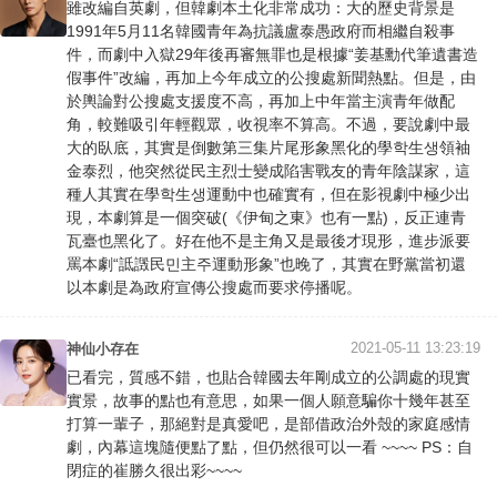
雖改編自英劇，但韓劇本土化非常成功：大的歷史背景是
1991年5月11名韓國青年為抗議盧泰愚政府而相繼自殺事
件，而劇中入獄29年後再審無罪也是根據“姜基勳代筆遺書造
假事件”改編，再加上今年成立的公搜處新聞熱點。但是，由
於輿論對公搜處支援度不高，再加上中年當主演青年做配
角，較難吸引年輕觀眾，收視率不算高。不過，要說劇中最
大的臥底，其實是倒數第三集片尾形象黑化的學학生생領袖
金泰烈，他突然從民主烈士變成陷害戰友的青年陰謀家，這
種人其實在學학生생運動中也確實有，但在影視劇中極少出
現，本劇算是一個突破(《伊甸之東》也有一點)，反正連青
瓦臺也黑化了。好在他不是主角又是最後才現形，進步派要
罵本劇“詆譭民민主주運動形象”也晚了，其實在野黨當初還
以本劇是為政府宣傳公搜處而要求停播呢。
2021-05-11 13:23:19
神仙小存在
已看完，質感不錯，也貼合韓國去年剛成立的公調處的現實
實景，故事的點也有意思，如果一個人願意騙你十幾年甚至
打算一輩子，那絕對是真愛吧，是部借政治外殼的家庭感情
劇，內幕這塊隨便點了點，但仍然很可以一看 ~~~~ PS：自
閉症的崔勝久很出彩~~~~