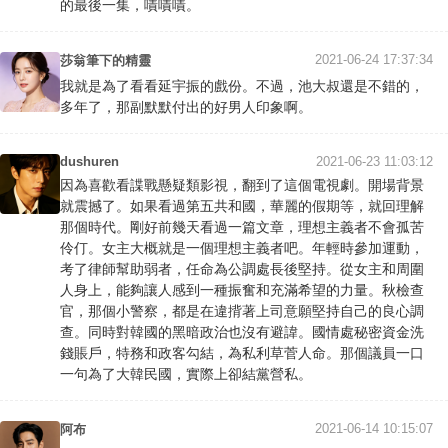
的最後一集，嘖嘖嘖。
2021-06-24 17:37:34
莎翁筆下的精靈
我就是為了看看延宇振的戲份。不過，池大叔還是不錯的，
多年了，那副默默付出的好男人印象啊。
dushuren
2021-06-23 11:03:12
因為喜歡看諜戰懸疑類影視，翻到了這個電視劇。開場背景
就震撼了。如果看過第五共和國，華麗的假期等，就回理解
那個時代。剛好前幾天看過一篇文章，理想主義者不會孤苦
伶仃。女主大概就是一個理想主義者吧。年輕時參加運動，
考了律師幫助弱者，任命為公調處長後堅持。從女主和周圍
人身上，能夠讓人感到一種振奮和充滿希望的力量。秋檢查
官，那個小警察，都是在違揹著上司意願堅持自己的良心調
查。同時對韓國的黑暗政治也沒有避諱。國情處秘密資金洗
錢賬戶，特務和政客勾結，為私利草菅人命。那個議員一口
一句為了大韓民國，實際上卻結黨營私。
2021-06-14 10:15:07
阿布