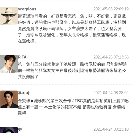
scorpions
2021-05-03 22:09:19
衝著遲珍熙看的，好容易看完第一集，悶，不好看，家庭戲
份好假，遲的戲份也那麼少，以為是朝鮮特工臥底，沒想到
竟然是貪腐臥底正義律師，女主演技太差了，也太整容臉
了，池珍熙沒啥變化，當年大長今啥樣，後來迷霧啥樣，現
在還啥樣。
RITA
2021-04-26 07:13:58
第一集前五分鐘就奠定了池珍熙一路擦屁股的命 只能指望這
個一根筋的豬隊友女主在最後時刻認清形勢清醒過來幫老公
共度難關了
2021-04-24 08:28:02
주예야
金賢珠✖️池珍熙的第三次合作 JTBC真的是翻拍英劇上癮了吧
但是有一說一 本土化做的確實不錯 節奏也張弛有度 會繼續
觀望
2021-04-24 00:23:10
夯