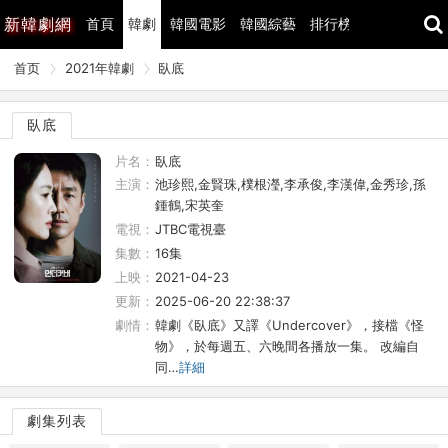
新
韓劇網
首頁
韓劇
韓國電影
韓國綜藝
排行榜
最近更新
首页
2021年韓劇
臥底
臥底
片名：
臥底
主演：
池珍熙,金賢珠,樸根瀅,李承俊,李漢偉,金秀珍,孫
鍾鶴,宋英奎
電視：
JTBC電視臺
集數：
16集
上映：
2021-04-23
更新：
2025-06-20 22:38:37
劇情：
韓劇《臥底》又譯《Undercover》，接檔《怪
物》，於每週五、六晚間各播放一集。 改編自
同…
詳細
劇集列表