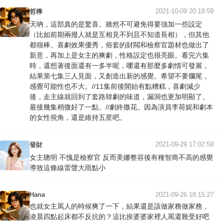
2021-10-09 20:19:59
哲檸
天吶，這部真的是驚喜。雖然不可避免得要強加一些設定
（比如前期兩撥人就是互相見不到且不知道長相），但其他
都很棒。喜劇效果優秀，俗套的財閥和檢察官題材也做出了
新意，再加上是女主的爽劇，性格設定也很亮眼。看完六集
時，還想著後面還有一多半呢，哪還有那麼多劇情可發展，
結果第七集三人見面，又創造出新的感覺。希望不要爛尾，
感覺可能性也不大。//11集前後開始有點糟糕，喜劇減少
後，走主線就回到了套路韓劇的味道，漏洞也更加明顯了。
最後幾集稍微好了一點。//劇終撒花。因為演員李荷妮和劇本
的女性視角，還是維持五星吧。
2021-09-29 17:02:59
發財
女主聰明 不愧是檢察官 反而美娜整容後有種智商不高的感覺
導致這條線雷聲大雨點小
Hana
2021-09-26 18:15:27
也就女主罵人的時候爽了一下，結果還是該做家務做家務，
凌晨四點起床都不反抗的？這比挨婆婆家裡人罵還難受好吧