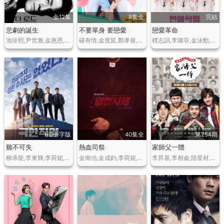
全12集
8集全
完結
悲劇的誕生
不要單身 要戀愛
戀愛革命
池珍熙,尹世雅,金惠恩,千虎珍,安內相,金聖洙,趙達煥,白智媛,金雷夏,姜京憲,李鍾赫
磪有情,金度延,鄭孝俊,金玟澈,文智厚,李素律
樸志訓,李璐菲,金泳勳,任多榮
HD中字版
40集全
第254期
雞不可失
熱血司祭
家師父一體
柳承龍,李東輝,李荷妮,陳善圭,申河均
金南佶,金成鈞,李荷妮,高俊,琴賽璐
李昇基,李相侖,陸星材,梁世炯