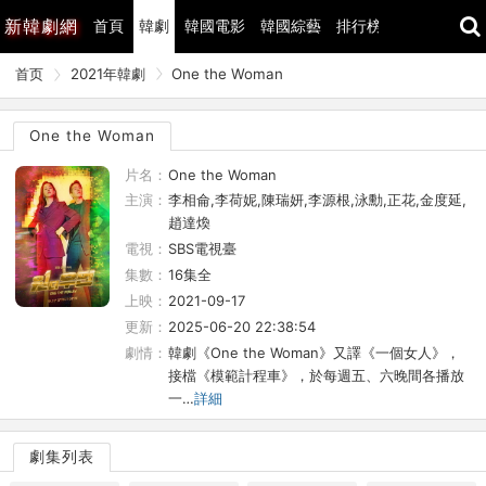
新
韓劇網
首頁
韓劇
韓國電影
韓國綜藝
排行榜
最近更新
首页
2021年韓劇
One the Woman
One the Woman
片名：
One the Woman
主演：
李相侖,李荷妮,陳瑞妍,李源根,泳勳,正花,金度延,
趙達煥
電視：
SBS電視臺
集數：
16集全
上映：
2021-09-17
更新：
2025-06-20 22:38:54
劇情：
韓劇《One the Woman》又譯《一個女人》，
接檔《模範計程車》，於每週五、六晚間各播放
一…
詳細
劇集列表