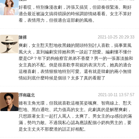
好看哎，特別像漫改劇，誇張又搞笑，但節奏很緊湊。剛好
適合最近被論文搞得煩躁的時候調節情緒看看。女主不算好
看，表情用力，但很適合這部劇的風格。
2021-10-25 20:29:33
陳裸
爽劇，女主懟天懟地收黑錢的開頭特別討人喜歡，搞事業風
風火火，直到編劇安排她和男一談起了戀愛。編劇懂不懂什
麼是CP？年下奶狗檢察官弟弟不香麼？男一的一張寡淡臉和
女主真的不配。倒是很喜歡李荷妮的表演方式，她真的適合
這種喜劇，表情狠狠地特別可愛。還有就是韓劇的兩小無猜
情結到底什麼時候是個頭？太多了真的看厭了
2021-10-11 13:57:57
浮南蘊北
雖有主角光環，但我就喜歡這種英姿颯爽、智商線上、懟天
懟地、黑白通吃、武力值高的女主。此劇真的是解壓爽劇，
只想跟著女主一起打人罵人，太爽了。男女主的cp感拉的滿
滿，勢均力敵。不過我私心認為應該配個小奶狗男主的，要
是女主丈夫不那麼渣的話正好相配。