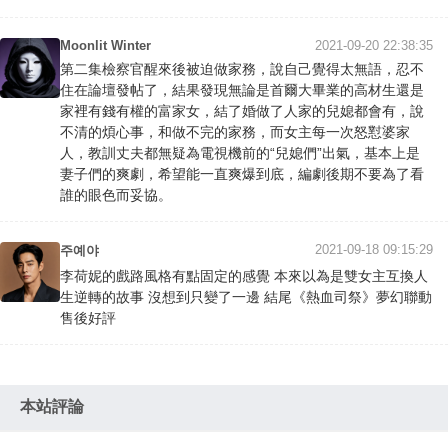
Moonlit Winter
2021-09-20 22:38:35
第二集檢察官醒來後被迫做家務，說自己覺得太無語，忍不
住在論壇發帖了，結果發現無論是首爾大畢業的高材生還是
家裡有錢有權的富家女，結了婚做了人家的兒媳都會有，說
不清的煩心事，和做不完的家務，而女主每一次怒懟婆家
人，教訓丈夫都無疑為電視機前的“兒媳們”出氣，基本上是
妻子們的爽劇，希望能一直爽爆到底，編劇後期不要為了看
誰的眼色而妥協。
2021-09-18 09:15:29
주예야
李荷妮的戲路風格有點固定的感覺 本來以為是雙女主互換人
生逆轉的故事 沒想到只變了一邊 結尾《熱血司祭》夢幻聯動
售後好評
本站評論