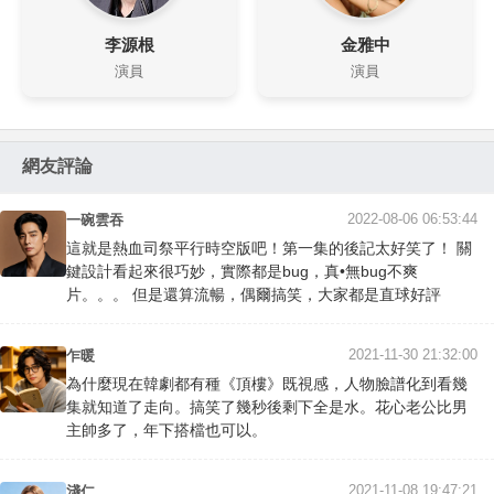
李源根
金雅中
演員
演員
網友評論
2022-08-06 06:53:44
一碗雲吞
這就是熱血司祭平行時空版吧！第一集的後記太好笑了！ 關
鍵設計看起來很巧妙，實際都是bug，真•無bug不爽
片。。。 但是還算流暢，偶爾搞笑，大家都是直球好評
2021-11-30 21:32:00
乍暖
為什麼現在韓劇都有種《頂樓》既視感，人物臉譜化到看幾
集就知道了走向。搞笑了幾秒後剩下全是水。花心老公比男
主帥多了，年下搭檔也可以。
2021-11-08 19:47:21
淺仁