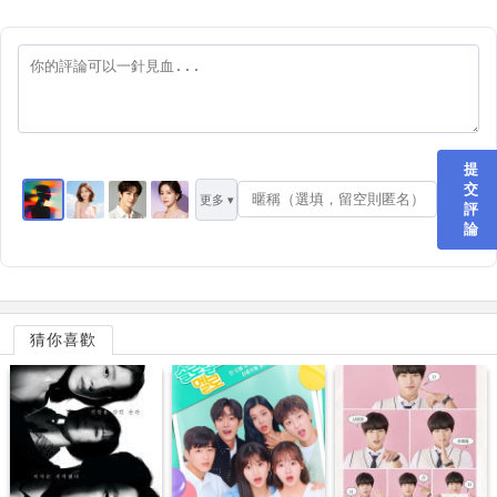
提
交
更多 ▾
評
論
猜你喜歡