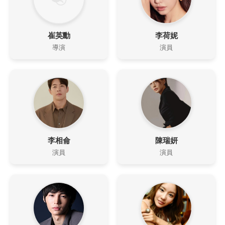
崔英勳
李荷妮
導演
演員
李相侖
陳瑞妍
演員
演員