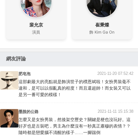
裴允京
崔秉燦
演員
飾 Kim Ga On
網友評論
2021-11-20 07:52:42
肥皂泡
這部劇最大的亮點就是飾演世子的樸恩斌啦！女扮男裝毫不
違和，是可以以假亂真的程度！而且還超帥！而女裝又可以
是另一番可愛的模樣！
2021-11-11 15:15:38
墨脫的公路
怎麼又是女扮男裝，然後架空歷史？關鍵是梗也沒玩好。這
好歹也是古裝吧，男主為什麼沒有一秒真正肅穆的表情？？
隨時都是戀愛腦不清醒的樣子……一腳踹倒