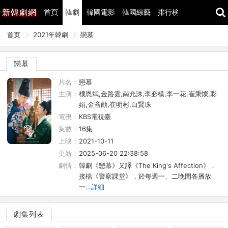
新
韓劇網
首頁
韓劇
韓國電影
韓國綜藝
排行榜
最近更新
首页
2021年韓劇
戀慕
戀慕
片名：
戀慕
主演：
樸恩斌,金路雲,南允洙,李必模,李一花,崔秉燦,彩
娟,金吝勸,崔明彬,白賢珠
電視：
KBS電視臺
集數：
16集
上映：
2021-10-11
更新：
2025-06-20 22:38:58
劇情：
韓劇《戀慕》又譯《The King's Affection》，
接檔《警察課堂》，於每週一、二晚間各播放
一…
詳細
劇集列表