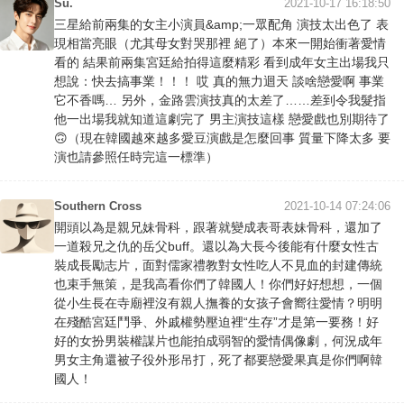
Su.
2021-10-17 16:18:50
三星給前兩集的女主小演員&amp;一眾配角 演技太出色了 表
現相當亮眼（尤其母女對哭那裡 絕了）本來一開始衝著愛情
看的 結果前兩集宮廷給拍得這麼精彩 看到成年女主出場我只
想說：快去搞事業！！！ 哎 真的無力迴天 談啥戀愛啊 事業
它不香嗎… 另外，金路雲演技真的太差了……差到令我髮指
他一出場我就知道這劇完了 男主演技這樣 戀愛戲也別期待了
🙃（現在韓國越來越多愛豆演戲是怎麼回事 質量下降太多 要
演也請參照任時完這一標準）
Southern Cross
2021-10-14 07:24:06
開頭以為是親兄妹骨科，跟著就變成表哥表妹骨科，還加了
一道殺兄之仇的岳父buff。還以為大長今後能有什麼女性古
裝成長勵志片，面對儒家禮教對女性吃人不見血的封建傳統
也束手無策，是我高看你們了韓國人！你們好好想想，一個
從小生長在寺廟裡沒有親人撫養的女孩子會嚮往愛情？明明
在殘酷宮廷鬥爭、外戚權勢壓迫裡“生存”才是第一要務！好
好的女扮男裝權謀片也能拍成弱智的愛情偶像劇，何況成年
男女主角還被子役外形吊打，死了都要戀愛果真是你們啊韓
國人！