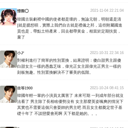
2021-11-04 22:21:04
懵圈⭕
韓國古裝劇裡中國的使者都是壞的，無論元朝，明朝還是清
[就是臆想唄，實際上我們自古就是禮儀之邦，這些附屬國進
貢也是，帶點土特產來，回去都帶黃金，相當於定期扶貧，
棄了
2021-10-31 22:34:16
小J²
對權利進行了簡單的性別置換，結果證明：傻白甜男主跟傻
白甜女主一樣的愚蠢乏味，偉光正女主跟偉光正男主一樣的
刻板無趣。性別置換解決不了審美的低階。
2021-10-24 08:41:15
坐等1900
韓國年輕一輩的小演員太厲害了 未來可期 一到成年部分就沒
法看了 男主除了長相啥優勢沒有 女主那麼英姿颯爽的情況下
其實也不需要這個只會耍帥的男主吧 而且女主都奠定世子基
礎十年了 不談戀愛會死啊 天下都是她的。。。