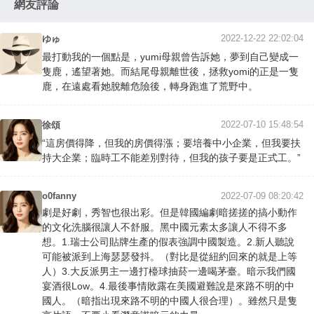
網友評論
2022-12-22 22:02:04
ゆゅ
最打動我的一個點是，yumi母親曾告訴她，夢到自己變成一
隻鹿，遙望著她。而結尾母親離世後，拯救yomi的正是一隻
鹿，在遠處看她脫離危險後，轉身跑進了荒野中。
2022-07-10 15:48:54
徐頌
“這房價得降，但我的房價得漲；要培養中小企業，但我要扶
持大企業；臨時工不能差別對待，但我的孩子要是正式工。”
o0fanny
2022-07-09 08:20:42
劇是好劇，秀智也很出彩。但是韓國編劇暗搓搓的搞小動作
的文化洗腦很讓人不舒服。黑中國元素太多讓人不得不多
想。1.瑞士公司貼牌生產的假表強調中國製造。2.新人聽說
可能被派到上海瑟瑟發抖。（對比是從紐約回來的就是上等
人）3.大反派男主一邊打檯球抽菸一邊喝茅臺。暗示我們國
宴酒很Low。4.最後事情敗露在美國避難說是來路不明的中
國人。（暗指出現來路不明的中國人很合理）。雖然只是隻