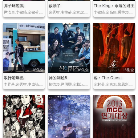
彈子球遊戲
啟動了
The King：永遠的君主
尹汝貞,李敏鎬,金敏荷,哈金,澤井杏奈,鄭恩彩,南果步,樸秀熙
裴秀智,南柱赫,金宣虎,姜漢娜,金康勳,史蒂芬妮
李敏鎬,金高銀,禹棹煥,金景南,鄭恩彩
16集全
16集全
16集全
浪行驚爆點
神的測驗5
客：The Guest
李昇基,裴秀智,申成祿,鄭滿植,金民鍾
柳德煥,尹周熙,金載沅,樸俊勉,金基鬥,樸孝珠,金俊翰,寶拉,劉貞萊
金材昱,金東旭,鄭恩彩,樸浩山,崔升勳,尹鍾碩