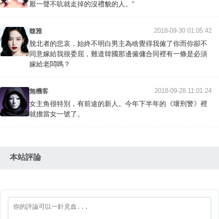
厭一聲不吭就走掉的沒禮貌的人。”
2018-09-30 01:05:42
馥雅
脫北者的悲哀，始終不明白男主為啥覺得我僱了你而你卻不
同意嫁給我很委屈，難道韓國那邊僱傭合同裡有一條是必須
嫁給老闆嗎？
2018-09-28 11:01:24
無機客
女主角很特別，有前途的新人。今年下半年的《壞刑警》裡
就擔當女一號了。
本站評論