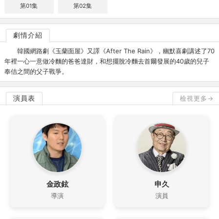
第01集
第02集
劇情介紹
韓國網路劇《玉蘭面屋》又譯《After The Rain》，幽默喜劇講述了70
年裡一心一意做冷麵的爸爸達財，和想擺脫冷麵去首爾發展的40歲的兒子
奉佶之間的父子戰爭。
演員表
檢視更多→
金政鉉
申久
導演
演員