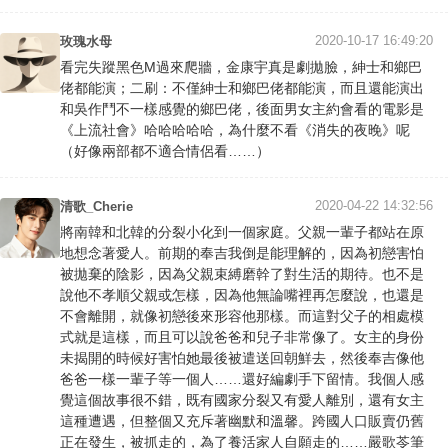
2020-10-17 16:49:20
玫瑰水母
看完失蹤黑色M過來爬牆，金康宇真是劇拋臉，紳士和鄉巴
佬都能演；二刷：不僅紳士和鄉巴佬都能演，而且還能演出
和吳作鬥不一樣感覺的鄉巴佬，後面男女主約會看的電影是
《上流社會》哈哈哈哈哈，為什麼不看《消失的夜晚》呢
（好像兩部都不適合情侶看……）
2020-04-22 14:32:56
清歌_Cherie
將南韓和北韓的分裂小化到一個家庭。父親一輩子都站在原
地想念著愛人。前期的奉吉我倒是能理解的，因為初戀害怕
被拋棄的陰影，因為父親束縛磨幹了對生活的期待。也不是
說他不孝順父親或怎樣，因為他無論嘴裡再怎麼說，也還是
不會離開，就像初戀後來形容他那樣。而這對父子的相處模
式就是這樣，而且可以說爸爸和兒子非常像了。女主的身份
未揭開的時候好害怕她最後被遣送回朝鮮去，然後奉吉像他
爸爸一樣一輩子等一個人……還好編劇手下留情。我個人感
覺這個故事很不錯，既有國家分裂又有愛人離別，還有女主
這種遭遇，但整個又充斥著幽默和溫馨。跨國人口販賣仍舊
正在發生，被抓走的，為了養活家人自願走的……嚴歌苓筆