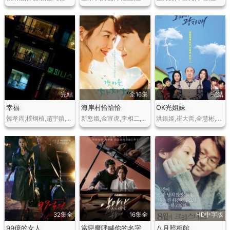
完結
全16集
完結
幸福
海岸村恰恰恰
OK光姐妹
韓孝周,樸炯植,趙宇鎮,樸珠熙,樸亨洙,韓多瑟,車順裴,裴海善
新慜娥,金宣虎,李相二,趙漢哲,印喬鎮,李鳳蓮,姜炯碩,金英玉,車清華
洪銀姬,崔大哲,全慧彬,金景南,高媛熙,薛正煥
32集全
16集全
HD中字版
99億的女人
當惡魔呼喊你的名字
八月照相館