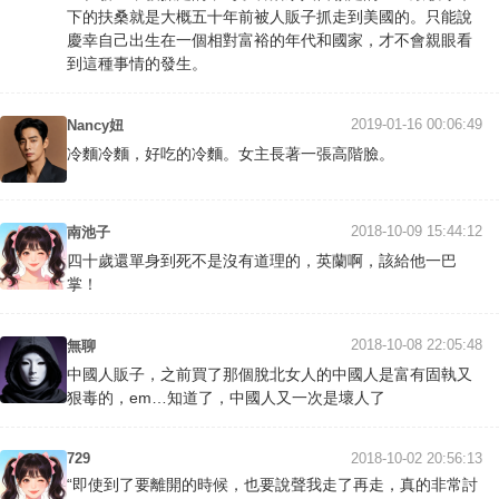
下的扶桑就是大概五十年前被人販子抓走到美國的。只能說
慶幸自己出生在一個相對富裕的年代和國家，才不會親眼看
到這種事情的發生。
2019-01-16 00:06:49
Nancy妞
冷麵冷麵，好吃的冷麵。女主長著一張高階臉。
2018-10-09 15:44:12
南池子
四十歲還單身到死不是沒有道理的，英蘭啊，該給他一巴
掌！
2018-10-08 22:05:48
無聊
中國人販子，之前買了那個脫北女人的中國人是富有固執又
狠毒的，em…知道了，中國人又一次是壞人了
729
2018-10-02 20:56:13
“即使到了要離開的時候，也要說聲我走了再走，真的非常討