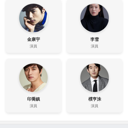
金康宇
李雪
演員
演員
印喬鎮
樸亨洙
演員
演員