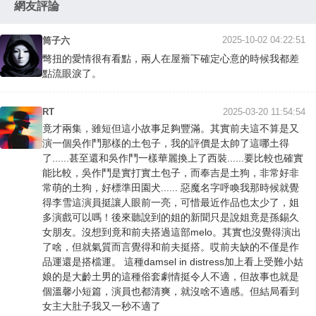
網友評論
2025-10-02 04:22:51
筒子六
彆扭的愛情很有看點，兩人在屋簷下確定心意的時候我都差
點流眼淚了。
RT
2025-03-20 11:54:54
竟才兩集，雖短但這小故事足夠豐滿。其實前夫這不算是又
演一個吳作鬥那樣的土包子，我的評價是太帥了這哪土得
了......甚至還和吳作鬥一樣華麗換上了西裝......要比較也確實
能比較，吳作鬥是實打實土包子，而奉吉是土狗，非常好非
常萌的土狗，好標準田園犬...... 惡魔名字呼喚我那時候就覺
得李雪這演員挺讓人眼前一亮，可惜最近作品也太少了，姐
多演戲可以嗎！後來聽說到的姐的新聞只是說姐竟是孫錫久
女朋友。沒想到竟和前夫搭過這部melo。其實也沒覺得演出
了啥，但就氣質而言覺得和前夫挺搭。哎前夫缺的不僅是作
品運還是搭檔運。 這種damsel in distress加上看上受難小姑
娘的是大齡土男的這種俗套劇情挺令人不適，但故事也就是
個溫馨小短篇，演員也都清爽，就沒啥不適感。但結局看到
女主大肚子我又一秒不適了