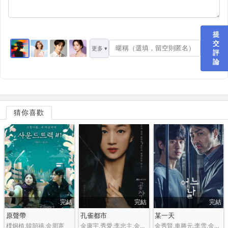
提
交
更多 ▾
評
論
猜你喜歡
完結
完結
完結
原聲帶
孔雀都市
某一天
樸炯植,韓韶禧,金周憲
金康宇,秀愛,李忠主,金美淑,李學周,金榮在,金智賢,李伊潭
金秀賢,車勝元,李雪,金成圭,金信祿