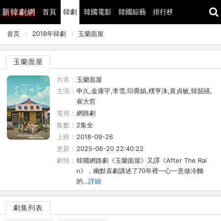
新
韓劇網
首頁
韓劇
韓國電影
韓國綜藝
排行榜
最近更新
首页
2018年韓劇
玉蘭面屋
玉蘭面屋
片名：
玉蘭面屋
主演：
申久,金康宇,李雪,印喬鎮,樸亨洙,黃貞敏,韓韶禧,
崔大哲
電視：
網路劇
集數：
2集全
上映：
2018-09-26
更新：
2025-06-20 22:40:22
劇情：
韓國網路劇《玉蘭面屋》又譯《After The Rai
n》，幽默喜劇講述了70年裡一心一意做冷麵
的…
詳細
劇集列表