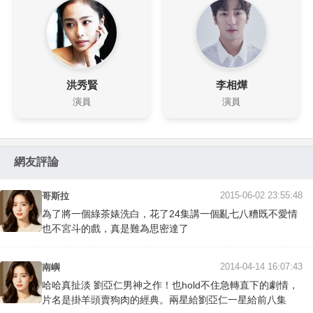
洪秀賢
李相燁
演員
演員
網友評論
2015-06-02 23:55:48
哥斯拉
為了將一個綠茶婊洗白，花了24集講一個亂七八糟既不愛情
也不宮斗的戲，真是難為思密達了
2014-04-14 16:07:43
南嶼
哈哈真扯淡 劉亞仁男神之作！也hold不住急轉直下的劇情，
片名是掛羊頭賣狗肉的經典。兩星給劉亞仁一星給前八集