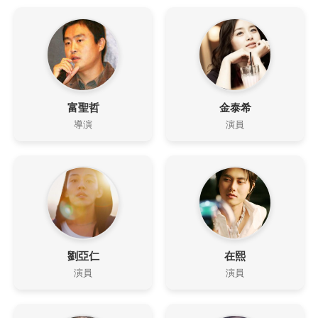
富聖哲
金泰希
導演
演員
劉亞仁
在熙
演員
演員