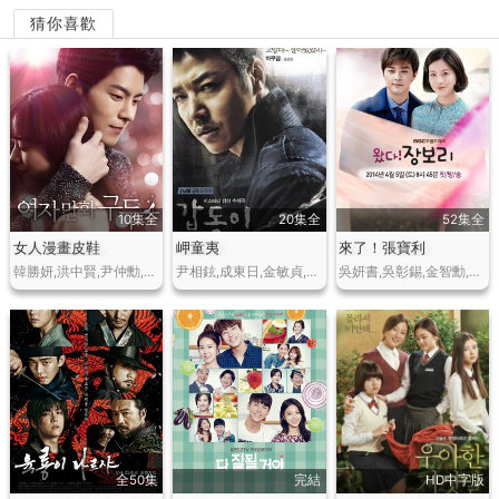
猜你喜歡
10集全
20集全
52集全
女人漫畫皮鞋
岬童夷
來了！張寶利
韓勝妍,洪中賢,尹仲勳,鄭佳恩
尹相鉉,成東日,金敏貞,李準,金智媛
吳妍書,吳彰錫,金智勳,李宥利,韓振熙,梁美京,韓勝妍,琴寶羅
全50集
完結
HD中字版