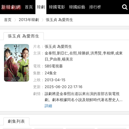
新
韓劇網
首頁
韓劇
韓國電影
韓國綜藝
排行榜
最近更新
首页
2013年韓劇
張玉貞 為愛而生
張玉貞 為愛而生
片名：
張玉貞 為愛而生
主演：
金泰熙,劉亞仁,在熙,韓勝妍,洪秀賢,李相燁,成東
日,尹由善,楊美京
電視：
SBS電視臺
集數：
24集全
上映：
2013-04-15
更新：
2025-06-20 22:17:16
劇情：
該劇將是金泰熙出道以來出演的首部古裝電視
劇。劇本根據同名小說及朝鮮時代著名歷史人…
詳細
劇集列表