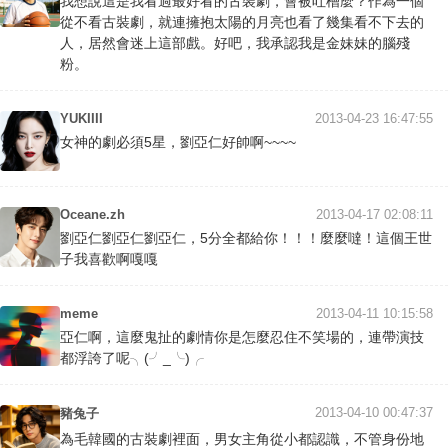
我想說這是我看過最好看的古裝劇，會被吐槽麼？作為一個
從不看古裝劇，就連擁抱太陽的月亮也看了幾集看不下去的
人，居然會迷上這部戲。好吧，我承認我是金妹妹的腦殘
粉。
YUKIIII
2013-04-23 16:47:55
女神的劇必須5星，劉亞仁好帥啊~~~~
Oceane.zh
2013-04-17 02:08:11
劉亞仁劉亞仁劉亞仁，5分全都給你！！！麼麼噠！這個王世
子我喜歡啊嘎嘎
meme
2013-04-11 10:15:58
亞仁啊，這麼鬼扯的劇情你是怎麼忍住不笑場的，連帶演技
都浮誇了呢╮(╯_╰)╭
2013-04-10 00:47:37
豬兔子
為毛韓國的古裝劇裡面，男女主角從小都認識，不管身份地