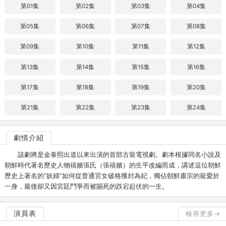
第01集
第02集
第03集
第04集
第05集
第06集
第07集
第08集
第09集
第10集
第11集
第12集
第13集
第14集
第15集
第16集
第17集
第18集
第19集
第20集
第21集
第22集
第23集
第24集
劇情介紹
該劇將是金泰熙出道以來出演的首部古裝電視劇。劇本根據同名小說及
朝鮮時代著名歷史人物禧嬪張氏（張禧嬪）的生平改編而成，講述這位朝鮮
歷史上著名的“妖婦”如何從普通宮女破格獲封為妃，獨佔朝鮮肅宗的寵愛於
一身，最後卻又因宮廷鬥爭而被賜死的跌宕起伏的一生。
演員表
檢視更多→