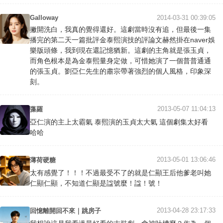
Galloway
2014-03-31 00:39:05
撇開洗白，我真的覺得還好。這劇當時沒有追，但最後一集
播完的第二天一篇批評金泰熙演技的評論文赫然掛在naver娛
樂版頭條，我到現在還記憶猶新。這劇的主角就是張玉貞，
而角色根本是為金泰熙量身定做，可惜她演了一個普普通通
的張玉貞。劉亞仁先生的肅宗帶著強烈的個人風格，印象深
刻。
2013-05-07 11:04:13
藻羅
亞仁演的主上太霸氣 泰熙演的玉貞太大氣 這個劇集太好看
哈哈
2013-05-01 13:06:46
薄荷硬糖
太有感覺了！！！不過最受不了的就是仁顯王后他爹老叫她
仁顯仁顯，不知道仁顯是諡號麼！諡！號！
2013-04-28 23:17:33
回憶離開回不來｜跳房子