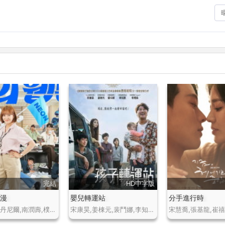
完結
HD中字版
網漫
嬰兒轉運站
分手進行時
金世正,崔丹尼爾,南潤壽,樸浩山,梁炫民,姜萊燕,安泰煥,金甲洙,孫東雲,林徹洙
宋康昊,姜棟元,裴鬥娜,李知恩,李珠英,白賢鎮,金藝恩,宋清晨