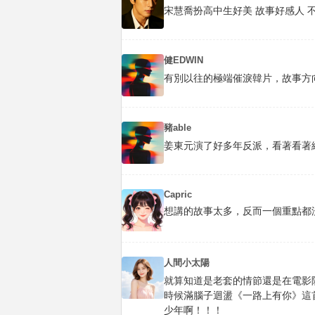
宋慧喬扮高中生好美 故事好感人 
健EDWIN
有別以往的極端催淚韓片，故事方
豬able
姜東元演了好多年反派，看著看著
Capric
想講的故事太多，反而一個重點都
人間小太陽
就算知道是老套的情節還是在電影
時候滿腦子迴盪《一路上有你》這
少年啊！！！