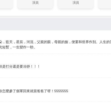
演員
演員
朵，藍天，星辰，河流，父親的眼，母親的臉，便要和世界作別。人生的
光短暫，一生變作一秒。
但是打分還是要冷靜！！！
怎麼參了個軍回來就當爸爸了呀！5555555