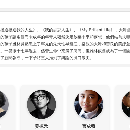
撲通我的人生》、《我的忐忑人生》、《My Brilliant Life》，
臨的孩子讓兩個尚未成年的年青人毅然決定放棄未來和夢想，他們結為夫
們的孩子雅林竟然患上了罕見的先天性早衰症，樂觀的大洙和善良的美娜
。一晃眼十七年過去，儘管生命中充滿了病痛，但雅林依舊成為了一個開朗
為了新聞報導，一下子將三人推到了輿論的風口浪尖。
喬
姜棟元
曹成穆