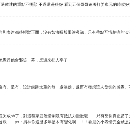
不過敘述的重點不明顯 不過還是很好 看到五個哥哥追著打姜東元的時候
向和表達都很輕鬆正面，沒有如海嘯般眼淚鼻涕，只有帶點可惜刺痛的淡
總覺得他會邪笑一幕，反過來把人宰了
沒有。還有，設計痕跡太重的每一處淚點，反而有種想讓人發笑的感覺。
院哭成sb了，對這種家庭溫情劇沒有抵抗力腫麼破……只有當你真正當了
首歌……ps：男神你這麼多年是木有變化啊！！！委屈的小表情完全就是