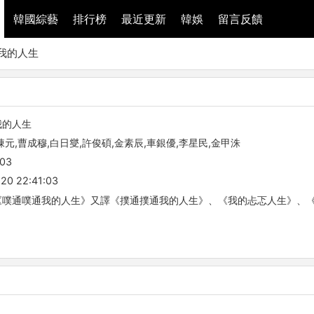
韓國綜藝
排行榜
最近更新
韓娛
留言反饋
我的人生
我的人生
棟元,曹成穆,白日燮,許俊碩,金素辰,車銀優,李星民,金甲洙
-03
20 22:41:03
噗通噗通我的人生》又譯《撲通撲通我的人生》、《我的忐忑人生》、《My