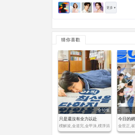
更多 ▾
猜你喜歡
全10集
只是還沒有全力以赴
今日的
樸解浚,金道完,金甲洙,樸淨涓