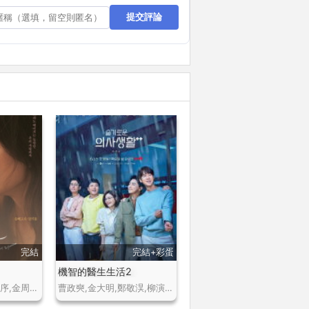
提交評論
完結
完結+彩蛋
機智的醫生生活2
宋慧喬,張基龍,崔禧序,金周憲,樸孝珠,尹那武
曹政奭,金大明,鄭敬淏,柳演錫,田美都,金海淑,金甲洙,丁文晟