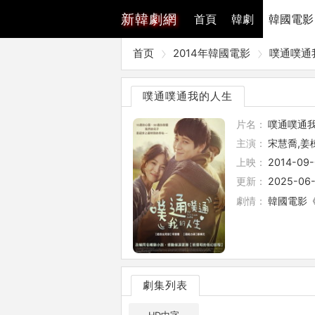
新
韓劇網
首頁
韓劇
韓國電影
首页
2014年韓國電影
噗通噗通
噗通噗通我的人生
片名：
噗通噗通
主演：
宋慧喬,姜
上映：
2014-09
更新：
2025-06-
劇情：
韓國電影《
劇集列表