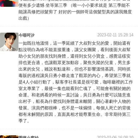
便有多少遺憾 坐等第三季 （唯一小小要求就是 第三季能不
能讓高修把頭髮剪了 好好的一個帥哥這個髮型真的讓我幾度
出戲）
2023-02-11 15:28:14
今嘻呵汐
一如既往地溫情，這一季延續了大叔對女兒的愛，開始還有
點沒明白為啥不能直接重逢，讓父女團聚，看到後面大叔幫
助小女兒的朋友找到身體，還得到女兒小寶盒，感覺這樣安
排也更合適，也讓觀眾更加動容，聚焦失蹤的兒童，男主多
出來的女兒，雖說有點違和，但也不影響溫情基調。同時抓
毒販的過程讓吳日勇小夥走進了觀眾的內心，希望第三季就
是4人小組行動了，駭客李社長還是很可愛，咖啡廳裡的工作
室太專業了，最後一集也能看到亡魂了，可能會有關於她的
命運。和老媽看的時候一直討論，吳日勇為什麼可以隨意進
出村子，船長為什麼找到身體還未離開，關心著劇中人物的
發展。演員們都很棒，也不是一味煽情，每個人死亡的背後
都有未解開的原因，直面真相才能尊重生命。非常期待第三
季了。
2023-02-06 16:08:10
重憶小窗紗