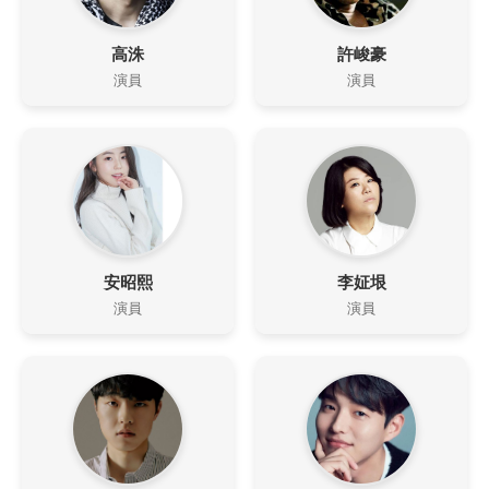
高洙
許峻豪
演員
演員
安昭熙
李姃垠
演員
演員