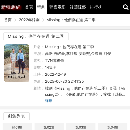
新
韓劇網
首頁
韓劇
韓國電影
韓國綜藝
排行榜
最近更新
首页
2022年韓劇
Missing：他們存在過 第二季
Missing：他們存在過 第二季
片名：
Missing：他們存在過 第二季
主演：
高洙,許峻豪,李姃垠,安昭熙,金東輝,河俊
電視：
TVN電視臺
集數：
14集全
上映：
2022-12-19
更新：
2025-06-20 22:41:25
劇情：
韓劇《Missing：他們存在過 第二季》又譯《Mi
ssing2》、《失蹤:他們存在過》，接檔《以藝…
詳細
劇集列表
第01集
第02集
第03集
第04集