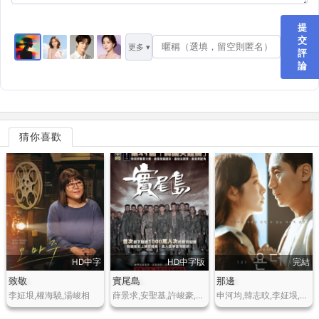
提
交
更多 ▾
評
論
猜你喜歡
HD中字
HD中字版
完結
致敬
實尾島
那邊
李姃垠,權海驍,湯峻相
薛景求,安聖基,許峻豪,鄭在泳,姜聲振,姜信日,鄭柔美,金康宇,林元熙
申河均,韓志旼,李姃垠,鄭進永