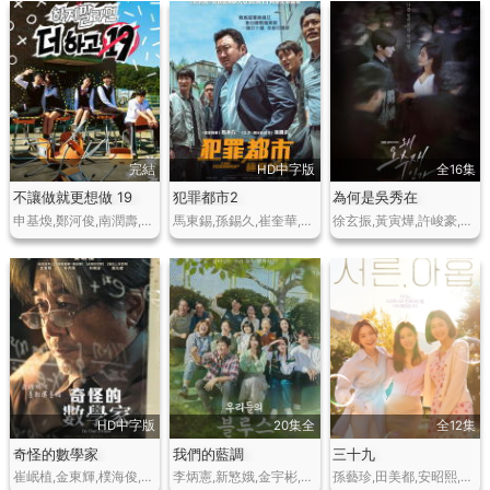
完結
HD中字版
全16集
不讓做就更想做 19
犯罪都市2
為何是吳秀在
申基煥,鄭河俊,南潤壽,全餘琳,李正夏
馬東錫,孫錫久,崔奎華,許棟元,樸智煥,河俊,樸嘉熙,尹炳熙,樸恩宇
徐玄振,黃寅燁,許峻豪,裴仁赫,李鎮赫,車清華,鄭振宇
HD中字版
20集全
全12集
奇怪的數學家
我們的藍調
三十九
崔岷植,金東輝,樸海俊,樸秉恩,盧宗賢
李炳憲,新慜娥,金宇彬,韓志旼,車勝元,李姃垠,嚴正化
孫藝珍,田美都,安昭熙,延宇振,李茂生,李泰煥,金智賢,吳世英