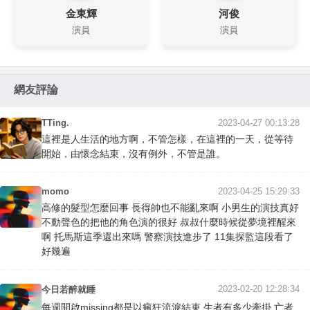
金東輝
河俊
演員
演員
網友評論
TTing.
2023-04-27 00:13:28
這裡是人生活的地方啊，不管怎樣，在這裡的一天，從等待
開始，由懷念結束，沒有例外，不管是誰。
momo
2023-04-25 15:29:33
高修的髮型怎麼回事 長得帥也不能亂來啊 小男生的演技真好
不動聲色的把他的角色演的很好 叔叔什麼時候從夢境裡醒來
啊 托馬斯這季還出來嗎 警察演技進步了 11集探監這段看了
好幾遍
2023-02-20 12:28:34
今日若醉就睡
每週開啟missing都是以瘋狂流淚結束 生者有多少牽掛 亡者