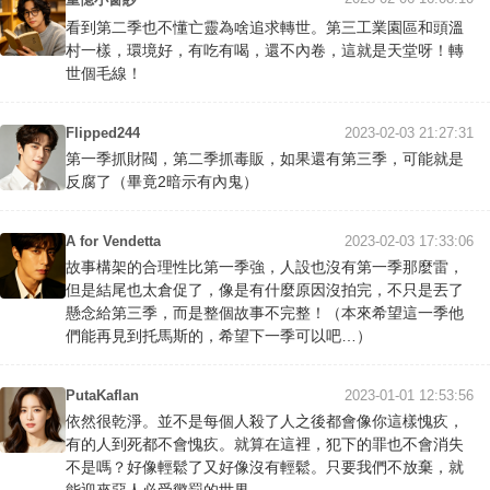
看到第二季也不懂亡靈為啥追求轉世。第三工業園區和頭溫
村一樣，環境好，有吃有喝，還不內卷，這就是天堂呀！轉
世個毛線！
Flipped244
2023-02-03 21:27:31
第一季抓財閥，第二季抓毒販，如果還有第三季，可能就是
反腐了（畢竟2暗示有內鬼）
A for Vendetta
2023-02-03 17:33:06
故事構架的合理性比第一季強，人設也沒有第一季那麼雷，
但是結尾也太倉促了，像是有什麼原因沒拍完，不只是丟了
懸念給第三季，而是整個故事不完整！（本來希望這一季他
們能再見到托馬斯的，希望下一季可以吧…）
PutaKaflan
2023-01-01 12:53:56
依然很乾淨。並不是每個人殺了人之後都會像你這樣愧疚，
有的人到死都不會愧疚。就算在這裡，犯下的罪也不會消失
不是嗎？好像輕鬆了又好像沒有輕鬆。只要我們不放棄，就
能迎來惡人必受懲罰的世界。