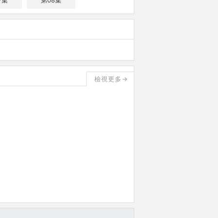
7集
第08集
檢視更多→