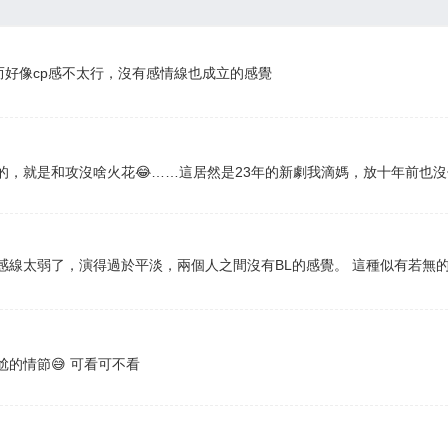
然而好像cp感不太行，沒有感情線也成立的感覺
的，就是和攻沒啥火花😂……這居然是23年的新劇我滴媽，放十年前也
感線太弱了，演得過於平淡，兩個人之間沒有BL的感覺。 這種似有若無
的情節😅 可看可不看