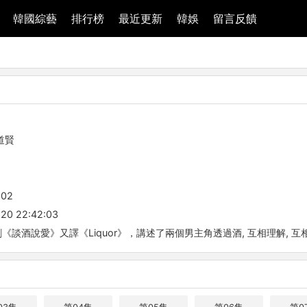
韓國綜藝
排行榜
最近更新
韓娛
留言反饋
道賢
-02
20 22:42:03
《談酒說愛》又譯《Liquor》，講述了兩個男主角透過酒, 互相理解, 互