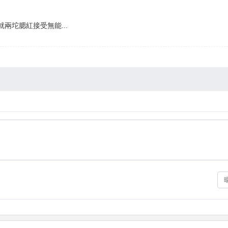
兩坨腮紅接受無能...