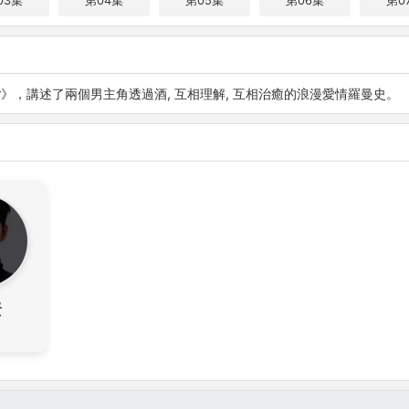
03集
第04集
第05集
第06集
第0
or》，講述了兩個男主角透過酒, 互相理解, 互相治癒的浪漫愛情羅曼史。
賢