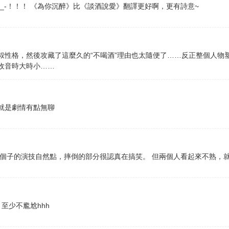
_-！！！ 《為你沉醉》比《談酒說愛》翻譯更好啊，更有詩意~
叔性格，然後攻藏了這麼久的“不喝酒”理由也太隨便了……反正整個人物
收音時大時小……
就是劇情有點無聊
矮個子的演技自然點，摔倒的部分很認真在搞笑。 但兩個人看起來不熟，
至少不尷尬hhh