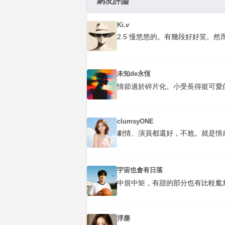
網友評論
Ki.v
2.5 慢悠悠的。有幾段好好笑。
未知de永恆
情節過於碎片化。小受長得挺可愛
clumsyONE
劇情、演員都還好，不尬。就是情
宇宙也會有日落
中規中矩，有甜的部分也有比較尷尬
浮塵