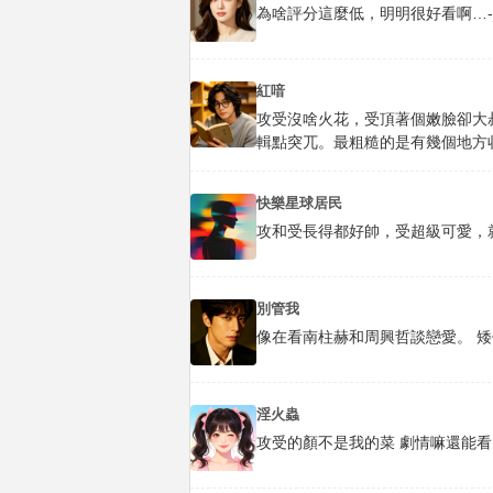
為啥評分這麼低，明明很好看啊…-
紅喑
攻受沒啥火花，受頂著個嫩臉卻大
輯點突兀。最粗糙的是有幾個地方
快樂星球居民
攻和受長得都好帥，受超級可愛，
別管我
像在看南柱赫和周興哲談戀愛。 
淫火蟲
攻受的顏不是我的菜 劇情嘛還能看 