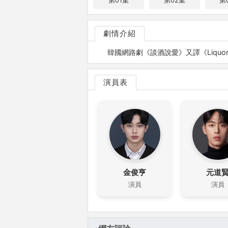
第01集
第02集
第
劇情介紹
韓國網路劇《談酒說愛》又譯《Liqu
演員表
金俊亨
元道
演員
演員