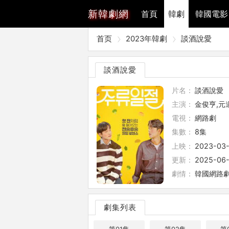
新
韓劇網
首頁
韓劇
韓國電影
首页
2023年韓劇
談酒說愛
談酒說愛
片名：
談酒說愛
主演：
金俊亨,元
電視：
網路劇
集數：
8集
上映：
2023-03
更新：
2025-06-
劇情：
韓國網路劇
劇集列表