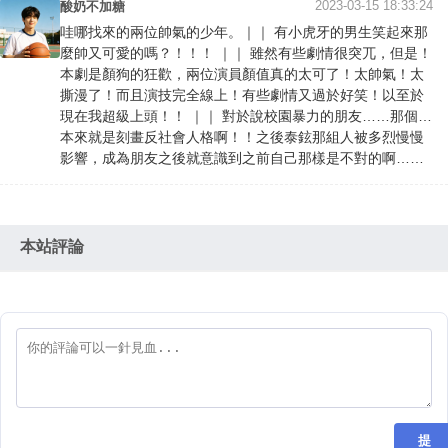
2023-03-15 18:33:24
酸奶不加糖
哇哪找來的兩位帥氣的少年。｜｜ 有小虎牙的男生笑起來那
麼帥又可愛的嗎？！！！ ｜｜ 雖然有些劇情很突兀，但是！
本劇是顏狗的狂歡，兩位演員顏值真的太可了！太帥氣！太
撕漫了！而且演技完全線上！有些劇情又過於好笑！以至於
現在我超級上頭！！ ｜｜ 對於說校園暴力的朋友……那個…
本來就是刻畫反社會人格啊！！之後泰鉉那組人被多烈慢慢
影響，成為朋友之後就意識到之前自己那樣是不對的啊……
本站評論
提