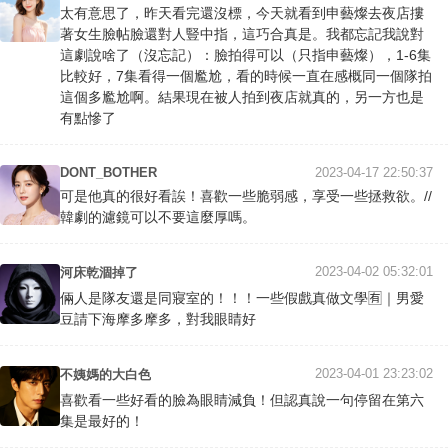
太有意思了，昨天看完還沒標，今天就看到申藝燦去夜店摟
著女生臉帖臉還對人豎中指，這巧合真是。我都忘記我說對
這劇說啥了（沒忘記）：臉拍得可以（只指申藝燦），1-6集
比較好，7集看得一個尷尬，看的時候一直在感概同一個隊拍
這個多尷尬啊。結果現在被人拍到夜店就真的，另一方也是
有點慘了
DONT_BOTHER
2023-04-17 22:50:37
可是他真的很好看誒！喜歡一些脆弱感，享受一些拯救欲。//
韓劇的濾鏡可以不要這麼厚嗎。
2023-04-02 05:32:01
河床乾涸掉了
倆人是隊友還是同寢室的！！！一些假戲真做文學🈶️｜男愛
豆請下海摩多摩多，對我眼睛好
2023-04-01 23:23:02
不姨媽的大白色
喜歡看一些好看的臉為眼睛減負！但認真說一句停留在第六
集是最好的！