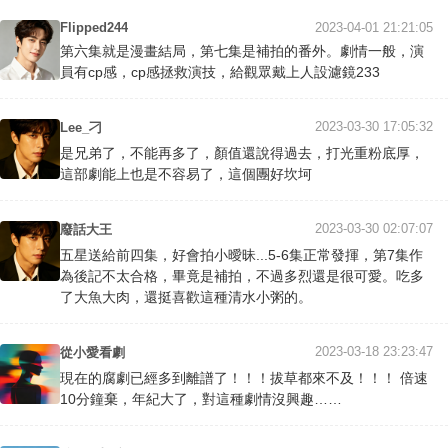
Flipped244
2023-04-01 21:21:05
第六集就是漫畫結局，第七集是補拍的番外。劇情一般，演
員有cp感，cp感拯救演技，給觀眾戴上人設濾鏡233
2023-03-30 17:05:32
Lee_刁
是兄弟了，不能再多了，顏值還說得過去，打光重粉底厚，
這部劇能上也是不容易了，這個團好坎坷
2023-03-30 02:07:07
廢話大王
五星送給前四集，好會拍小曖昧...5-6集正常發揮，第7集作
為後記不太合格，畢竟是補拍，不過多烈還是很可愛。吃多
了大魚大肉，還挺喜歡這種清水小粥的。
2023-03-18 23:23:47
從小愛看劇
現在的腐劇已經多到離譜了！！！拔草都來不及！！！ 倍速
10分鐘棄，年紀大了，對這種劇情沒興趣……