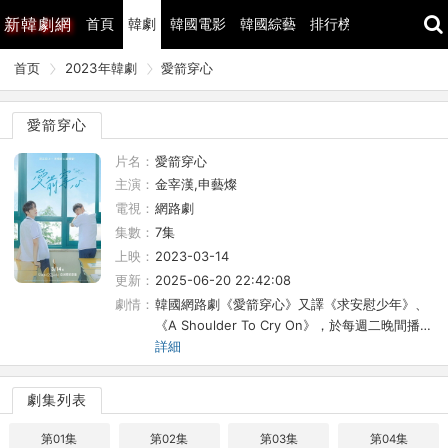
新
韓劇網
首頁
韓劇
韓國電影
韓國綜藝
排行榜
最近更新
首页
2023年韓劇
愛箭穿心
愛箭穿心
片名：
愛箭穿心
主演：
金宰漢,申藝燦
電視：
網路劇
集數：
7集
上映：
2023-03-14
更新：
2025-06-20 22:42:08
劇情：
韓國網路劇《愛箭穿心》又譯《求安慰少年》、
《A Shoulder To Cry On》，於每週二晚間播…
詳細
劇集列表
第01集
第02集
第03集
第04集