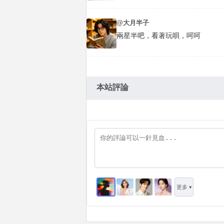
@大月半子
兩星半吧，看著玩唄，呵呵
本站評論
更多 ▾