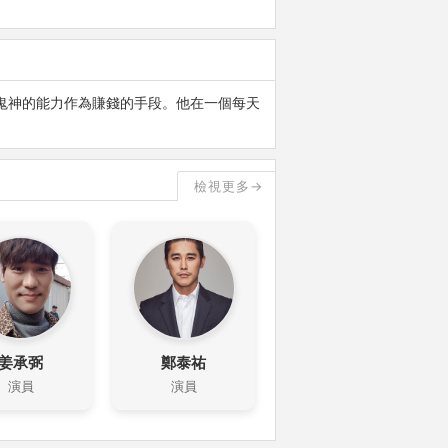
的看鬼神的能力作為賺錢的手段。他在一個每天
檢視更多→
姜承弼
鄭泰祐
演員
演員