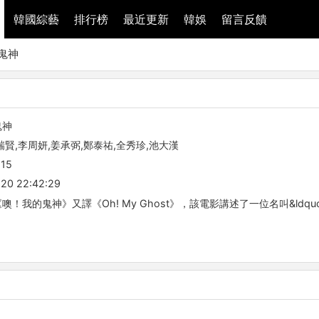
韓國綜藝
排行榜
最近更新
韓娛
留言反饋
鬼神
鬼神
瑞賢,李周妍,姜承弼,鄭泰祐,全秀珍,池大漢
-15
20 22:42:29
！我的鬼神》又譯《Oh! My Ghost》，該電影講述了一位名叫&ldquo;