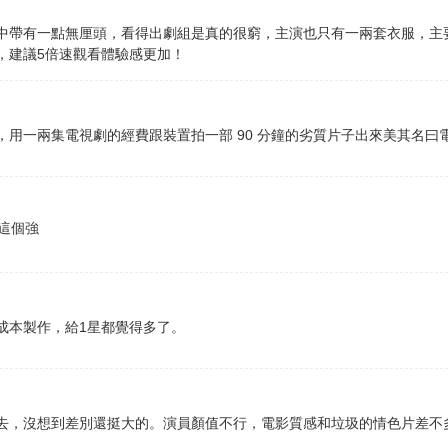
中帶有一點無厘頭，看得出劇組是真的很窮，主演也只有一兩套衣服，主
，建議5倍速觀看體驗感更加！
，用一兩集電視劇的經費跟裝置拍一部 90 分鐘的劣質片子出來美其名曰
這個強
成本製作，給1星都覺得多了。
去，沒想到差別還挺大的。演員顏值不行，電影質感和垃圾的情色片差不