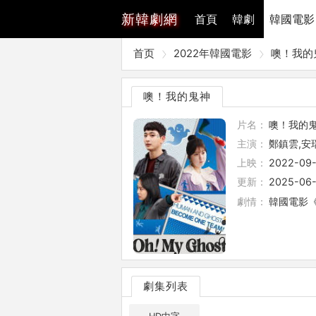
新
韓劇網
首頁
韓劇
韓國電影
首页
2022年韓國電影
噢！我的
噢！我的鬼神
片名：
噢！我的
主演：
鄭鎮雲,安
上映：
2022-09
更新：
2025-06-
劇情：
韓國電影《噢
劇集列表