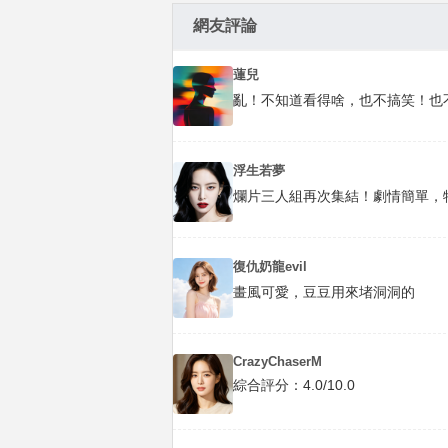
網友評論
蓮兒
亂！不知道看得啥，也不搞笑！也
浮生若夢
爛片三人組再次集結！劇情簡單，
復仇奶龍evil
畫風可愛，豆豆用來堵洞洞的
CrazyChaserM
綜合評分：4.0/10.0