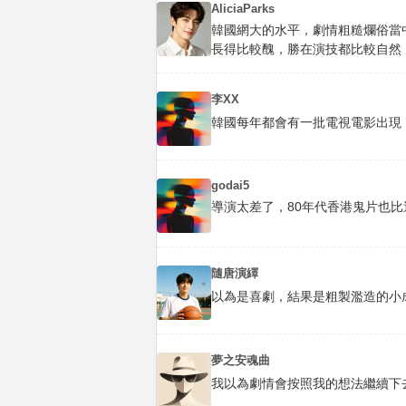
AliciaParks
韓國網大的水平，劇情粗糙爛俗當
長得比較醜，勝在演技都比較自然
李XX
韓國每年都會有一批電視電影出現
godai5
導演太差了，80年代香港鬼片也比
隨唐演繹
以為是喜劇，結果是粗製濫造的小
夢之安魂曲
我以為劇情會按照我的想法繼續下