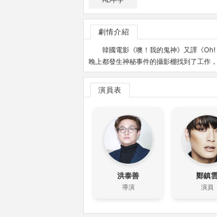
HD中字
劇情介紹
韓國電影《噢！我的鬼神》又譯《Oh!
晚上都發生神秘事件的攝影棚找到了工作
演員表
洪泰善
鄭鎮
導演
演員