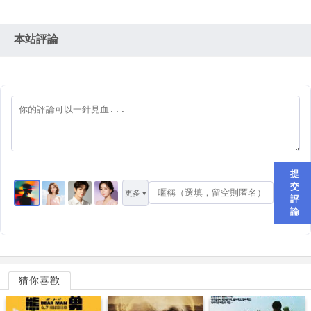
本站評論
提
交
更多 ▾
評
論
猜你喜歡