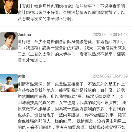
【棄劇】韓劇居然也開始拍會計俠的故事了，不過事實證明
會計師拍出來並不好看。金明洙顏值沒以前那麼驚豔了，以
及怎麼每次接的本子都不行啊。
Justina
2023-06-28 08:54:43
還行吧。至少不是掛個會計師身份談戀愛。有給會計方面小
白（我這種）講訴一些會計的知識。 我天，完全沒認出來女
二是《主君的太陽》的太伊林……看著眼熟想不起來，翻演
員表才知道……
2023-06-27 16:45:39
倥偯
劇情有點漏洞。第一集差點直接棄了。不過意外的是工作上
有很多啟發我的地方。能學到審計是幹嘛的，做什麼。給我
豁然開朗的感覺。所以我暫時給4星。職場反轉劇麼？ （金
明洙演技真的真的差，女主也是，我真的欣賞不來演技） 我
原來做事不嫌棄多，因為我一直認為接觸的事多，學習到的
也越多。也就發現了一些內幕證據。 你不做錯誤的事，確實
會像離職的那個人一樣的結局。 我情商差，沒有男主和男二
的仇人😂不想站隊，更沒有物質慾望。我離職後就覺得不如