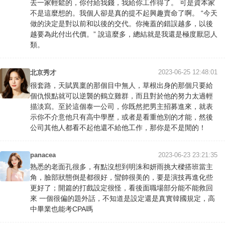
去一家輕鬆的，你付給我錢，我給你工作得了。 可是資本家
不是這麼想的。我個人卻是真的提不起興趣賣命了啊。 “今天
做的決定是對以前和以後的交代。你掩蓋的錯誤越多，以後
越要為此付出代價。” 說這麼多，總結就是我還是極度厭惡人
類。
2023-06-25 12:48:01
北京秀才
很套路，天賦異稟的那個目中無人，草根出身的那個只要給
個仇恨點就可以逆襲的鶴立雞群，而且對於他的努力太過輕
描淡寫。至於這個泰一公司，你既然把男主招募進來，就表
示你不介意他只有高中學歷，或者是看重他別的才能，然後
公司其他人都看不起他還不給他工作，那你是不是閒的！
panacea
2023-06-23 23:21:35
熟悉的老面孔很多，有點沒想到明洙和妍雨挑大樑搭班當主
角，臉部狀態倒是都很好，蠻帥很美的，要是演技再進化些
更好了；開篇的打戲設定很怪，看後面職場部分能不能救回
來 一個很偏的題外話，不知道是設定還是真實韓國規定，高
中畢業也能考CPA嗎