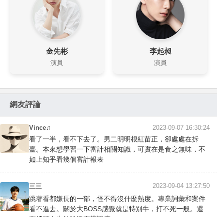
金先彬
李起昶
演員
演員
網友評論
Vince♫
2023-09-07 16:30:24
看了一半，看不下去了。男二明明根紅苗正，卻處處在拆
臺。本來想學習一下審計相關知識，可實在是食之無味，不
如上知乎看幾個審計報表
2023-09-04 13:27:50
三三
跳著看都嫌長的一部，怪不得沒什麼熱度。專業詞彙和案件
看不進去。關於大BOSS感覺就是特別牛，打不死一般。還