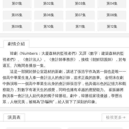
第01集
第02集
第03集
第04集
第05集
第06集
第07集
第08集
第09集
第10集
第11集
第12集
劇情介紹
韓劇《Numbers：大廈森林的監視者們》又譯《數字：建築森林的監
視者們》、《會計法人》、《會計師事務所》，接檔《朝鮮辯護師》，於每
週五、六晚間各播放一集。
這是一部關於辦公室題材的新劇，講述了張浩宇作為第一個也是唯一一
個高中畢業生進入泰一會計法人的會計師，追求正義的故事。 金明洙在劇
中飾演唯一一個高中畢業生出身的會計師張浩宇，他具備出色的記憶力和觀
察能力，對數字有著天生的感覺，同時也擁有卓越的應變能力。 崔振赫將
飾演泰一會計法人副代表的獨子韓勝祖。劇中，韓勝祖家境優越，學歷出
眾，人物完美，被稱為“詐騙狗”，給人留下了深刻的印象。
演員表
檢視更多→