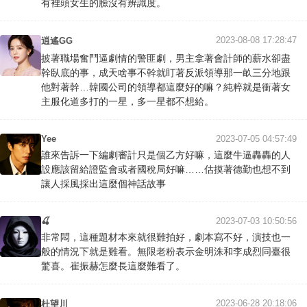
有裡頭女生的臉沒有辨識度。
2023-08-08 17:28:47
逍遙GG
披著職場奮鬥逼劇情的警匪劇，男主拿著會計師的薪水卻盡
幹臥底的事，成天啥事不幹就盯著反派領導那一畝三分地跟
他對著幹…韓國公司的領導都這麼好的嘛？純粹就是衝著女
主服化道多打的一星，多一星都不想給。
Yee
2023-07-05 04:57:49
誰來告訴一下編劇審計只是個乙方好嘛，這麼牛逼轟轟的人
設應該留給證監會或者國稅局好嘛……估摸著德勤也想不到
讓人採風採出這麼個神話故事
🍒
2023-07-03 10:50:56
非常悶，這種題材本來就很難拍好，劇本寫不好，演技也一
般的情況下就是難看。無限老粉表示金明洙和李成烈同臺很
驚喜。崔振赫怎麼長這麼難看了。
2023-06-28 20:18:06
杜望川