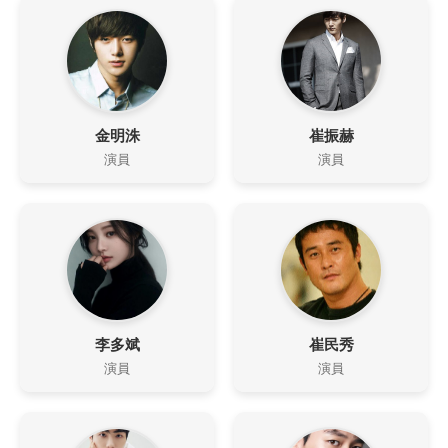
金明洙
崔振赫
演員
演員
李多斌
崔民秀
演員
演員