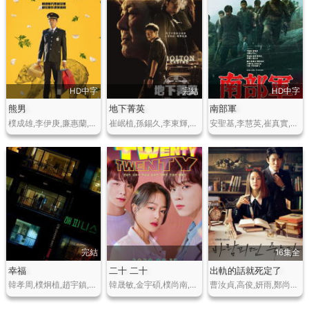
HD中字
完結
HD中字
熊男
地下菁英
南部軍
樸成雄,李伊庚,廉惠蘭,崔民秀,吳達洙,鄭雨盛
崔岷植,孫錫久,李東輝,許成泰,李奎炯,金雷夏,裴海善
安聖基,李慧英,崔真實,崔民秀
完結
16集全
幸福
二十 二十
出軌的話就死定了
韓孝周,樸炯植,趙宇鎮,樸珠熙,樸亨洙,韓多瑟,車順裴,裴海善
韓晟敏,金宇碩,樸尚南,康裕瓚,蔡元彬,陳浩恩,裴海善
曹汝貞,高俊,妍雨,鄭尚勳,金永大,裴盧麗