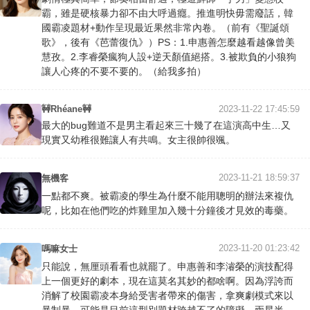
霸，雖是硬核暴力卻不由大呼過癮。推進明快毋需廢話，韓
國霸凌題材+動作呈現最近果然非常內卷。（前有《聖誕頌
歌》，後有《芭蕾復仇》）PS：1.申惠善怎麼越看越像曾美
慧孜。2.李睿榮瘋狗人設+逆天顏值絕搭。3.被欺負的小狼狗
讓人心疼的不要不要的。（給我多拍）
🚧Rhéane🚧
2023-11-22 17:45:59
最大的bug難道不是男主看起來三十幾了在這演高中生…又
現實又幼稚很難讓人有共鳴。女主很帥很颯。
2023-11-21 18:59:37
無機客
一點都不爽。被霸凌的學生為什麼不能用聰明的辦法來複仇
呢，比如在他們吃的炸雞里加入幾十分鐘後才見效的毒藥。
2023-11-20 01:23:42
嗎嘛女士
只能說，無厘頭看看也就罷了。申惠善和李濬榮的演技配得
上一個更好的劇本，現在這莫名其妙的都啥啊。因為浮誇而
消解了校園霸凌本身給受害者帶來的傷害，拿爽劇模式來以