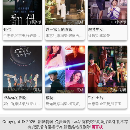
HD中字版
完結
HD中字版
翻供
以一當百的管家
解禁男女
申惠善,裴宗玉,許峻豪,洪京,太恆浩,高昌錫,樸哲民
李惠利,李濬榮,宋德浩,韓東希,太仁鎬,李奎翰,吳代煥,樸修榮,徐惠媛
徐珠賢,李濬榮
完結
完結
完結+彩蛋
成為你的夜晚
模仿
哲仁王后
鄭仁仙,李濬榮,張東柱,金鐘炫,尹智聖,金東賢,樸光才
鄭知曉,李濬榮,樸智妍,丁潤浩,林娜榮,金敏書,姜澯熙
申惠善,金正賢,裴宗玉
Copyright © 2025
新韓劇網
免責宣告：本站所有資訊均為採集引用,不存
有資源,若有侵權行為,請聯絡站長刪除!
留言板