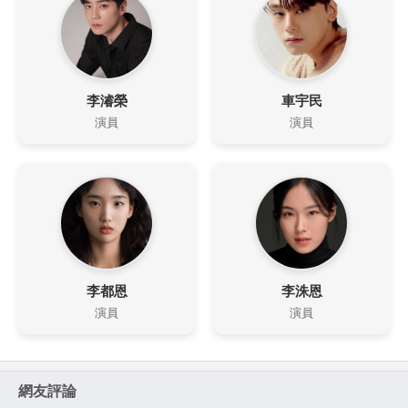
李濬榮
車宇民
演員
演員
李都恩
李洙恩
演員
演員
網友評論