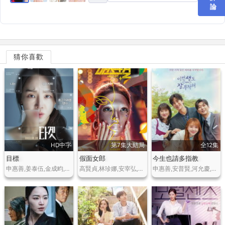
論
猜你喜歡
HD中字
第7集大結局
全12集
目標
假面女郎
今生也請多指教
申惠善,姜泰伍,金成畇,琴賽璐
高賢貞,林珍娜,安宰弘,廉惠蘭,崔丹尼爾,金佳熙,樸正花,李濬榮
申惠善,安普賢,河允慶,安東九,金詩雅,樸昭怡,鄭賢俊