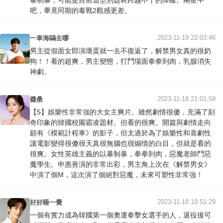
暴制暴，可能是目前這型別題材跨越不了的障礙。兩星半
吧，畢竟同期的毒戰2觀感更差。
2023-11-19 22:03:46
一車海鷗去哪
男主從假面女郎演壞蛋就一去不復返了，解禁男女真的很奶
狗！！看的超爽，男主變態，打鬥場面拳拳到肉，乳腺消失
神劇。
2023-11-18 21:01:58
醬桑
【5】娛樂性非常強的大女主爽片。雖然劇情很傻，充滿了刻
奇印象的韓國校園霸凌題材。但看的很爽。開篇與劇情走向
頗有《模範計程車》的影子，但太過於為了娛樂性和喜劇性
讓電影變得很傻很天真很無腦也很煽情的白目，但就是看的
很爽。女性英雄主義的以暴制暴，拳拳到肉，惡魔老師鬥惡
魔學生。申惠善演的非常出彩，男主角上次在《解禁男女》
中演了個M，這次演了個絕對惡魔，未來可塑性非常強！
2023-11-18 19:51:29
好好睡一覺
一個有實力成為韓國第一個奧運拳擊女選手的人，退役後可