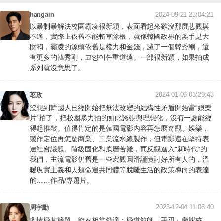
hangain
2024-09-21 23:04:21
以暴制暴解決校園霸凌很新穎，表面看起來雖沒那麼悲觀與
不適，實際上依舊不能斬草除根，就像韓國政界的黑手是大
財閥，霸凌的源頭依舊是權力和金錢，滅了一個韓秀剛，還
有更多的韓秀剛，고양이任重道遠。一部很新穎，如果拍成
系列就沒意思了。
2024-01-06 03:29:43
茗政
沒想到韓國人已經開始把無法改變的結構性矛盾開始當“娛樂
片”拍了，把校園暴力拍的如此誇張與理想化，沒有一處能經
得起推敲。值得肯定的是韓國電影內容再怎麼奇觀、娛樂，
製作定位再怎麼商業、工業流水線製作，但電影還在堅持表
達社會議題、階級固化和底層苦難，而反觀進入“新時代”的
我們，主流電影仍舊是一些宏觀圓滑謹慎討好所有人的，溫
暖現實主義和人類命運共同體等脫離生活的政策導向的表達
的……作品/專題片。
2023-12-04 11:06:40
周宇勳
劇情極其簡單，節奏相當舒適；極道鮮師「手刃」變態校