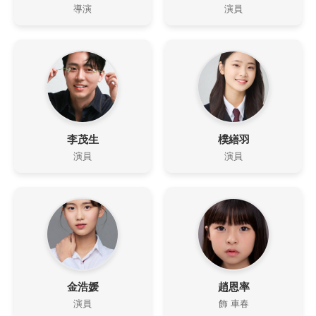
導演
演員
李茂生
樸繕羽
演員
演員
金浩媛
趙恩率
演員
飾 車春