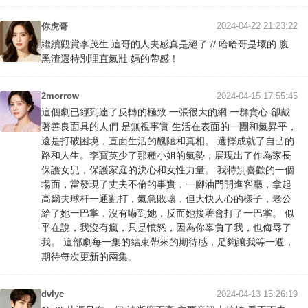
2024-04-22 21:23:22
你虎哥
繼續觀賞李茂生 這哥的人夫感真是絕了 // 哈哈哥是壞的 腹
黑渣還特別理直氣壯 媽的帶感！
2morrow
2024-04-15 17:55:45
這個劇已經到達了反轉的極致 一張很大的網 一群貪心 卻戴
著善良面具的人們 是無視事實 生活在表面的一團和氣昇平，
還是打破困境，直面生活的醜陋和真相。 選擇成就了自己的
路和人生。李寶英少了那種小姐的氣勢，展現出了作為家長
保護女兒，保護家庭的決心和女性力量。 我特別喜歡的一個
場面，當發現了丈夫不倫的事實，一腳油門開進客廳，拿起
高爾夫球杆一通亂打，氣急敗壞，但大快人心的樣子，老公
給了她一巴掌，沒有嚇到她，反而她接著會打了一巴掌。 似
乎在說，我沒有瘋，只是憤怒，因為你辜負了我，也侮辱了
我。 這部劇每一集的結束帶來的期待感，足夠讓我等一週，
期待每次更新的兩集。
dvlyc
2024-04-13 15:26:19