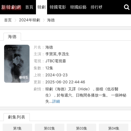
新
韓劇網
首頁
韓劇
韓國電影
韓國綜藝
排行榜
最近更新
首页
2024年韓劇
海德
海德
片名：
海德
主演：
李寶英,李茂生
電視：
JTBC電視臺
集數：
12集
上映：
2024-03-23
更新：
2025-06-20 22:44:46
劇情：
韓劇《海德》又譯《Hide》，接檔《低谷醫
生》，於每週六、日晚間各播放一集。 一個神秘
失…
詳細
劇集列表
第1集
第02集
第03集
第04集