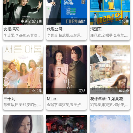
更新至第12集
完結
全16集
女指揮家
代理公司
清潔工
李英愛,李茂生,黃寶凜星,金英在,樸浩山
李寶英,趙成夏,孫娜恩,韓俊宇,全慧珍
廉晶雅,全昭旻,金在華,李茂生,羅鍾贊,羅人友
全12集
完結
16集全
三十九
Mine
花樣年華-生如夏花
孫藝珍,田美都,安昭熙,延宇振,李茂生,李泰煥,金智賢,吳世英
金瑞亨,李寶英,玉子妍,李鉉旭,樸赫權,鄭賢俊,芮秀貞,樸元淑,鄭伊書
劉智泰,李寶英,樸珍榮,樸詩妍