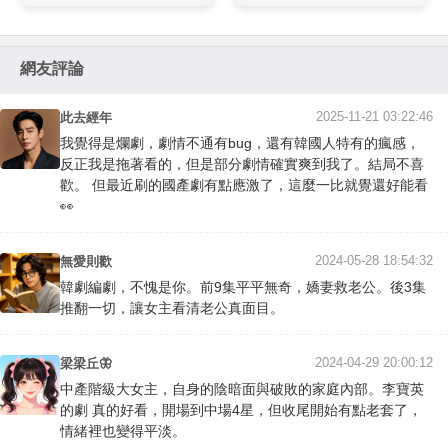
網友評論
2025-11-21 03:22:46
此去經年
我覺得是爛劇，劇情不通有bug，還有韓國人特有的瘋感，
反正我是拖著看的，但是部分劇情確實爽到我了。結局不喜
歡。 但最近刷的國產劇有點應激了，這麼一比就覺還好能看
👀
2024-05-28 18:54:32
無愛則歡
韓劇編劇，不愧是你。前9集平平無奇，嬌妻救老公。後3集
推翻一切，讓女主看清老公真面目。
2024-04-29 20:00:12
梁梁丘🦋
中產階級大女主，自身的陰暗面與破敗的家庭內部。李寶英
的劇 真的好看，開場到中場4星，但收尾開始有點老套了，
情緒裡也變得平淡。