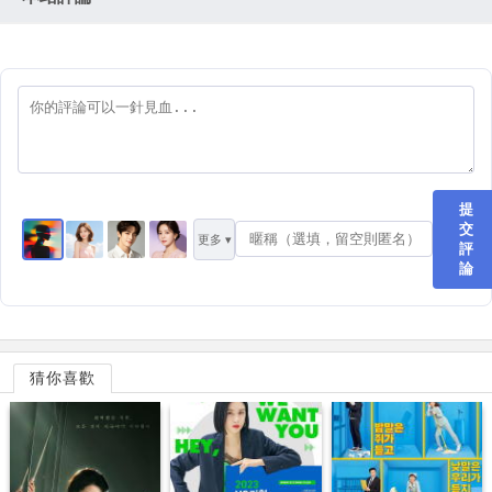
提
交
更多 ▾
評
論
猜你喜歡