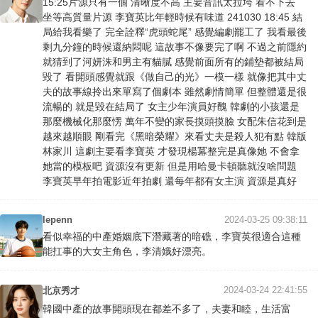
15:25片源只有一個 清晰度不高 主要音訊太拉垮 看不下去
坐等高質量片源 李寶英比年輕時候有味道 241030 18:45 結
局給我看樂了 完全詮釋“虎頭蛇尾” 感覺編劇罷工了 我看最後
剩九分鐘的時候還納悶呢 這故事不像要完了啊 不過之前隱約
就猜到了河妍洙和男主有貓膩 感覺前面所有的鋪墊都被結局
毀了 看開頭感覺就跟《做自己的光》一模一樣 就像把其中丈
夫的故事線拎出來單寫了個劇本 雖然劇情簡單 但整體還是很
流暢的 就是毀在結局了 女主少年演員好醜 韓劇的小孩還是
那麼機械化那麼愣 萬年不變的家長摸頭摸臉 女配朱信花到是
越來越順眼 剛看完《黑暗榮耀》來看丈夫是殺人犯有點 韓版
林家川 這劇主要看李寶英 才發現楊冪整完是真像她 不會拿
她當的模板吧 資源沒有更新 但是用哈曼卡頓聽就沒啥問題
李寶英早年拍電影近年拍劇 還每年都有女主演 資源是真好
lepenn
2024-03-25 09:38:11
看似幸福的中產婚姻底下潛藏著的暗礁，李寶英很適合這種
能扛事的大女主角色，李清娥好漂亮。
2024-03-24 22:41:55
北京秀才
韓國中產的故事開頭現在都差不多了，夫妻和睦，生活富