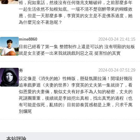
裕，宛如童話，然後沒有任何徵兆支離破碎，之前那麼多年
一起生活依然不知根知底。一場不清不楚宿醉帶來的蝴蝶效
應，但是一天那麼多事，李寶英的女主是不是佛系過度，她
為什麼完全不著急呢？
mine8860
2024-03-24 21:41:15
目前已經看了第一集 整體制作上還是可以的 沒有明顯的短板
就是女主婆婆一出來我就跳戲到惡之花 挺害怕的其實
2024-03-24 07:51:29
夯
設定像是《消失的她》性轉版，懸疑氛圍拉滿！開場好幾段
追車戲夢迴《夫妻的世界》李寶英的丈夫第一集就掛了，看
似恩愛的夫妻倆，貌似丈夫有好多不為人知的秘密，丈夫的
死謎團重重，後續就是李姐挖出真相，找出真兇的過程（也
有可能是假死，亂猜的）目前節奏質感都是上乘，只求千萬
別爛尾
本站評論