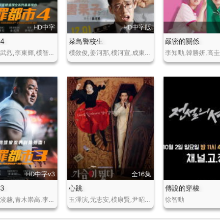
HD中字
HD中字版
4
菜鳥警校生
嚴密的關係
馬東錫,金武烈,李東輝,樸智煥,李主儐,金敏載,金英熊
樸敘俊,姜河那,樸河宣,成東日,裴侑藍,高俊
HD中字v3
全16集
3
心跳
傳說的穿梭
馬東錫,李浚赫,青木崇高,李凡秀,金敏載,全錫浩,高圭弼
玉澤演,元志安,樸康賢,尹昭熙,尹炳熙,高圭弼,金仁權
徐智勳