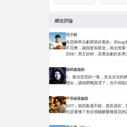
網友評論
宅子路
在恐怖單元劇裡算好看的，但bu
不完整，讓我更加窒息，我太想看
扔掉》男主好帥，其實這劇好多男
貓咪建築師
1、最沒意思的一集，失去女兒的媽
態女，讓他閉嘴真理了，也不排除是
甲等碳基軀殼
8/27：第四集還不錯，貧富差距
但是看懂了有在借鑑解憂雜貨店的