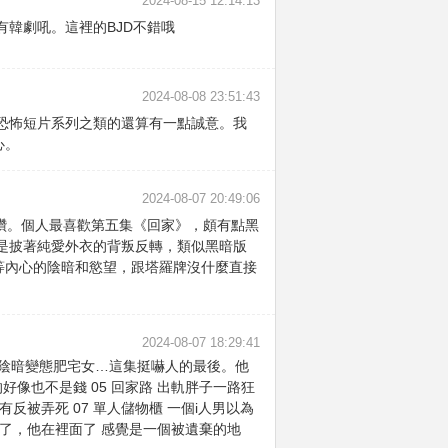
2024-08-15 12:14:13
韓劇吼。這裡的BJD不錯哦
2024-08-08 23:51:43
恐怖短片系列之類的還算有一點誠意。我
心。
2024-08-07 20:49:06
鑽。個人最喜歡第五集《回家》，頗有點黑
是披著純愛外衣的背叛反轉，類似黑暗版
等內心的陰暗和慾望，跟塔羅牌沒什麼直接
2024-08-07 18:29:41
 可怕的陰暗變態肥宅女…這集挺嚇人的最後。他
像也不是錢 05 回家路 出軌胖子一路狂
反被弄死 07 單人儲物櫃 一個i人男以為
了，他在裡面了 感覺是一個被遺棄的地