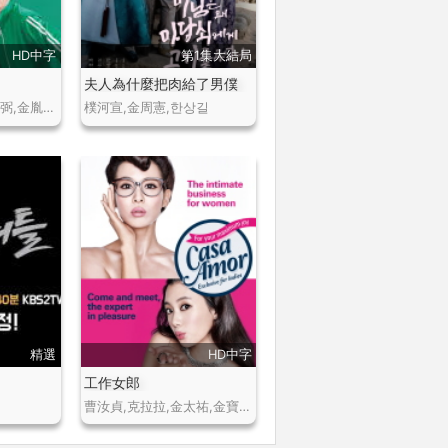
HD中字
第1集大結局
夫人為什麼把肉給了男僕
李知勳,韓勝妍,高圭弼,金胤成,李宥俊,鄭愛延
樸河宣,金周憲,한상길
精選
HD中字
工作女郎
曹汝貞,克拉拉,金太祐,金寶妍,羅美蘭,金基天,趙在允