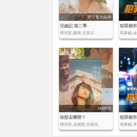
第12集大結局
兒媳記 第二季
犯罪都市
樸河宣,權律,文喜京
HD中字
你想去哪裡？
犯罪都市
樸河宣,金南熙,全錫浩