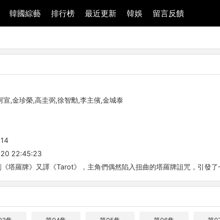
韓國綜藝
排行榜
最近更新
韓娛
留言反饋
河宣,金珍榮,高圭弼,徐智勳,李主儐,金城泰
-14
20 22:45:23
《塔羅牌》又譯《Tarot》，主角們偶然陷入扭曲的塔羅牌詛咒，引發了