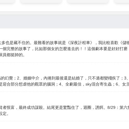
g太多也是藏不住的。最難看的故事就是《深夜計程車》，我比較喜歡《儲
一個完整的故事了，比如那個女的怎麼進去的！！這個劇本要是好好打磨
演員都挺帥的。
的幻覺；2、婚姻中介，內捲到最後還是結婚了，只不過都變殘疾了；3、
迎合部分想虐他的觀眾的腦洞；4、全劇最佳，sky混合寄生蟲；6、女
，貧者恨富，最終成功謀殺。結尾更是驚豔住了，迴圈，誘餌。8/29：第六
設定。