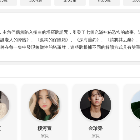
03集
第04集
第05集
第06集
第0
t》，主角們偶然陷入扭曲的塔羅牌詛咒，引發了七個充滿神秘恐怖的故事
聖誕老人的降臨》、《孤獨的保險箱》、《深海垂釣》、《請將其丟棄》
眾將在每一集中發現象徵性的塔羅牌，這些牌根據不同的解讀方式具有雙
貞
樸河宣
金珍榮
演員
演員