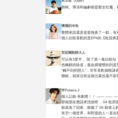
冥王星（Ojas）
剪輯。導演和編劇都是厭女狂魔，
懊惱的冷魚
整體來說還是老套拖沓了一點，有
個人比較喜歡的是EP4的【租賃媽
宮廷閹割師大人
可以有3星半， 除了第一集比較
色幽默的味道；最血腥變態的則是
“觸不到的戀人”，非常喜歡揭曉
聯絡，就算沒有這個元素也毫不影
🍑Polaris.J
個人記錄 有劇透！！ —— —— —
那個朋友應該來找他呀… 04 租
殺就為了回家…殺瘋了 06 願者上
有另一個世界，和對面的人一直在