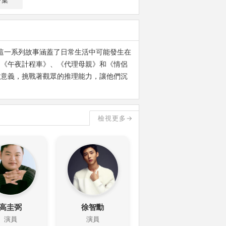
7集
。這一系列故事涵蓋了日常生活中可能發生在
、《午夜計程車》、《代理母親》和《情侶
重意義，挑戰著觀眾的推理能力，讓他們沉
檢視更多→
高圭弼
徐智勳
演員
演員