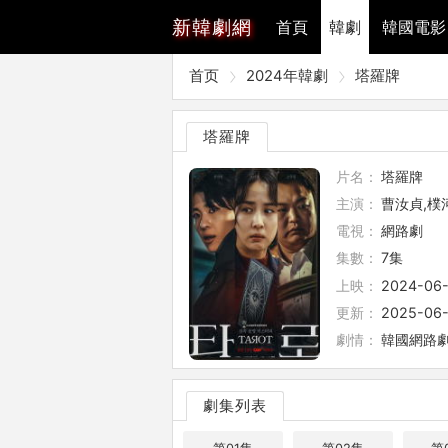
新
韓劇網
首頁
韓劇
韓國電影
首页
2024年韓劇
塔羅牌
塔羅牌
片名：
塔羅牌
主演：
曹汝貞,樸
電視：
網路劇
集數：
7集
上映：
2024-06
更新：
2025-06-
劇情：
韓國網路劇
劇集列表