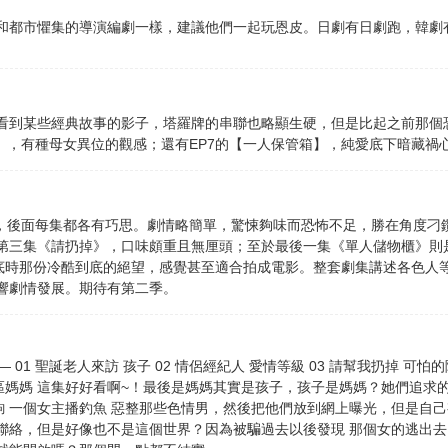
和都市懼集的導演編劇一樣，建議他們一起玩恩皮。日劇有日劇跑，韓劇有
看到某些經典故事的影子，塔羅牌的串聯也略顯生硬，但是比起之前那個
】，有種母女異位的觀感；還有EP7的【一人保管箱】，純愛底下暗藏禍
拉，後面每集都各有巧思。劇情略簡單，驚悚夠味而恐怖不足，勝在角度刁
第三集《請扔掉》，口味頗重且無厘頭；至於最後一集《單人儲物櫃》則
謎底時那份冷酷到底的絕望，感覺甚至適合拍成電影。整套劇集講述各色人
響劇情發展。期待有第二季。
— 01 聖誕老人來訪 孩子 02 情侶經紀人 愛情等級 03 請幫我扔掉
房區媽媽 這集好好看啊~！最後是媽媽其實是孩子，孩子是媽媽？她們追求的好
鉤 一個女主播釣魚 惡整那些色情男，然後把他們放到網上曝光，但是自己有
聯絡，但是好像也不是這個世界？因為被騙過去以後發現 那個女的逃出去