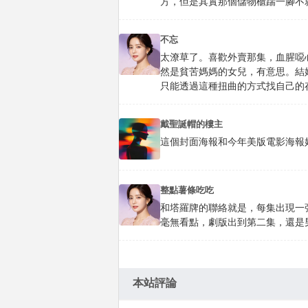
方，但是其實那個儲物櫃踹一腳不
不忘
太潦草了。喜歡外賣那集，血腥噁
然是貧苦媽媽的女兒，有意思。結
只能透過這種扭曲的方式找自己的
戴聖誕帽的樓主
這個封面海報和今年美版電影海報
整點薯條吃吃
和塔羅牌的聯絡就是，每集出現一
毫無看點，劇版出到第二集，還是
本站評論