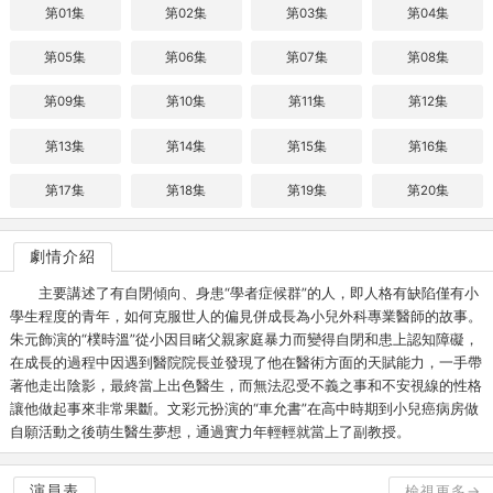
第01集
第02集
第03集
第04集
第05集
第06集
第07集
第08集
第09集
第10集
第11集
第12集
第13集
第14集
第15集
第16集
第17集
第18集
第19集
第20集
劇情介紹
主要講述了有自閉傾向、身患“學者症候群”的人，即人格有缺陷僅有小
學生程度的青年，如何克服世人的偏見併成長為小兒外科專業醫師的故事。
朱元飾演的“樸時溫”從小因目睹父親家庭暴力而變得自閉和患上認知障礙，
在成長的過程中因遇到醫院院長並發現了他在醫術方面的天賦能力，一手帶
著他走出陰影，最終當上出色醫生，而無法忍受不義之事和不安視線的性格
讓他做起事來非常果斷。文彩元扮演的“車允書”在高中時期到小兒癌病房做
自願活動之後萌生醫生夢想，通過實力年輕輕就當上了副教授。
演員表
檢視更多→