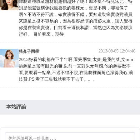
韓劇這種職業題材劇越拍越好了呢！原本挺不待見朱元，特
別是他還號稱像我最喜歡的姜棟元，更是不爽，哪裡像了
啊？不過不得不說，確實演得不錯，要知道裝瘋賣傻對演員
來說還是挺不容易的，因為很容易演的痕跡太重，讓人覺得
你是在裝瘋賣傻。目前看來還很和諧，當然也因為文彩媛演
得好。 目前看來，期待
2013-08-05 12:04:46
豬鼻子同學
2013好看的劇都在下半年啊,看完兩集,太爽,是我的菜,文mm
挑劇還是蠻有眼光的嘛,以前一直對朱元無感,他的劇要麼不
看,要麼看一點棄,不過不得不說,在這劇裡面角色深得我心,演
技贊.PS:看了三集我就看不下去了。。。
本站評論