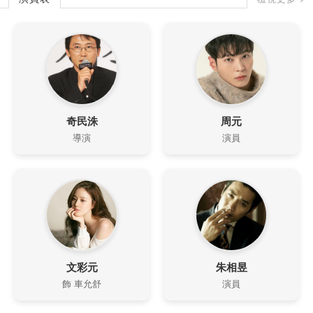
奇民洙
周元
導演
演員
文彩元
朱相昱
飾 車允舒
演員