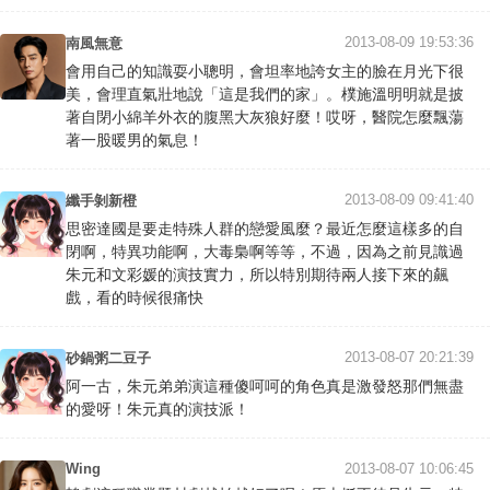
2013-08-09 19:53:36
南風無意
會用自己的知識耍小聰明，會坦率地誇女主的臉在月光下很
美，會理直氣壯地說「這是我們的家」。樸施溫明明就是披
著自閉小綿羊外衣的腹黑大灰狼好麼！哎呀，醫院怎麼飄蕩
著一股暖男的氣息！
2013-08-09 09:41:40
纖手剝新橙
思密達國是要走特殊人群的戀愛風麼？最近怎麼這樣多的自
閉啊，特異功能啊，大毒梟啊等等，不過，因為之前見識過
朱元和文彩媛的演技實力，所以特別期待兩人接下來的飆
戲，看的時候很痛快
2013-08-07 20:21:39
砂鍋粥二豆子
阿一古，朱元弟弟演這種傻呵呵的角色真是激發怒那們無盡
的愛呀！朱元真的演技派！
Wing
2013-08-07 10:06:45