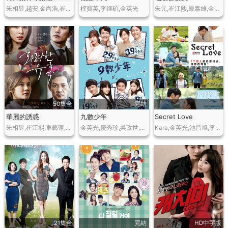
朱相昱,趙安,金尚浩,崔宇植
樸寶英,李鍾碩,金英光
朱元,崔江熙,嚴泰雄,金敏瑞,黃燦盛,金敏瑞,張英南,孫鎮英
50集全
完結
華麗的誘惑
九數少年
Secret Love
朱相昱,崔江熙,車藝蓮,南柱赫,金賽綸
金英光,慶秀珍,吳政世,劉多仁,陸星材
Kara,金英光,池昌旭,李光洙,延宇振,裴秀彬
21集全
完結
HD中字版