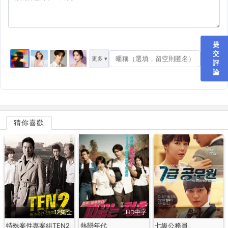
提
交
更多 ▾
評
論
猜你喜歡
12集全
HD中字
特殊案件專案組TEN2
熱戀年代
七級公務員