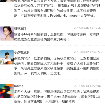
朱元的表演不是我喜歡的方式，看過他兩部劇，感覺都處理
得比較程式化，沒有打動我。 想看暖心男主和戀愛劇的可以
進了，如果是衝著自閉症醫生的成長故事，或者想看醫療
劇，可以右轉進美劇版，Freddie Highmore小天使等你。
2014-03-16 19:12:47
格林童話
關於小兒外科的醫療劇，溫馨治癒，演員演技爆棚，立志以
後能成為金載道這樣的醫學主刀教授！
2013-09-12 17:45:55
小夕在流浪
高能的開頭，低走的劇情。從呆萌男主開始，以為要開始激
萌戀情，或者自閉症天才大顯身手，變成了伏線千里醫院鬥
爭，呆萌男主變成呆傻闖禍無極限，戀情遲遲不展開的拖拖
拖拖。ps：我彩元的劇，追完吧。
momo
2013-08-14 15:25:07
走向不大好，矯情。演技這個東西見仁見智的，我就覺得朱
元的自閉症演的不好，去年ataru也是這個病，那個演的比這
個好。到目前第6集，只能說很一般的韓劇