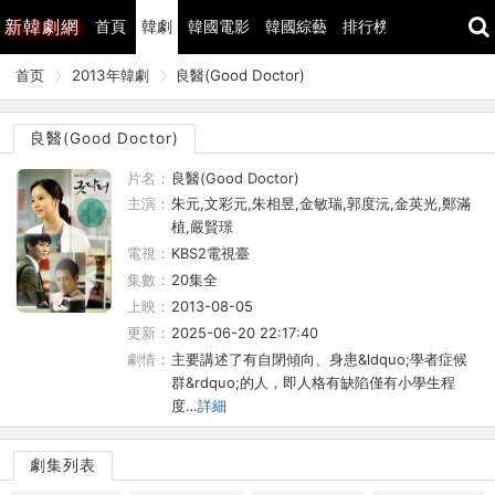
新
韓劇網
首頁
韓劇
韓國電影
韓國綜藝
排行榜
最近更新
首页
2013年韓劇
良醫(Good Doctor)
良醫(Good Doctor)
片名：
良醫(Good Doctor)
主演：
朱元,文彩元,朱相昱,金敏瑞,郭度沅,金英光,鄭滿
植,嚴賢璟
電視：
KBS2電視臺
集數：
20集全
上映：
2013-08-05
更新：
2025-06-20 22:17:40
劇情：
主要講述了有自閉傾向、身患&ldquo;學者症候
群&rdquo;的人，即人格有缺陷僅有小學生程
度…
詳細
劇集列表