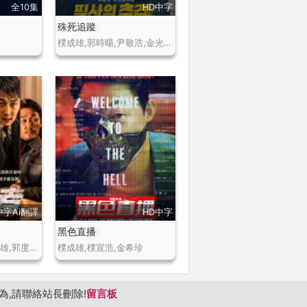
全10集
HD中字
殊死追蹤
樸成雄,郭時暘,尹敬浩,金光奎,鄭幼貞,申承煥,樸孝朱
中字Ai翻譯
HD中字
黑色直播
鄭雨盛,金南佶,樸成雄,郭度沅,金俊翰,李伊利雅,樸柔娜
樸成雄,樸宣浩,金希珍
,請聯絡站長刪除!
留言板