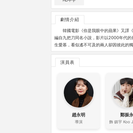
HD中字
劇情介紹
韓國電影《你是我眼中的蘋果》又譯《那些年
編自九把刀同名小說，影片以2000年代
生愛慕，看似遙不可及的兩人卻因彼此的
演員表
趙永明
鄭振
導演