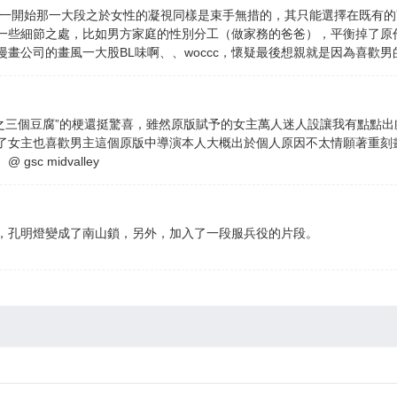
事一開始那一大段之於女性的凝視同樣是束手無措的，其只能選擇在既有
一些細節之處，比如男方家庭的性別分工（做家務的爸爸），平衡掉了原作既
畫公司的畫風一大股BL味啊、、woccc，懷疑最後想親就是因為喜歡男
分之三個豆腐”的梗還挺驚喜，雖然原版賦予的女主萬人迷人設讓我有點點
了女主也喜歡男主這個原版中導演本人大概出於個人原因不太情願著重刻
c midvalley
，孔明燈變成了南山鎖，另外，加入了一段服兵役的片段。