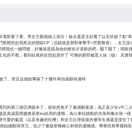
新電影看了看。男女主顏值線上加分！振永還是太好看了以至於缺了點“笨
鬥那裡想起我死去的戀綜CP（沒錯就是那對拳擊手+芭蕾舞者），女主說
那裡我也一臉問號，好像就是因為他幼稚你才喜歡的吧...罷了罷了；唱
土化的不戳；看到結尾終於想起原作了 可憐的新郎被眾人抹（咳） 其實
人臉了。而且這個故事隔了十幾年再拍就顯得過時
看到的第三個亞洲版本了，卻依然免不了被感動落淚，為正直少女x中二
越是真誠質樸越會迎來be結局的遺憾，為公車站跳動的水珠和像水珠一
淨可愛的氣質（以及有趣的吐槽）和女主白淨挺拔的優等生感還是撐住了
突然結婚顯得突兀，也少了臺版那種錐心刺骨的遺憾感。畢業快剪華麗精