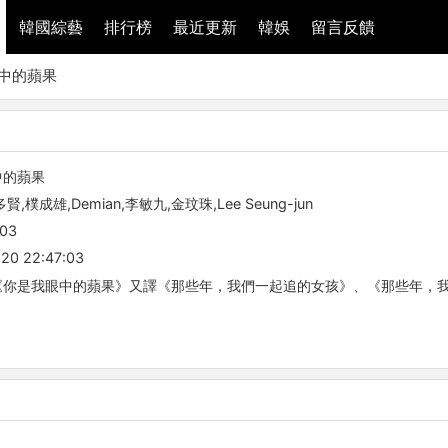
韓國綜藝
排行榜
最近更新
韓娛
留言反饋
中的蘋果
中的蘋果
,樸成雄,Demian,李敏九,金玟珠,Lee Seung-jun
-03
20 22:47:03
《你是我眼中的蘋果》又譯《那些年，我們一起追的女孩》、《那些年，