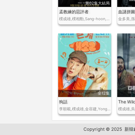
第02集大結局
孟教練的惡評者
血謎拼
樸成雄,樸相勳,Sang-hoon,Park,崔秉默,金澤,吳賢重,裴海善
全12集
狗話
The W
李順載,樸成雄,金容建,Yong-gun,Kim,孔璨,李水京,李多斌,Da,Bin-Lee
Copyright © 2025
新韓