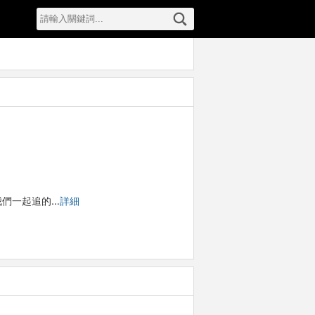
我們一起追的…
詳細