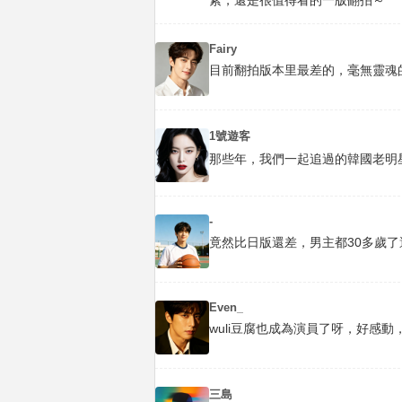
素，還是很值得看的一版翻拍～
Fairy
目前翻拍版本里最差的，毫無靈魂
1號遊客
那些年，我們一起追過的韓國老明
-
竟然比日版還差，男主都30多歲
Even_
wuli豆腐也成為演員了呀，好感
三島