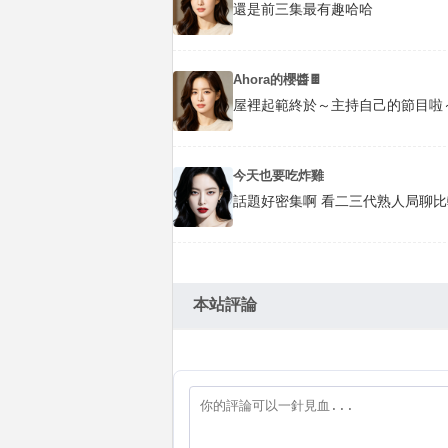
還是前三集最有趣哈哈
Ahora的櫻醬🍫
屋裡起範終於～主持自己的節目啦
今天也要吃炸雞
話題好密集啊 看二三代熟人局聊
本站評論