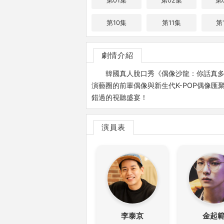
第01集
第02集
第
第10集
第11集
第
劇情介紹
韓國真人脫口秀《偶像沙龍：你話真多》又譯《
演藝圈的前輩偶像與新生代K-POP偶像
錯過的視聽盛宴！
演員表
李泰京
金起