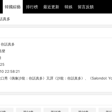
韓國綜藝
排行榜
最近更新
韓娛
留言反饋
話真多
：你話真多
昌燮
臺
-25
10 22:58:21
秀《偶像沙龍：你話真多》又譯《沙龍：你話真多》、《Salondol: You a