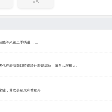
自己
個能等來第二季嗎還… …
後代在表演節目時倡談什麼是綜藝，讓自己演很大。
常駐，其次是歐尼和喬那丹