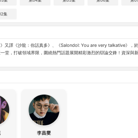
03集
第04集
第05集
第06集
第0
12集
沙龍：你話真多》、《Salondol: You are very talkative
匯聚一堂，打破領域界限，圍繞熱門話題展開精彩激烈的辯論交鋒！資深與
範
李昌燮