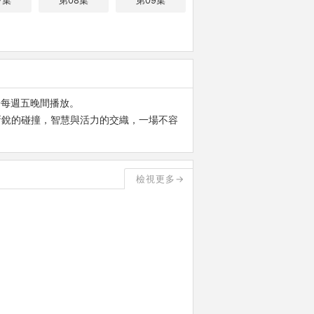
7集
第08集
第09集
》，於每週五晚間播放。
新銳的碰撞，智慧與活力的交織，一場不容
檢視更多→