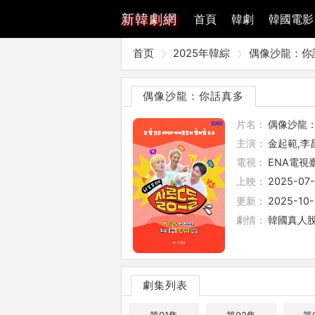
新
韓劇網
首頁
韓劇
韓國電影
首页
2025年韓綜
偶像沙龍：你
偶像沙龍：你話真多
片名：
偶像沙龍
主演：
金起範,李
電視：
ENA電視
上映：
2025-07
更新：
2025-10-
劇情：
韓國真人脫口
劇集列表