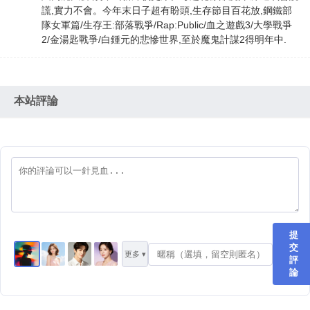
謊,實力不會。今年末日子超有盼頭,生存節目百花放,鋼鐵部
隊女軍篇/生存王:部落戰爭/Rap:Public/血之遊戲3/大學戰爭
2/金湯匙戰爭/白鍾元的悲慘世界,至於魔鬼計謀2得明年中.
本站評論
提
交
更多 ▾
評
論