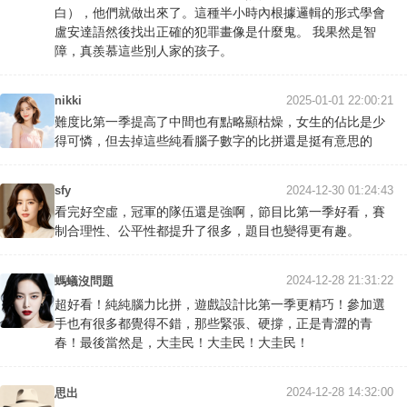
白），他們就做出來了。這種半小時內根據邏輯的形式學會
盧安達語然後找出正確的犯罪畫像是什麼鬼。 我果然是智
障，真羨慕這些別人家的孩子。
nikki
2025-01-01 22:00:21
難度比第一季提高了中間也有點略顯枯燥，女生的佔比是少
得可憐，但去掉這些純看腦子數字的比拼還是挺有意思的
sfy
2024-12-30 01:24:43
看完好空虛，冠軍的隊伍還是強啊，節目比第一季好看，賽
制合理性、公平性都提升了很多，題目也變得更有趣。
2024-12-28 21:31:22
螞蟻沒問題
超好看！純純腦力比拼，遊戲設計比第一季更精巧！參加選
手也有很多都覺得不錯，那些緊張、硬撐，正是青澀的青
春！最後當然是，大圭民！大圭民！大圭民！
2024-12-28 14:32:00
思出