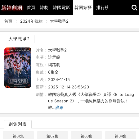
新
韓劇網
首頁
韓劇
韓國電影
韓國綜藝
排行榜
最近更新
首页
2024年韓綜
大學戰爭2
大學戰爭2
片名：
大學戰爭2
主演：
許丞範
電視：
網路劇
集數：
8集全
上映：
2024-11-15
更新：
2025-12-14 23:56:20
劇情：
韓國綜藝真人秀《大學戰爭2》又譯《Elite Leag
ue Season 2》，一場純粹腦力的巔峰對決！
韓…
詳細
劇集列表
第01集
第02集
第03集
第04集