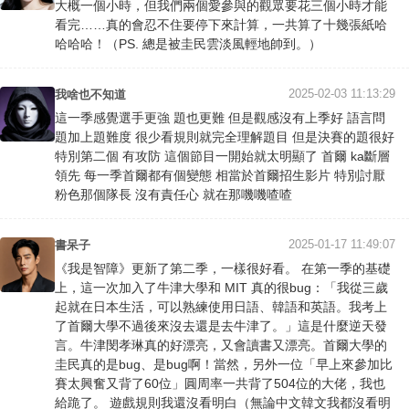
大概一個小時，但我們兩個愛參與的觀眾要花三個小時才能
看完……真的會忍不住要停下來計算，一共算了十幾張紙哈
哈哈哈！（PS. 總是被圭民雲淡風輕地帥到。）
2025-02-03 11:13:29
我啥也不知道
這一季感覺選手更強 題也更難 但是觀感沒有上季好 語言問
題加上題難度 很少看規則就完全理解題目 但是決賽的題很好
特別第二個 有攻防 這個節目一開始就太明顯了 首爾 ka斷層
領先 每一季首爾都有個變態 相當於首爾招生影片 特別討厭
粉色那個隊長 沒有責任心 就在那嘰嘰喳喳
2025-01-17 11:49:07
書呆子
《我是智障》更新了第二季，一樣很好看。 在第一季的基礎
上，這一次加入了牛津大學和 MIT 真的很bug：「我從三歲
起就在日本生活，可以熟練使用日語、韓語和英語。我考上
了首爾大學不過後來沒去還是去牛津了。」這是什麼逆天發
言。牛津閔孝琳真的好漂亮，又會讀書又漂亮。首爾大學的
圭民真的是bug、是bug啊！當然，另外一位「早上來參加比
賽太興奮又背了60位」圓周率一共背了504位的大佬，我也
給跪了。 遊戲規則我還沒看明白（無論中文韓文我都沒看明