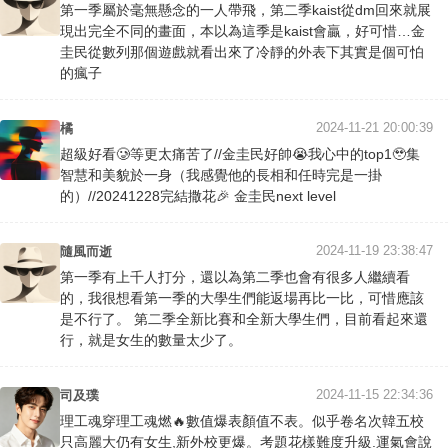
第一季屬於毫無懸念的一人帶飛，第二季kaist從dm回來就展
現出完全不同的畫面，本以為這季是kaist會贏，好可惜…金
圭民從數列那個遊戲就看出來了冷靜的外表下其實是個可怕
的瘋子
2024-11-21 20:00:39
橘
超級好看🥲等更太痛苦了//金圭民好帥😭我心中的top1🥹集
智慧和美貌於一身（我感覺他的長相和任時完是一掛
的）//20241228完結撒花🎉 金圭民next level
2024-11-19 23:38:47
隨風而逝
第一季有上千人打分，還以為第二季也會有很多人繼續看
的，我很想看第一季的大學生們能返場再比一比，可惜應該
是不行了。 第二季全新比賽和全新大學生們，目前看起來還
行，就是女生的數量太少了。
2024-11-15 22:34:36
司及璞
理工魂穿理工魂燃🔥數值爆表顏值不表。似乎卷名次韓五校
只高麗大仍有女生,新外校更爆。考題花樣難度升級.運氣會說