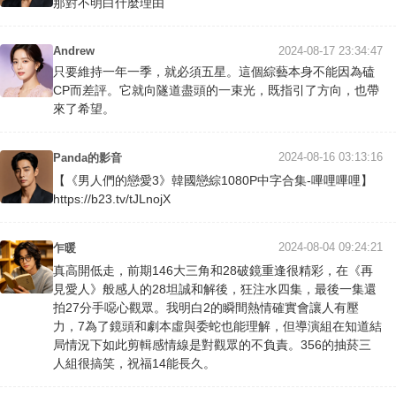
那對不明白什麼理由
Andrew
2024-08-17 23:34:47
只要維持一年一季，就必須五星。這個綜藝本身不能因為磕
CP而差評。它就向隧道盡頭的一束光，既指引了方向，也帶
來了希望。
2024-08-16 03:13:16
Panda的影音
【《男人們的戀愛3》韓國戀綜1080P中字合集-嗶哩嗶哩】
https://b23.tv/tJLnojX
2024-08-04 09:24:21
乍暖
真高開低走，前期146大三角和28破鏡重逢很精彩，在《再
見愛人》般感人的28坦誠和解後，狂注水四集，最後一集還
拍27分手噁心觀眾。我明白2的瞬間熱情確實會讓人有壓
力，7為了鏡頭和劇本虛與委蛇也能理解，但導演組在知道結
局情況下如此剪輯感情線是對觀眾的不負責。356的抽菸三
人組很搞笑，祝福14能長久。