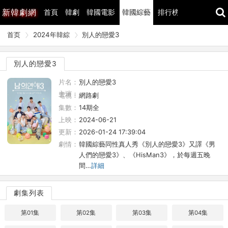
新
韓劇網
首頁
韓劇
韓國電影
韓國綜藝
排行榜
最近更新
首页
2024年韓綜
別人的戀愛3
別人的戀愛3
片名：
別人的戀愛3
主演：
電視：
網路劇
集數：
14期全
上映：
2024-06-21
更新：
2026-01-24 17:39:04
劇情：
韓國綜藝同性真人秀《別人的戀愛3》又譯《男
人們的戀愛3》、《HisMan3》，於每週五晚
間…
詳細
劇集列表
第01集
第02集
第03集
第04集