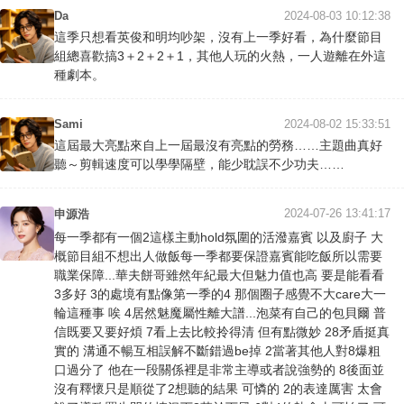
Da
2024-08-03 10:12:38
這季只想看英俊和明均吵架，沒有上一季好看，為什麼節目
組總喜歡搞3＋2＋2＋1，其他人玩的火熱，一人遊離在外這
種劇本。
Sami
2024-08-02 15:33:51
這屆最大亮點來自上一屆最沒有亮點的勞務……主題曲真好
聽～剪輯速度可以學學隔壁，能少耽誤不少功夫……
2024-07-26 13:41:17
申源浩
每一季都有一個2這樣主動hold氛圍的活潑嘉賓 以及廚子 大
概節目組不想出人做飯每一季都要保證嘉賓能吃飯所以需要
職業保障...華夫餅哥雖然年紀最大但魅力值也高 要是能看看
3多好 3的處境有點像第一季的4 那個圈子感覺不大care大一
輪這種事 唉 4居然魅魔屬性離大譜...泡菜有自己的包貝爾 普
信既要又要好煩 7看上去比較拎得清 但有點微妙 28矛盾挺真
實的 溝通不暢互相誤解不斷錯過be掉 2當著其他人對8爆粗
口過分了 他在一段關係裡是非常主導或者說強勢的 8後面並
沒有釋懷只是順從了2想聽的結果 可憐的 2的表達厲害 太會