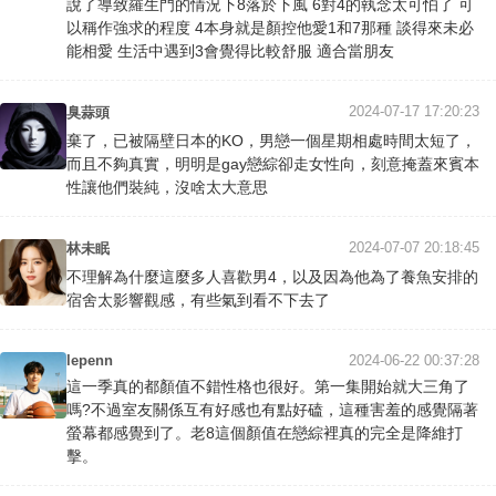
說了導致羅生門的情況下8落於下風 6對4的執念太可怕了 可
以稱作強求的程度 4本身就是顏控他愛1和7那種 談得來未必
能相愛 生活中遇到3會覺得比較舒服 適合當朋友
2024-07-17 17:20:23
臭蒜頭
棄了，已被隔壁日本的KO，男戀一個星期相處時間太短了，
而且不夠真實，明明是gay戀綜卻走女性向，刻意掩蓋來賓本
性讓他們裝純，沒啥太大意思
2024-07-07 20:18:45
林未眠
不理解為什麼這麼多人喜歡男4，以及因為他為了養魚安排的
宿舍太影響觀感，有些氣到看不下去了
lepenn
2024-06-22 00:37:28
這一季真的都顏值不錯性格也很好。第一集開始就大三角了
嗎?不過室友關係互有好感也有點好磕，這種害羞的感覺隔著
螢幕都感覺到了。老8這個顏值在戀綜裡真的完全是降維打
擊。