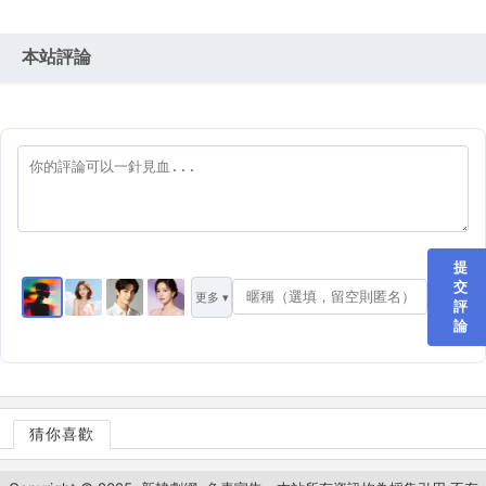
本站評論
提
交
更多 ▾
評
論
猜你喜歡