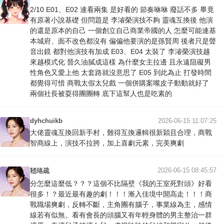
2/10 E01、E02 連看兩集 是好看的 節奏咻咻 廢話不多 畢竟
有原著小說基礎 但問題是 李濬榮演技不夠 靈魂互換後 他演
的還是原本的自己 一個創立自己商業帝國的人 怎麼可能連基
本城府、面不改色都沒有 偏偏他要演的是孫賢周 後者只是聲
音出鏡 都對他演技有加成 E03、E04 太裝了 李濬榮演技越
來越模式化 晉久油膩成這樣 為什麼女主拉邊 且永遠阻礙男
性角色又愛上他 太套路就沒意思了 E05 到此為止 打發時間
都覺得可惜 商戰太假太兒戲 一個併購案嘴皮子動動就好了
兩個社長被耍得團團轉 底下這幫人也是吃素的
dyhchuikb
2026-06-15 11:07:25
大佬靈魂互換回新手村，難得互換邏輯很新穎且合理，商戰
智商線上，演技不拉胯，加上喜劇元素，完美爽劇
2026-06-15 08:45:57
嵇珞疏
分怎麼這麼低？？？這個不比隔壁《我的王室死對頭》好看
很多！？最近最有趣的劇！！！漸入佳境中開高走！！！商
戰職場爽劇，反轉不斷，主角團有腦子，事業線為主，感情
線若有似無。看有會長的頭腦又有年輕身體的男主整治一群