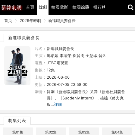
新
韓劇網
首頁
韓劇
韓國電影
韓國綜藝
排行榜
最近更新
首页
2026年韓劇
新進職員姜會長
新進職員姜會長
片名：
新進職員姜會長
主演：
鄭彩娟,李濬榮,孫賢周,全慧珍,晉久
電視：
JTBC電視臺
集數：
12集
上映：
2026-06-06
更新：
2026-07-05 23:58:00
劇情：
韓劇《新進職員姜會長》又譯《新進社員姜會
長》、《Suddenly Intern》，接檔《努力克
服…
詳細
劇集列表
第01集
第02集
第03集
第04集