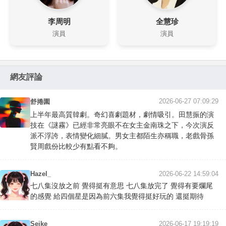
李周明
全慧珍
演員
演員
網友評論
2026-06-27 07:09:29
舒捲園
上半年最高質韓劇。奇幻喜劇題材，劇情吸引。田慧振的演
技在《謎霧》已經非常亮眼不在女主金南珠之下，今次演反
派不浮誇，表情變化細膩。男女主都陌生亦稱職，老戲骨孫
賢周戲份比較少有點看不夠。
Hazel_
2026-06-22 14:59:04
七八集沒放之前 覺得挺有意思 七八集放完了 覺得有要爛尾
的感覺 給四個星是因為前六集我覺得挺好玩的 還挺期待
Seike
2026-06-17 19:19:19