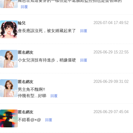
羅恩世知道要穿的一樣但是不遮臉給監控拍也是蠻智障的
回覆
2026-07-04 17:49:52
輪兒
會長應該沒死，被女婿藏起來了
回覆
2026-06-29 15:22:55
匿名網友
小女兒演技有待進步，稍嫌僵硬
回覆
2026-06-29 09:31:02
匿名網友
男主角不醜啊!!
仲幾有型...好睇
回覆
2026-06-29 07:45:04
匿名網友
不錯看@×@
回覆