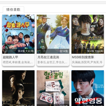
猜你喜歡
第8集大結局
全14集
第4集大結局
超能路人甲
月亮在江邊流淌
MSS特別搜查隊
樸恩斌,車銀優,金海淑,孫賢周,林成宰,崔大勳,裴奈拏
姜泰伍,金世正,李信永,洪秀珠,晉久
吳滿錫,孫賢周,尹海英,等