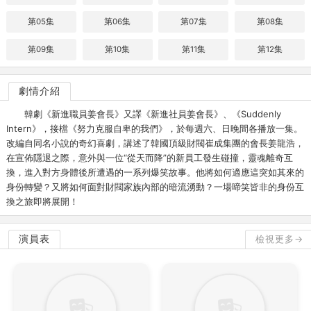
第05集
第06集
第07集
第08集
第09集
第10集
第11集
第12集
劇情介紹
韓劇《新進職員姜會長》又譯《新進社員姜會長》、《Suddenly
Intern》，接檔《努力克服自卑的我們》，於每週六、日晚間各播放一集。
改編自同名小說的奇幻喜劇，講述了韓國頂級財閥崔成集團的會長姜龍浩，
在宣佈隱退之際，意外與一位“從天而降”的新員工發生碰撞，靈魂離奇互
換，進入對方身體後所遭遇的一系列爆笑故事。他將如何適應這突如其來的
身份轉變？又將如何面對財閥家族內部的暗流湧動？一場啼笑皆非的身份互
換之旅即將展開！
演員表
檢視更多→