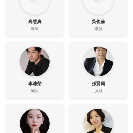
高慧真
吳俊赫
導演
導演
李濬榮
孫賢周
演員
演員