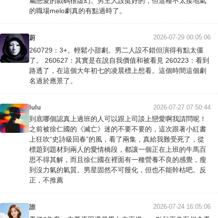
屬戀愛的戲碼很虛幻。男主人設挺好的，但這種不太接地氣
的職場melo劇真的有點過時了。
2026-07-29 00:05:06
蔚
260729：3+。輕鬆小甜劇。男二人設不錯但演得有點太僵
了。 260627：其實是在說自我價值和被看見 260223：看到
路透了，在這個大年初七的凌晨標上想看。這個時間這個劇
名過於應景了。
lulu
2026-07-27 07:50:44
到底哪個認真上過班的人可以跟上司談上戀愛啊我請問呢！
之前被徐仁國的《滅亡》迷的不要不要的，這次跟著小紅書
上狂吹“史詩級回春”的風，看了兩集，真給我難受死了，從
標題到題材到兩人的愛情橋段，都讓一個正在上班的牛馬百
思不得其解，而且徐仁國在裡面有一種營養不良的感覺，瘦
到沒力氣的氣質。男星固然不可饅化，但也不能幹枯吧。反
正，不推薦
2026-07-24 16:05:06
誰