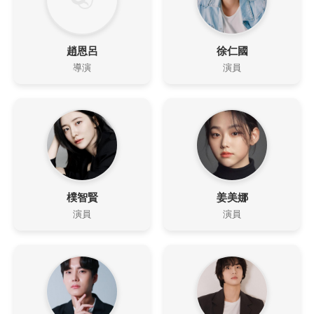
趙恩呂
徐仁國
導演
演員
樸智賢
姜美娜
演員
演員