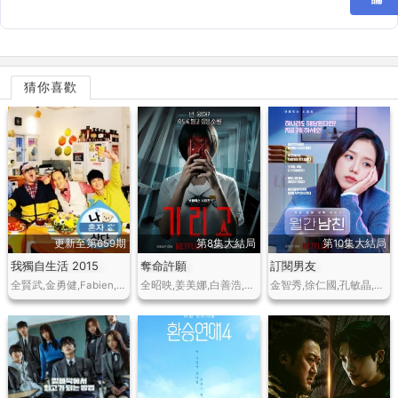
猜你喜歡
更新至第659期
第8集大結局
第10集大結局
我獨自生活 2015
奪命許願
訂閱男友
全賢武,金勇健,Fabien,金光奎,Defconn,陸重完,金泰元,李成宰,徐仁國,安七炫,梁耀燮等
全昭映,姜美娜,白善浩,玄宇錫,李孝制,全素妮,盧在元
金智秀,徐仁國,孔敏晶,金雅永,賀營 ,樸海潾,李洙赫