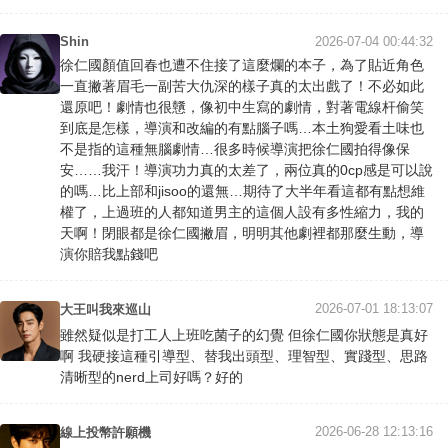
Shin
2026-07-04 00:44:32
徐仁國顏值回春也遭不住接了這麼爛的本子，為了貼近角色
一直撇著眉毛一副苦大仇深的樣子真的太出戲了！不必如此
還原吧！劇情也很戇，像初中生寫的劇情，對著電線杆偷笑
到底是怎樣，導演和改編的有點腦子嗎…本土狗愛看土味也
不是指的這種無腦劇情…很多時候導演把徐仁國拍得像保
安……我汗！導演功力真的太差了，兩位真的0cp感是可以說
的嗎…比上部和jisoo的還無…期待了大半年看這都有點想維
權了，上過班的人都知道男主的這個人設有多性縮力，我的
天啊！閉眼都是徐仁國撇眉，明明其他劇裡都那麼生動，導
演你賠我點錢吧
2026-07-01 18:13:07
大王叫我來巡山
雖然疑似是打工人上班吃菌子的幻覺 但徐仁國你狀態是真好
啊 我硬接這種引導型、替我出頭型、理智型、實踐型、思路
清晰型的nerd上司好嗎？好的
2026-06-28 12:13:16
線上投幣許願機