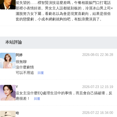
挺失望的……樸智賢演技這麼差嗎，午餐相親躲門口打電話
那裡小表情好差。男女主人設都挺刻板的，冷漠冰山男上司×
灑脫努力女下屬，看劇名以為會是現實喜劇向，結果是很俗
套的戀愛劇，小成本網劇就夠拍吧，有點浪費演員了。
本站評論
2026-08-01 22:36:28
阿婷
很無聊
沒什麼劇情
可以不用追
回覆
Y
2026-07-23 12:15:19
這女主沒什麼EQ處理生活中的事情，而且會自己搞破壞，反
應很差！
回覆
2026-07-22 16:34:00
哈