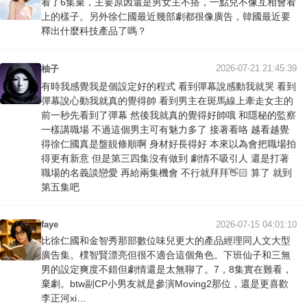
看了6集棄，主要原因還是男女主不搭，一點兒不像互相會看
上的樣子。另外徐仁國最近幾部劇都很像廣告，韓國最近要
釋出什麼科技產品了嗎？
2026-07-21 21:45:39
柚子
有時我感覺我是個設定好的程式 看到彈幕說感動我就哭 看到
彈幕說心動我就真的覺得帥 看到男主在斑馬線上牽走女主的
前一秒先看到了彈幕 然後我就真的覺得好帥哦 和隱秘的監察
一樣講職場 不過這個男主可有魅力多了 接著看咯 越看越覺
得徐仁國真是盤靚條順啊 身材好長得好 本來以為會把職場拍
得更有新意 但是第三四集沒有做到 劇情不吸引人 還是打著
職場的名義談戀愛 再給兩集機會 不行就拜拜👋🏻 算了 就到
第五集吧
faye
2026-07-15 04:01:10
比徐仁國和金智秀那部數位味兒更大的產品經理同人文大型
廣告集。樸智賢漂亮但很不適合這個角色。下班仙子和三無
男的設定爽度不錯但劇情還是太無聊了。7，8集實在難看，
棄劇。btw副CP小男友就是參演Moving2那位，還是更喜歡
李正河xi…