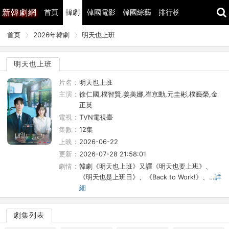
新
韓劇網
首頁
韓劇
韓國電影
韓國綜藝
排行榜
最近更新
首页
2026年韓劇
明天也上班
明天也上班
片名：
明天也上班
主演：
徐仁國,樸智賢,姜美娜,崔京勳,元圭彬,樸藝榮,金
正英
電視：
TVN電視臺
集數：
12集
上映：
2026-06-22
更新：
2026-07-28 21:58:01
劇情：
韓劇《明天也上班》又譯《明天也要上班》、
《明天也是上班日》、《Back to Work!》、…
詳
細
劇集列表