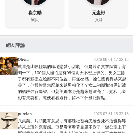
崔京勳
元圭彬
演員
演員
網友評論
Olivia
2026-08-01 17:32:15
就還是比較輕鬆的職場戀愛小甜劇。但是片名實在踩雷，背
調一下，100個人裡怕是有99個明天不想上班的。男女主除
了都有顆痣在臉部不同位置，再無cp感。徐仁國真得越來越
靈了，但樸智賢怎麼越來越男相化了？女二初期和渣男糾纏
的橋段強行降智。但姜美娜本身是越來越漂亮了，她和元奎
彬有夫妻相。隨便看看還行，留不下什麼記憶點。
purelan
2026-07-31 15:32:16
八集棄。片頭挺有意思，有那種社畜再怎麼要死不活也得爬
起來上班的寫實感。但是看著看著畫風不對了，辦公室上下