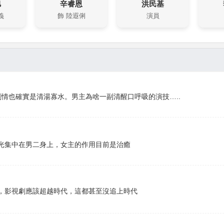
旭
辛睿恩
洪民基
義
飾 陸遐俐
演員
劇情也確實是清湯寡水。男主為啥一副清醒口呼吸的演技…..
光集中在男二身上，女主的作用目前是治癒
，影視劇應該超越時代，這都甚至沒追上時代