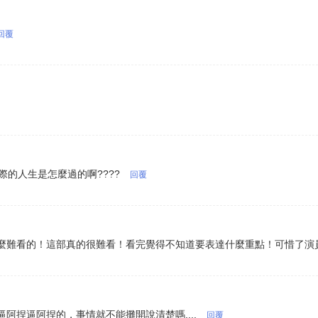
回覆
實際的人生是怎麼過的啊????
回覆
麼難看的！這部真的很難看！看完覺得不知道要表達什麼重點！可惜了演
阿捏逼阿捏的，事情就不能攤開說清楚嗎....
回覆