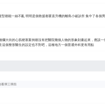
狽髮型都能一絲不亂 明明是個救援都要直升機的離島小破診所 集中了各個
種爛大街的心肌梗塞案例都沒有把醫院幾個人物的形象刻畫起來，應該一
主這個整形醫生的設定也不對吧，這種地方一個普通外科更有用點
別看彈三彈四