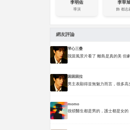
李明佑
李宰
導演
飾 都志
網友評論
琴心三疊
我當風景片看了 離島是真的美 但
困困困拉
男主表顯得並無魅力而言，很多高
momo
很煩醫生都是男的，護士都是女的