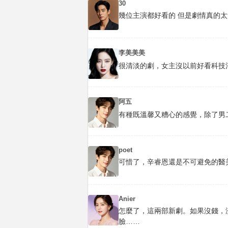
30
幾位主演都好看的 但是劇情真的太無聊
李美美美
很清淡的劇，女主沒以前好看科技
阿五
有種既溫馨又糟心的感覺，除了男
poet
可惜了，辛睿恩還是不可避免的醫
Anier
怎麼了，這兩部新劇。如果沒錢，
臉……