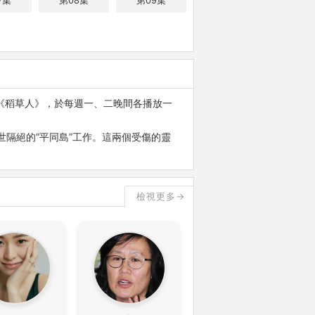
7集
第08集
第09集
接檔《稻草人》，於每週一、二晚間各播放一
世隔絕的“平同島”工作。這兩個受傷的靈
檢視更多→