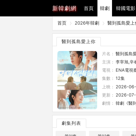
新
韓劇網
首頁
韓劇
韓國電影
首页
2026年韓劇
醫到孤島愛上
醫到孤島愛上你
片名：
醫到孤島
主演：
李宰旭,辛
電視：
ENA電視
集數：
12集
上映：
2026-06
更新：
2026-07-
劇情：
韓劇《醫到
劇集列表