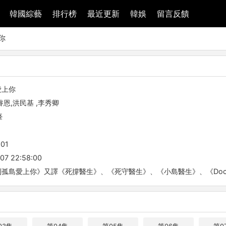
韓國綜藝
排行榜
最近更新
韓娛
留言反饋
你
愛上你
睿恩,洪民基 ,李秀卿
臺
-01
07 22:58:00
孤島愛上你》又譯《死撐醫生》、《死守醫生》、《小島醫生》、《Doctor