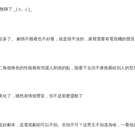
了 _(:з」∠)_
活多了。 劇情不難看也不好看，就是很平淡的，家裡需要有電視機的聲
二每個角色的性格都有些讓人刺撓的點，能看下去但不會推薦給別人的型
美化了，雖然表情很豐富，但不是那麼靈動了
沒好劇本，這電視劇咱可以不拍。非拍不可？這男主不知道為啥，一看他