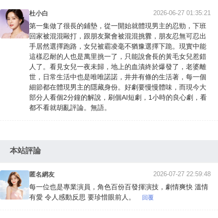
2026-06-27 01:35:21
杜小白
第一集做了很長的鋪墊，從一開始就體現男主的忍勁，下班
回家被混混毆打，跟朋友聚會被混混挑釁，朋友忍無可忍出
手居然選擇跑路，女兒被霸凌毫不猶豫選擇下跪。現實中能
這樣忍耐的人也是萬里挑一了，只能說會長的黃毛女兒惹錯
人了。看見女兒一夜未歸，地上的血漬終於爆發了，老婆離
世，日常生活中也是唯唯諾諾，井井有條的生活著，每一個
細節都在體現男主的隱藏身份。好劇要慢慢體味，而現今大
部分人看個2分鐘的解說，刷個AI短劇，1小時的良心劇，看
都不看就胡亂評論。無語。
本站評論
2026-07-27 22:59:48
匿名網友
每一位也是專業演員，角色百份百發揮演技，劇情爽快 溫情
有愛 令人感動反思 要珍惜眼前人。
回覆