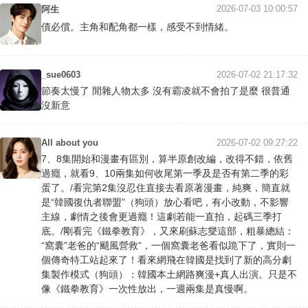
2026-07-03 10:00:57
阿生
債必償。主角和配角都一樣，感受不到情緒。
_sue0603
2026-07-02 21:17:32
節奏太慢了 閒雜人物太多 沒有霸凌就不會拍了是麼 很普通
沒新意
All about you
2026-07-02 09:27:22
7、8集開始和漫畫有區別，算半原創改編，改得不錯，依舊
過癮，就看9、10兩集如何收尾第一季及是否有第二季的彩
蛋了。/看完第2集沒忍住直接去看原著漫畫，純爽，簡直就
是“韓國復仇者聯盟”（狗頭）放心看吧，有小改動，不影響
主線，劇情之後會更過癮！這劇若能一直拍，起碼三季打
底。/剛看完《鐵拳教育》，又來刷蘇志燮這部，粗暴總結：
“窩囊”老爸的“颶風營救”，一個窩囊老爸看似跪下了，實則一
個傳奇特工站起來了！看來網飛在韓國是找到了新的高分劇
集製作模式（狗頭）：韓國本土網路爽漫+真人出演。只是不
像《鐵拳教育》一次性放出，一週兩集是真慢啊。