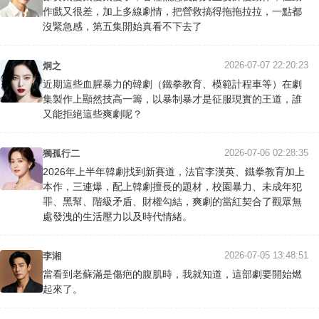
作戲又很差，加上多線劇情，把營救搞得拖拖拉拉，一點都
沒緊急感，第五集開始真看不下去了
2026-07-07 22:20:23
炯之
近期這些血腥暴力的韓劇（鐵拳教育、模範計程車等）在劇
集製作上顯然技高一籌，以暴制暴才是征服現實的王道，誰
又能拒絕這些爽劇呢？
2026-07-06 02:28:35
獨孤行二
2026年上半年韓劇找到新賽道，法官李漢英、鐵拳教育加上
本作，三連爆，配上韓劇擅長的題材，校園暴力、未成年犯
罪、黑幫、階級矛盾、財權勾結，爽劇的當紅契合了觀眾無
處發洩的生活壓力以及時代情緒。
2026-07-05 13:48:51
李湘
當看到老蘇滿是傷疤的腹肌時，我就知道，這部劇要開始燃
起來了。