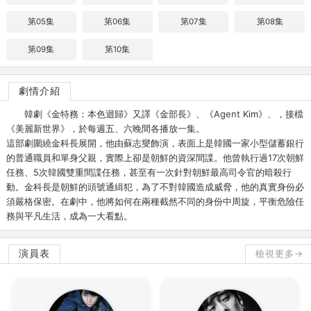
第05集
第06集
第07集
第08集
第09集
第10集
劇情介紹
韓劇《金特務：本色迴歸》又譯《金部長》、《Agent Kim》、，接檔
《美麗新世界》，於每週五、六晚間各播放一集。
這部劇圍繞金科長展開，他由蘇志燮飾演，表面上是韓國一家小型儲蓄銀行
的普通職員和單身父親，實際上卻是朝鮮的資深間諜。他曾執行過17次朝鮮
任務、5次韓國雙重間諜任務，甚至有一次針對朝鮮最高司令官的暗殺行
動。金科長是朝鮮的頭號通緝犯，為了不對韓國造成威脅，他的真實身份必
須嚴格保密。在劇中，他將如何在兩種截然不同的身份中周旋，平衡危險任
務與平凡生活，成為一大看點。
演員表
檢視更多→