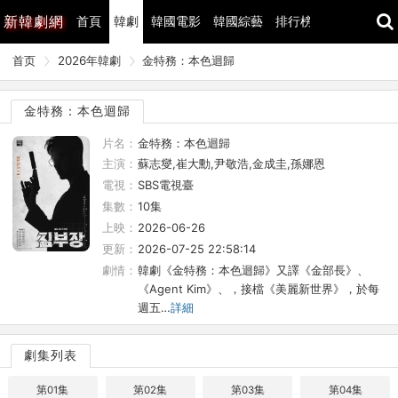
新
韓劇網
首頁
韓劇
韓國電影
韓國綜藝
排行榜
最近更新
首页
2026年韓劇
金特務：本色迴歸
金特務：本色迴歸
片名：
金特務：本色迴歸
主演：
蘇志燮,崔大勳,尹敬浩,金成圭,孫娜恩
電視：
SBS電視臺
集數：
10集
上映：
2026-06-26
更新：
2026-07-25 22:58:14
劇情：
韓劇《金特務：本色迴歸》又譯《金部長》、
《Agent Kim》、，接檔《美麗新世界》，於每
週五…
詳細
劇集列表
第01集
第02集
第03集
第04集