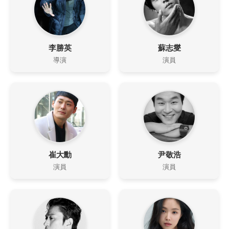
李勝英
蘇志燮
導演
演員
崔大勳
尹敬浩
演員
演員