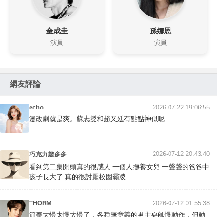
金成圭
孫娜恩
演員
演員
網友評論
echo
2026-07-22 19:06:55
漫改劇就是爽。蘇志燮和趙又廷有點點神似呢…
2026-07-12 20:43:40
巧克力趣多多
看到第二集開頭真的很感人 一個人撫養女兒 一聲聲的爸爸中
孩子長大了 真的很討厭校園霸凌
THORM
2026-07-12 01:55:38
節奏太慢太慢太慢了，各種無意義的男主耍帥慢動作，但動