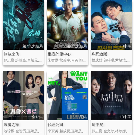
第7集大結局
第8集大結局
HD中字
無赦之仇
重症外傷中心
殊死追蹤
蘇志燮,許峻豪,車勝元,李浚赫,安吉江,孔明,秋泳愚
朱智勳,秋英宇,何英,鄭在泳,尹敬浩
樸成雄,郭時暘,尹敬浩,金光奎,鄭幼貞,申承煥,樸孝朱
全12集
完結
HD中字
浪漫之家
代理公司
局中局
池珍熙,金智秀,孫娜恩,崔珉豪
李寶英,趙成夏,孫娜恩,韓俊宇,全慧珍
蘇志燮,金允珍,林珍娜,崔廣日,黃善熙