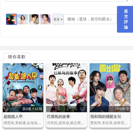
提
交
更多 ▾
評
論
猜你喜歡
第8集大結局
HD中字
超能路人甲
巴厘島的故事
我和我的殭屍女兒
樸恩斌,車銀優,金海淑,孫賢周,林成宰,崔大勳,裴奈拏
河智苑,趙寅成,蘇志燮,樸藝珍,申伊,金日祐,金守美,金仁太,金承裕
曹政奭,李姃垠,崔惟理,曹汝貞,尹敬浩