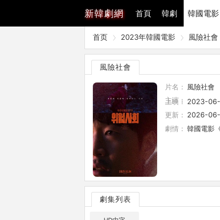
新
韓劇網
首頁
韓劇
韓國電影
首页
2023年韓國電影
風險社會
風險社會
片名：
風險社會
主演：
上映：
2023-06
更新：
2026-06-
劇情：
韓國電影《
劇集列表