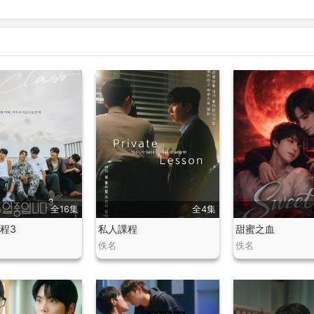
全16集
全4集
程3
私人課程
甜蜜之血
佚名
佚名