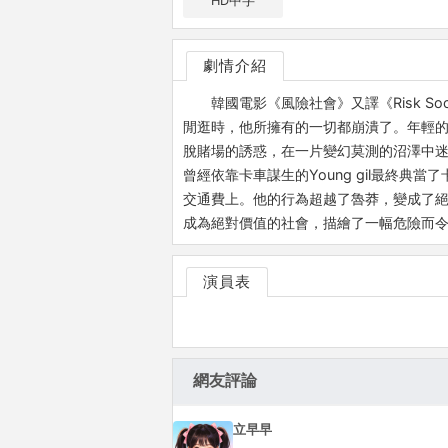
HD中字
劇情介紹
韓國電影《風險社會》又譯《Risk 
閒逛時，他所擁有的一切都崩潰了。年輕
脫賭場的誘惑，在一片變幻莫測的沼澤中
曾經依靠卡車謀生的Young gil最終
交通費上。他的行為超越了魯莽，變成了絕
成為絕對價值的社會，描繪了一幅危險而
演員表
網友評論
立早早