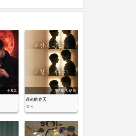
全8集
第6集大結局
遲來的春天
佚名