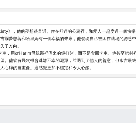
Society》，他的夢想很普通。住在舒適的公寓裡，和愛人一起度過一個
的吉爾夢想著和哈里姆有一個幸福的未來，他發現自己被困在賭場的誘惑
迷失了方向。
典當了卡車，用從Harim母親那裡借來的錢打賭，而不是奪回卡車。他甚至
望。儘管有幾次機會逃離不幸的泥潭，並遇到了他人的善意，但永吉最終
令人心碎的自畫像。這感覺更加不穩定和令人心酸。