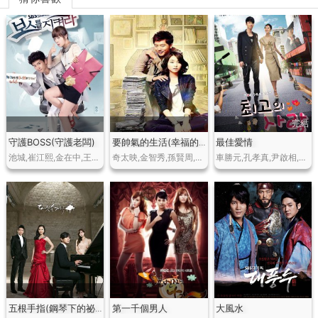
完結
守護BOSS(守護老闆)
最佳愛情
要帥氣的生活(幸福的反擊)
池城,崔江熙,金在中,王智慧
奇太映,金智秀,孫賢周,高世元,金熙貞,吳大奎
車勝元,孔孝真,尹啟相,劉仁娜,裴澀琪,李姬珍,韓振熙等
第一千個男人
大風水
五根手指(鋼琴下的祕密)