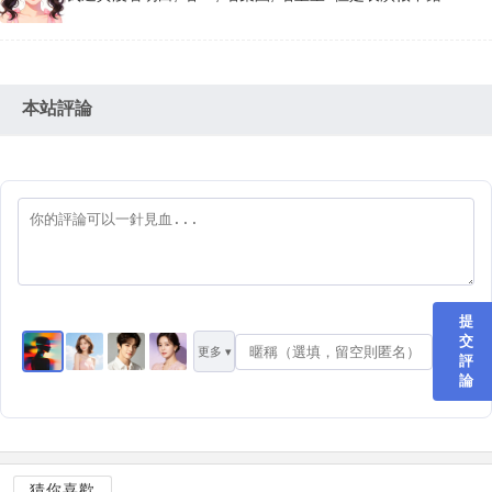
本站評論
提
交
更多 ▾
評
論
猜你喜歡