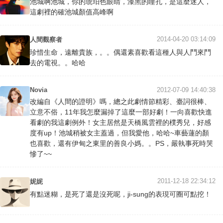
池城啊池城，你的琥珀色眼睛，漆黑的瞳孔，是這麼迷人，
這劇裡的確池城顏值高峰啊
2014-04-20 03:14:09
人間觀察者
珍惜生命，遠離貴族，。。偶還素喜歡看這種人與人鬥來鬥
去的電視。。哈哈
Novia
2012-07-09 14:40:38
改編自《人間的證明》嗎，總之此劇情節精彩、臺詞很棒、
立意不俗，11年我怎麼漏掉了這麼一部好劇！一向喜歡快進
看劇的我這劇例外！女主居然是天橋風雲裡的樸秀兒，好感
度有up！池城稍被女主蓋過，但我愛他，哈哈~車藝蓮的顏
也喜歡，還有伊甸之東里的善良小媽。。PS，嚴執事死時哭
慘了~~
2011-12-18 22:34:12
妮妮
有點迷糊，是死了還是沒死呢，ji-sung的表現可圈可點挖！