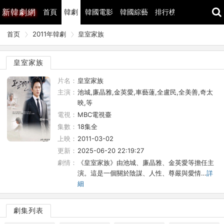
新
韓劇網
首頁
韓劇
韓國電影
韓國綜藝
排行榜
最近更新
首页
2011年韓劇
皇室家族
皇室家族
片名：
皇室家族
主演：
池城,廉晶雅,金英愛,車藝蓮,全盧民,全美善,奇太
映,等
電視：
MBC電視臺
集數：
18集全
上映：
2011-03-02
更新：
2025-06-20 22:19:27
劇情：
《皇室家族》由池城、廉晶雅、金英愛等擔任主
演。這是一個關於陰謀、人性、尊嚴與愛情…
詳
細
劇集列表