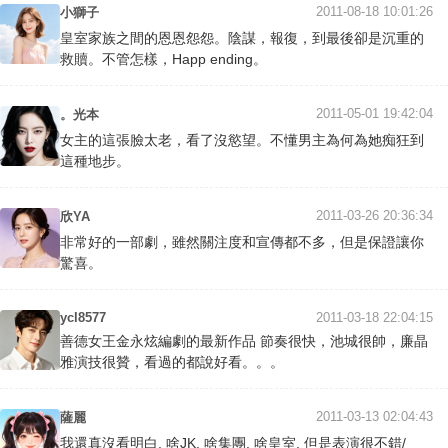
2011-08-18 10:01:26
小獅子
皇室家族之間的恩恩怨怨。陰謀，報復，到最後卻是沉重的
救贖。不管怎樣，Happ ending。
2011-05-01 19:42:04
。光本
女主的這張臉太老，看了沒慾望。不懂男主為何為她痴狂到
這種地步。
2011-03-26 20:36:34
欣YA
非常好的一部劇，雖然關注度和宣傳都不多，但是保證讓你
驚喜。
ycl8577
2011-03-18 22:04:15
善德女王金永炫編劇的最新作品 節奏很快，池城很帥，廉晶
雅演技很贊，看過的都說好看。。。
2011-03-13 02:04:43
薩麗
我還真沒看明白, 啥JK, 啥集團, 啥皇室. 但是表演很不錯/