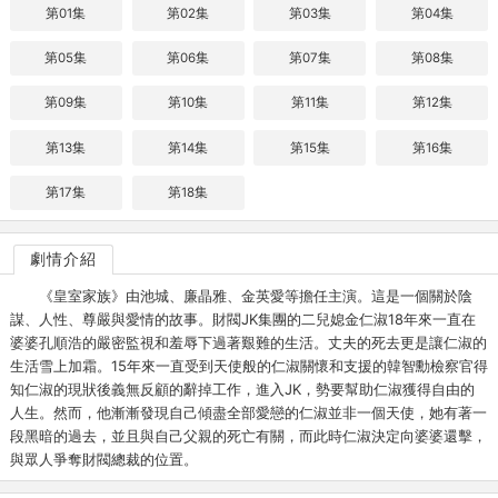
第01集
第02集
第03集
第04集
第05集
第06集
第07集
第08集
第09集
第10集
第11集
第12集
第13集
第14集
第15集
第16集
第17集
第18集
劇情介紹
《皇室家族》由池城、廉晶雅、金英愛等擔任主演。這是一個關於陰
謀、人性、尊嚴與愛情的故事。財閥JK集團的二兒媳金仁淑18年來一直在
婆婆孔順浩的嚴密監視和羞辱下過著艱難的生活。丈夫的死去更是讓仁淑的
生活雪上加霜。15年來一直受到天使般的仁淑關懷和支援的韓智勳檢察官得
知仁淑的現狀後義無反顧的辭掉工作，進入JK，勢要幫助仁淑獲得自由的
人生。然而，他漸漸發現自己傾盡全部愛戀的仁淑並非一個天使，她有著一
段黑暗的過去，並且與自己父親的死亡有關，而此時仁淑決定向婆婆還擊，
與眾人爭奪財閥總裁的位置。