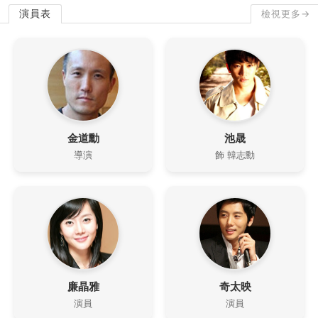
演員表
檢視更多→
金道勳
池晟
導演
飾 韓志勳
廉晶雅
奇太映
演員
演員