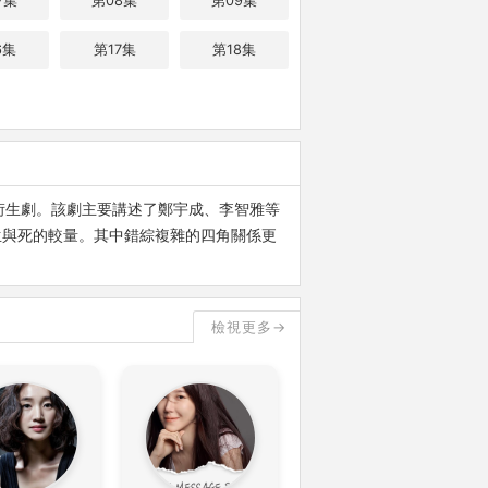
7集
第08集
第09集
6集
第17集
第18集
S》的衍生劇。該劇主要講述了鄭宇成、李智雅等
生與死的較量。其中錯綜複雜的四角關係更
檢視更多→