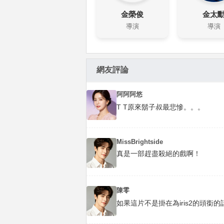
金榮俊
金太
導演
導演
網友評論
阿阿阿悠
T T原來鬍子叔最悲慘。。。
MissBrightside
真是一部趕盡殺絕的戲啊！
陳零
如果這片不是掛在為iris2的頭銜的話,