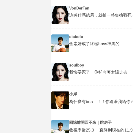
VonDerFan
這叫什嗎結局，就拍一整集槍戰死
diabolo
金素妍成了終極boss神馬的
soulboy
我快要死了，你卻向著太陽走去
小岸
為什麼有boa！！！你逼著我給
回憶離開回不來｜跳房子
收視率從25.9 一直降到現在的11.