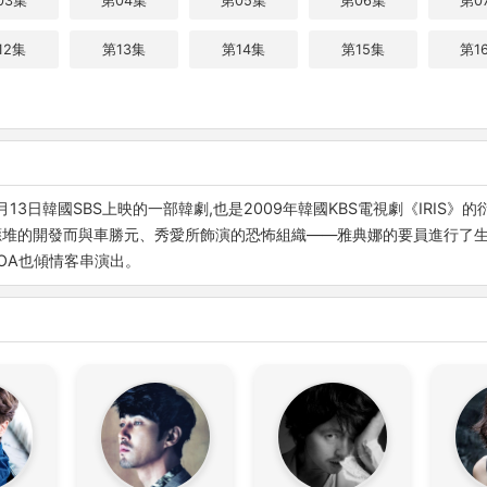
03集
第04集
第05集
第06集
第0
12集
第13集
第14集
第15集
第1
月13日韓國SBS上映的一部韓劇,也是2009年韓國KBS電視劇《IRI
應堆的開發而與車勝元、秀愛所飾演的恐怖組織——雅典娜的要員進行了
OA也傾情客串演出。