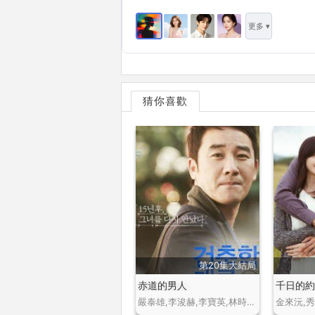
更多 ▾
猜你喜歡
第20集大結局
赤道的男人
千日的
嚴泰雄,李浚赫,李寶英,林時完,李玹雨,林正恩
金來沅,秀