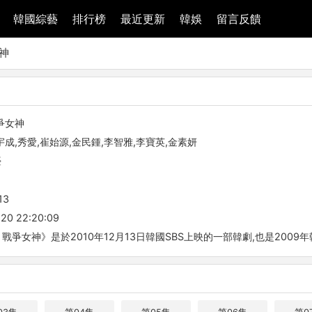
韓國綜藝
排行榜
最近更新
韓娛
留言反饋
神
爭女神
宇成,秀愛,崔始源,金民鍾,李智雅,李寶英,金素妍
臺
13
20 22:20:09
戰爭女神》是於2010年12月13日韓國SBS上映的一部韓劇,也是2009年