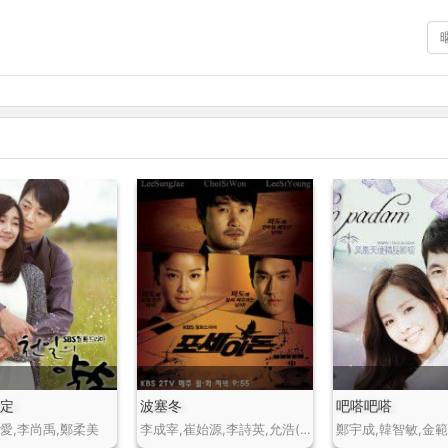
約定
波塞冬
吧嗒吧嗒
愛,李尚禹,鄭柔美
李成宰,崔始源,李詩英,允浩(客串)