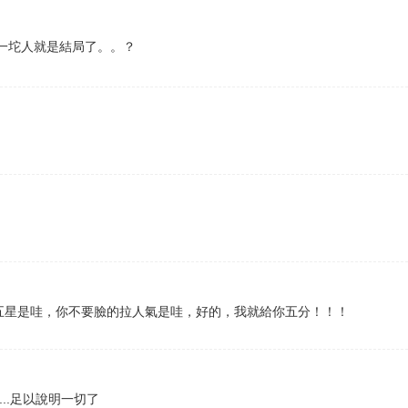
一坨人就是結局了。。？
你五星是哇，你不要臉的拉人氣是哇，好的，我就給你五分！！！
9...足以說明一切了