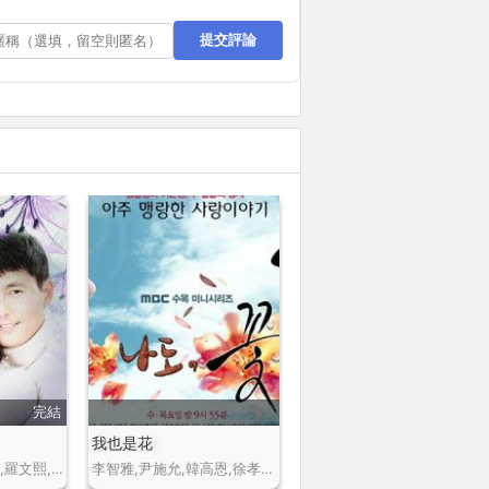
提交評論
完結
我也是花
鄭宇成,韓智敏,金範,羅文熙,金俊成
李智雅,尹施允,韓高恩,徐孝琳,李起光,趙敏基