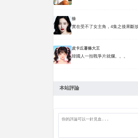
徐
實在受不了女主角，4集之後果斷
皮卡丘薯條大王
韓國人一拍戰爭片就爛。。。
本站評論