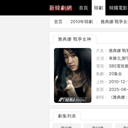
新
韓劇網
首頁
韓劇
韓國電影
首页
2010年韓劇
雅典娜 戰爭女
雅典娜 戰爭女神
片名：
雅典娜 戰
主演：
車勝元,鄭
電視：
SBS電視
集數：
20集全
上映：
2010-12-
更新：
2025-06-
劇情：
《雅典娜：
劇集列表