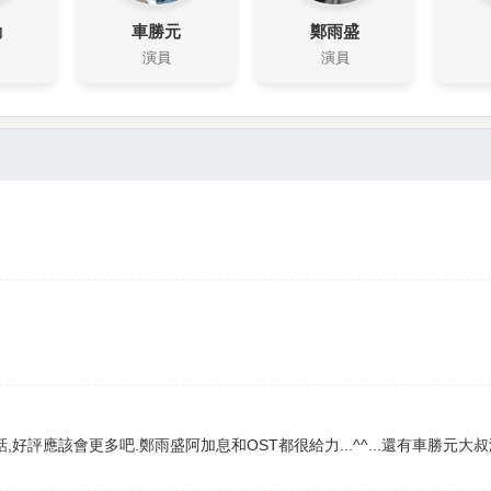
勳
車勝元
鄭雨盛
演員
演員
好評應該會更多吧.鄭雨盛阿加息和OST都很給力...^^...還有車勝元大叔演壞人