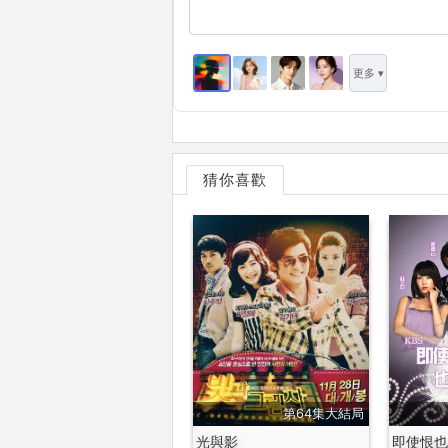
更多 ▾
猜你喜歡
第64集大結局
光與影
即使恨