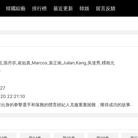
韓國綜藝
排行榜
最近更新
韓娛
留言反饋
,孫丹菲,崔如真,Marcos,裴正南,Julian,Kang,吳達秀,樸相元
臺
-27
20 22:21:10
所出身的拳擊選手和落難的體育經紀人克服重重困難，獲得成功的故事. 