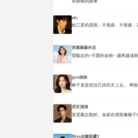
朱鎮模的故事
afu
給三星的原因：片尾曲，片尾曲，
西塞羅爆米花
蠻勵志的~可愛的金範~ 越來越成
goo抽抽
棒子老是把自己誇到天上去。 導
卮言淺淺
算是勵志類的。金範在裡面像猴子
Miss冰糖葫蘆V