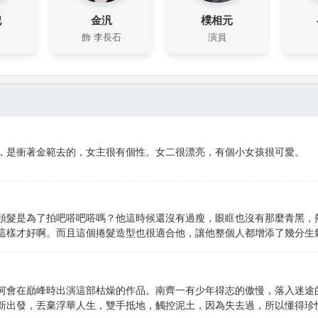
妃
金汎
樸相元
飾 李長石
演員
，是衝著金範去的，女主很有個性。女二很漂亮，有個小女孩很可愛。
頭髮是為了拍吧嗒吧嗒嗎？他這時候還沒有過瘦，眼眶也沒有那麼青黑，
這樣才好啊。而且這個捲髮造型也很適合他，讓他整個人都增添了幾分生
何會在巔峰時出演這部枯燥的作品。南齊一有少年得志的傲慢，落入迷途
新出發，丟棄浮華人生，雙手抵地，觸控泥土，因為失去過，所以懂得珍