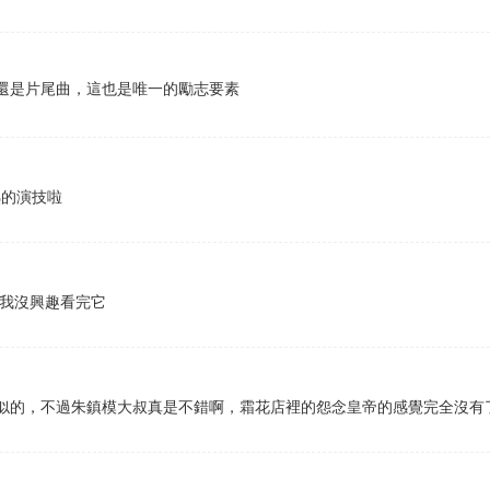
還是片尾曲，這也是唯一的勵志要素
熟的演技啦
致我沒興趣看完它
似的，不過朱鎮模大叔真是不錯啊，霜花店裡的怨念皇帝的感覺完全沒有