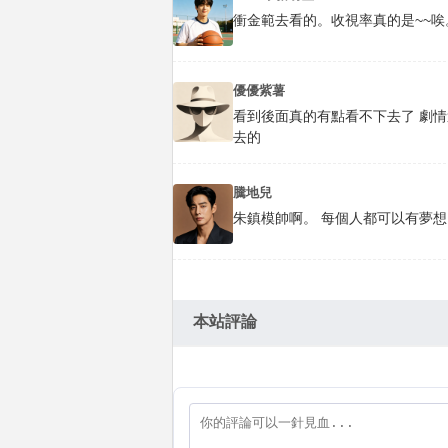
衝金範去看的。收視率真的是~~唉
優優紫薯
看到後面真的有點看不下去了 劇情
去的
騰地兒
朱鎮模帥啊。 每個人都可以有夢
本站評論