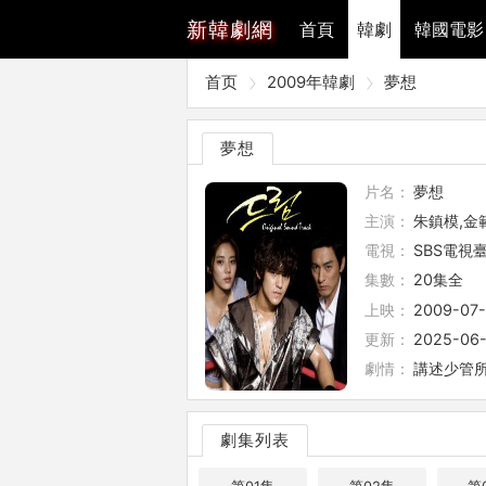
新
韓劇網
首頁
韓劇
韓國電影
首页
2009年韓劇
夢想
夢想
片名：
夢想
主演：
朱鎮模,金範
電視：
SBS電視
集數：
20集全
上映：
2009-07
更新：
2025-06-
劇情：
講述少管
劇集列表