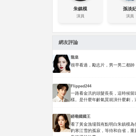
朱鎮模
孫淡
演員
演員
網友評論
龍皇
很早看過，勵志片，男一男二都帥
Flipped244
一路看金汎的頭髮長長，這時候留
樣。是什麼年齡氣質就演什麼劇，
鎝嘞國國王
看了黃金漁場我有點明白朱鎮模為
釣寒江雪的孤寂，等待和自省，重